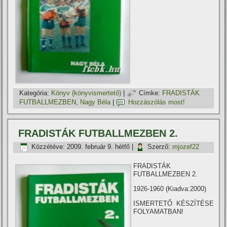
Kategória:
Könyv (könyvismertető)
|
Címke:
FRADISTÁK
FUTBALLMEZBEN
,
Nagy Béla
|
Hozzászólás most!
FRADISTÁK FUTBALLMEZBEN 2.
Közzétéve:
2009. február 9. hétfő
|
Szerző:
mjozef22
FRADISTÁK
FUTBALLMEZBEN 2.
1926-1960 (Kiadva:2000)
ISMERTETŐ KÉSZÍTÉSE
FOLYAMATBAN!