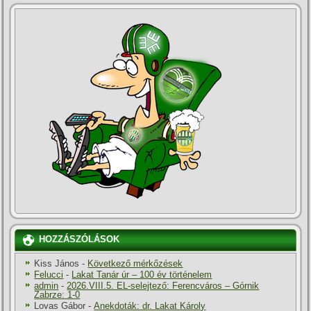
HOZZÁSZÓLÁSOK
Kiss János
-
Következő mérkőzések
Felucci
-
Lakat Tanár úr – 100 év történelem
admin
-
2026.VIII.5. EL-selejtező: Ferencváros – Górnik
Zabrze: 1-0
Lovas Gábor
-
Anekdoták: dr. Lakat Károly