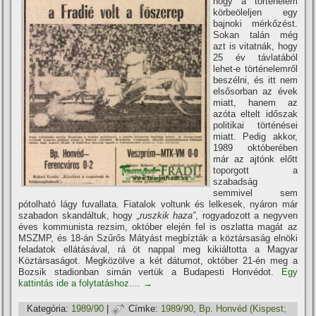
hogy a történelem
körbeöleljen egy
bajnoki mérkőzést.
Sokan talán még
azt is vitatnák, hogy
25 év távlatából
lehet-e történelemről
beszélni, és itt nem
elsősorban az évek
miatt, hanem az
azóta eltelt időszak
politikai történései
miatt. Pedig akkor,
1989 októberében
már az ajtónk előtt
toporgott a
szabadság
semmivel sem
pótolható lágy fuvallata. Fiatalok voltunk és lelkesek, nyáron már
szabadon skandáltuk, hogy
„ruszkik haza”
, rogyadozott a negyven
éves kommunista rezsim, október elején fel is oszlatta magát az
MSZMP, és 18-án Szűrős Mátyást megbí­zták a köztársaság elnöki
feladatok ellátásával, rá öt nappal meg kikiáltotta a Magyar
Köztársaságot. Megközölve a két dátumot, október 21-én meg a
Bozsik stadionban simán vertük a Budapesti Honvédot.
Egy
kattintás ide a folytatáshoz....
→
Kategória:
1989/90
|
Címke:
1989/90
,
Bp. Honvéd (Kispest;