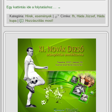
Egy kattintás ide a folytatáshoz....
→
Kategória:
Hí­rek, események
|
Címke:
fh
,
Háda József
,
Háda
kupa
|
Hozzászólás most!