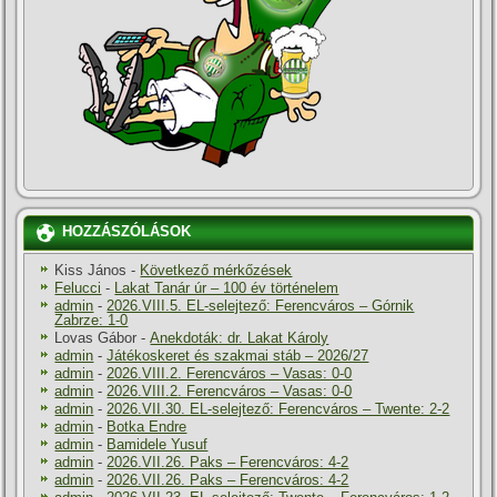
HOZZÁSZÓLÁSOK
Kiss János
-
Következő mérkőzések
Felucci
-
Lakat Tanár úr – 100 év történelem
admin
-
2026.VIII.5. EL-selejtező: Ferencváros – Górnik
Zabrze: 1-0
Lovas Gábor
-
Anekdoták: dr. Lakat Károly
admin
-
Játékoskeret és szakmai stáb – 2026/27
admin
-
2026.VIII.2. Ferencváros – Vasas: 0-0
admin
-
2026.VIII.2. Ferencváros – Vasas: 0-0
admin
-
2026.VII.30. EL-selejtező: Ferencváros – Twente: 2-2
admin
-
Botka Endre
admin
-
Bamidele Yusuf
admin
-
2026.VII.26. Paks – Ferencváros: 4-2
admin
-
2026.VII.26. Paks – Ferencváros: 4-2