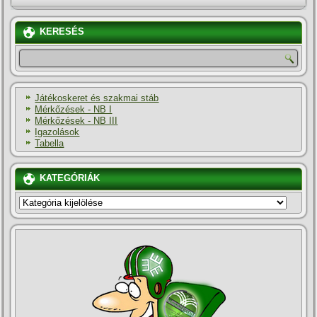
KERESÉS
Játékoskeret és szakmai stáb
Mérkőzések - NB I
Mérkőzések - NB III
Igazolások
Tabella
KATEGÓRIÁK
KATEGÓRIÁK