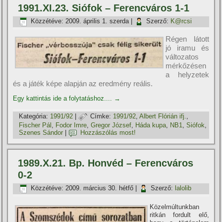
1991.XI.23. Siófok – Ferencváros 1-1
Közzétéve:
2009. április 1. szerda
|
Szerző:
K@rcsi
Régen látott
jó iramu és
változatos
mérkőzésen
a helyzetek
és a játék képe alapján az eredmény reális.
Egy kattintás ide a folytatáshoz....
→
Kategória:
1991/92
|
Címke:
1991/92
,
Albert Flórián ifj.
,
Fischer Pál
,
Fodor Imre
,
Gregor József
,
Háda kupa
,
NB1
,
Siófok
,
Szenes Sándor
|
Hozzászólás most!
1989.X.21. Bp. Honvéd – Ferencváros
0-2
Közzétéve:
2009. március 30. hétfő
|
Szerző:
lalolib
Közelmúltunkban
ritkán fordult elő,