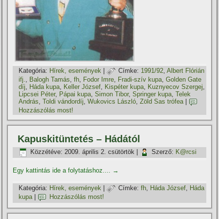
Kategória:
Hí­rek, események
|
Címke:
1991/92
,
Albert Flórián
ifj.
,
Balogh Tamás
,
fh
,
Fodor Imre
,
Fradi-szí­v kupa
,
Golden Gate
dí­j
,
Háda kupa
,
Keller József
,
Kispéter kupa
,
Kuznyecov Szergej
,
Lipcsei Péter
,
Pápai kupa
,
Simon Tibor
,
Springer kupa
,
Telek
András
,
Toldi vándordí­j
,
Wukovics László
,
Zöld Sas trófea
|
Hozzászólás most!
Kapuskitüntetés – Hádától
Közzétéve:
2009. április 2. csütörtök
|
Szerző:
K@rcsi
Egy kattintás ide a folytatáshoz....
→
Kategória:
Hí­rek, események
|
Címke:
fh
,
Háda József
,
Háda
kupa
|
Hozzászólás most!