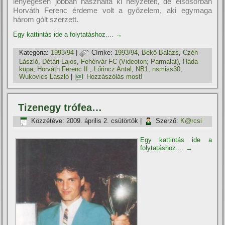
lényegesen jobban használta ki helyzeteit, de elsősorban
Horváth Ferenc érdeme volt a győzelem, aki egymaga
három gólt szerzett.
Egy kattintás ide a folytatáshoz....
→
Kategória:
1993/94
|
Címke:
1993/94
,
Bekő Balázs
,
Czéh
László
,
Détári Lajos
,
Fehérvár FC (Videoton; Parmalat)
,
Háda
kupa
,
Horváth Ferenc II.
,
Lőrincz Antal
,
NB1
,
nsmiss30
,
Wukovics László
|
Hozzászólás most!
Tizenegy trófea…
Közzétéve:
2009. április 2. csütörtök
|
Szerző:
K@rcsi
Egy kattintás ide a
folytatáshoz....
→