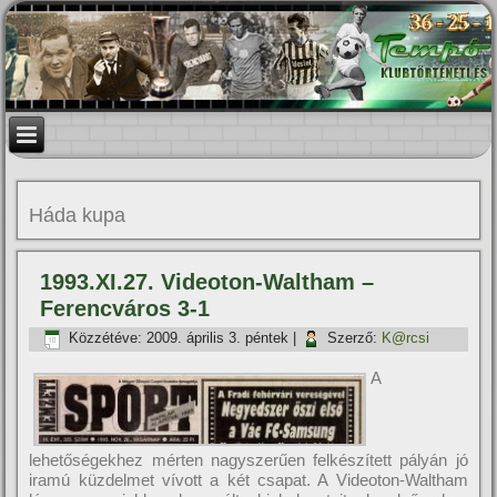
Háda kupa
1993.XI.27. Videoton-Waltham –
Ferencváros 3-1
Közzétéve:
2009. április 3. péntek
|
Szerző:
K@rcsi
A
lehetőségekhez mérten nagyszerűen felkészí­tett pályán jó
iramú küzdelmet ví­vott a két csapat. A Videoton-Waltham