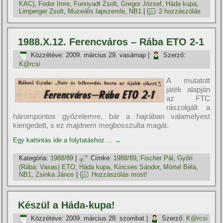
KAC)
,
Fodor Imre
,
Fonnyadt Zsolt
,
Gregor József
,
Háda kupa
,
Limperger Zsolt
,
Muzeális lapszemle
,
NB1
|
2 hozzászólás
1988.X.12. Ferencváros – Rába ETO 2-1
Közzétéve:
2009. március 29. vasárnap
|
Szerző:
K@rcsi
A mutatott
játék alapján
az FTC
rászolgált a
hárompontos győzelemre, bár a hajrában valamelyest
kiengedett, s ez majdnem megbosszulta magát.
Egy kattintás ide a folytatáshoz....
→
Kategória:
1988/89
|
Címke:
1988/89
,
Fischer Pál
,
Győri
(Rába; Vasas) ETO
,
Háda kupa
,
Kincses Sándor
,
Mörtel Béla
,
NB1
,
Zsinka János
|
Hozzászólás most!
Készül a Háda-kupa!
Közzétéve:
2009. március 28. szombat
|
Szerző:
K@rcsi