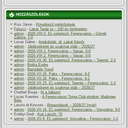
HOZZÁSZÓLÁSOK
Kiss János
-
Következő mérkőzések
Felucci
-
Lakat Tanár úr – 100 év történelem
admin
-
2026.VIII.5. EL-selejtező: Ferencváros – Górnik
Zabrze: 1-0
Lovas Gábor
-
Anekdoták: dr. Lakat Károly
admin
-
Játékoskeret és szakmai stáb – 2026/27
admin
-
2026.VIII.2. Ferencváros – Vasas: 0-0
admin
-
2026.VIII.2. Ferencváros – Vasas: 0-0
admin
-
2026.VII.30. EL-selejtező: Ferencváros – Twente: 2-2
admin
-
Botka Endre
admin
-
Bamidele Yusuf
admin
-
2026.VII.26. Paks – Ferencváros: 4-2
admin
-
2026.VII.26. Paks – Ferencváros: 4-2
admin
-
2026.VII.23. EL-selejtező: Twente – Ferencváros: 1-2
admin
-
Játékoskeret és szakmai stáb – 2026/27
Charbel Bouja
-
Itt a háboru!
Lucas Fuentes
-
A Ferencvárosi Torna Club elnökei: Mailinger
Béla
Laszlo dr.Kincses
-
Átigazolások – 2026/27 (nyár)
admin
-
2026.VII.16. EL-selejtező: Ferencváros – Vojvodina: 3-0
Erdélyi Dodi
-
Kuti László: 70
admin
-
2026.VII.9. EL-selejtező: Vojvodina – Ferencváros: 1-2