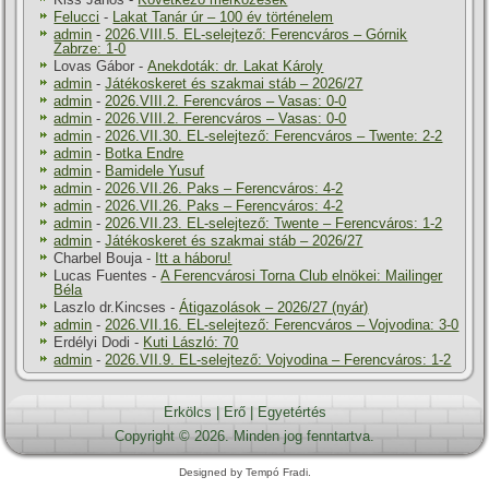
Felucci
-
Lakat Tanár úr – 100 év történelem
admin
-
2026.VIII.5. EL-selejtező: Ferencváros – Górnik
Zabrze: 1-0
Lovas Gábor
-
Anekdoták: dr. Lakat Károly
admin
-
Játékoskeret és szakmai stáb – 2026/27
admin
-
2026.VIII.2. Ferencváros – Vasas: 0-0
admin
-
2026.VIII.2. Ferencváros – Vasas: 0-0
admin
-
2026.VII.30. EL-selejtező: Ferencváros – Twente: 2-2
admin
-
Botka Endre
admin
-
Bamidele Yusuf
admin
-
2026.VII.26. Paks – Ferencváros: 4-2
admin
-
2026.VII.26. Paks – Ferencváros: 4-2
admin
-
2026.VII.23. EL-selejtező: Twente – Ferencváros: 1-2
admin
-
Játékoskeret és szakmai stáb – 2026/27
Charbel Bouja
-
Itt a háboru!
Lucas Fuentes
-
A Ferencvárosi Torna Club elnökei: Mailinger
Béla
Laszlo dr.Kincses
-
Átigazolások – 2026/27 (nyár)
admin
-
2026.VII.16. EL-selejtező: Ferencváros – Vojvodina: 3-0
Erdélyi Dodi
-
Kuti László: 70
admin
-
2026.VII.9. EL-selejtező: Vojvodina – Ferencváros: 1-2
Erkölcs
|
Erő
|
Egyetértés
Copyright © 2026. Minden jog fenntartva.
Designed by Tempó Fradi.