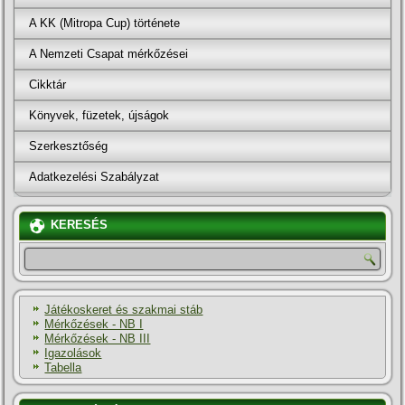
A KK (Mitropa Cup) története
A Nemzeti Csapat mérkőzései
Cikktár
Könyvek, füzetek, újságok
Szerkesztőség
Adatkezelési Szabályzat
KERESÉS
Játékoskeret és szakmai stáb
Mérkőzések - NB I
Mérkőzések - NB III
Igazolások
Tabella