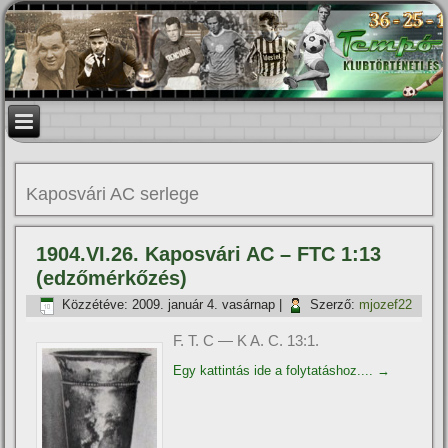
Kaposvári AC serlege
1904.VI.26. Kaposvári AC – FTC 1:13
(edzőmérkőzés)
Közzétéve:
2009. január 4. vasárnap
|
Szerző:
mjozef22
F. T. C — K A. C. 13:1.
Egy kattintás ide a folytatáshoz....
→