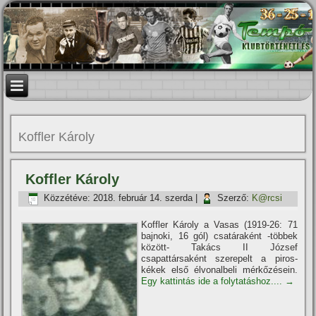
Koffler Károly
Koffler Károly
Közzétéve:
2018. február 14. szerda
|
Szerző:
K@rcsi
Koffler Károly a Vasas (1919-26: 71
bajnoki, 16 gól) csatáraként -többek
között- Takács II József
csapattársaként szerepelt a piros-
kékek első élvonalbeli mérkőzésein.
Egy kattintás ide a folytatáshoz....
→