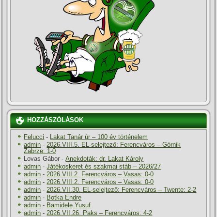
HOZZÁSZÓLÁSOK
Felucci
-
Lakat Tanár úr – 100 év történelem
admin
-
2026.VIII.5. EL-selejtező: Ferencváros – Górnik
Zabrze: 1-0
Lovas Gábor
-
Anekdoták: dr. Lakat Károly
admin
-
Játékoskeret és szakmai stáb – 2026/27
admin
-
2026.VIII.2. Ferencváros – Vasas: 0-0
admin
-
2026.VIII.2. Ferencváros – Vasas: 0-0
admin
-
2026.VII.30. EL-selejtező: Ferencváros – Twente: 2-2
admin
-
Botka Endre
admin
-
Bamidele Yusuf
admin
-
2026.VII.26. Paks – Ferencváros: 4-2