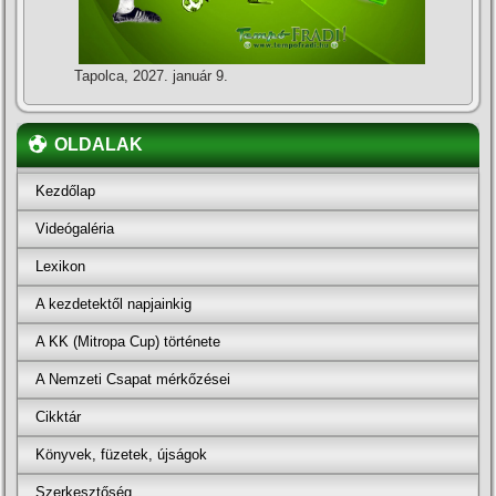
Tapolca, 2027. január 9.
OLDALAK
Kezdőlap
Videógaléria
Lexikon
A kezdetektől napjainkig
A KK (Mitropa Cup) története
A Nemzeti Csapat mérkőzései
Cikktár
Könyvek, füzetek, újságok
Szerkesztőség