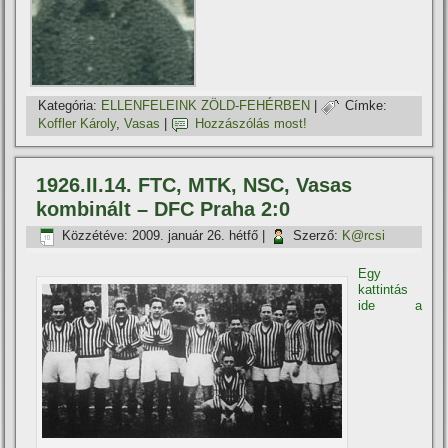
Kategória:
ELLENFELEINK ZÖLD-FEHÉRBEN
|
Címke:
Koffler Károly
,
Vasas
|
Hozzászólás most!
1926.II.14. FTC, MTK, NSC, Vasas
kombinált – DFC Praha 2:0
Közzétéve:
2009. január 26. hétfő
|
Szerző:
K@rcsi
Egy
kattintás
ide a