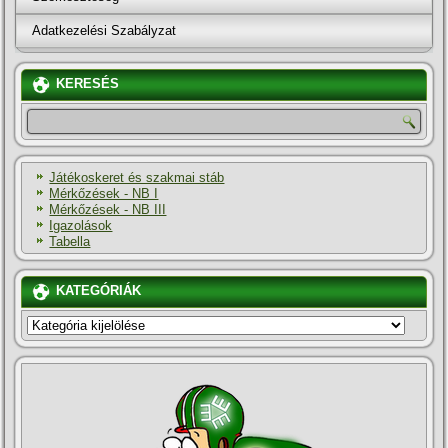
Adatkezelési Szabályzat
KERESÉS
Játékoskeret és szakmai stáb
Mérkőzések - NB I
Mérkőzések - NB III
Igazolások
Tabella
KATEGÓRIÁK
KATEGÓRIÁK