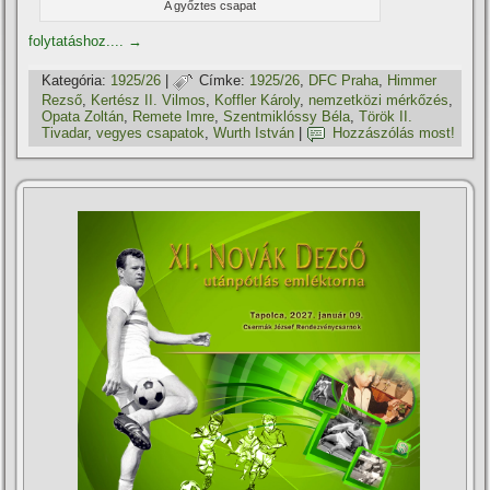
A győztes csapat
folytatáshoz....
→
Kategória:
1925/26
|
Címke:
1925/26
,
DFC Praha
,
Himmer
Rezső
,
Kertész II. Vilmos
,
Koffler Károly
,
nemzetközi mérkőzés
,
Opata Zoltán
,
Remete Imre
,
Szentmiklóssy Béla
,
Török II.
Tivadar
,
vegyes csapatok
,
Wurth István
|
Hozzászólás most!