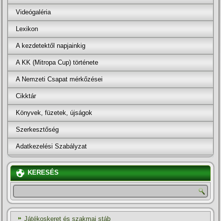
Videógaléria
Lexikon
A kezdetektől napjainkig
A KK (Mitropa Cup) története
A Nemzeti Csapat mérkőzései
Cikktár
Könyvek, füzetek, újságok
Szerkesztőség
Adatkezelési Szabályzat
KERESÉS
Játékoskeret és szakmai stáb