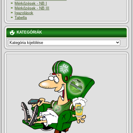
Mérkőzések - NB I
Mérkőzések - NB III
Igazolások
Tabella
KATEGÓRIÁK
KATEGÓRIÁK