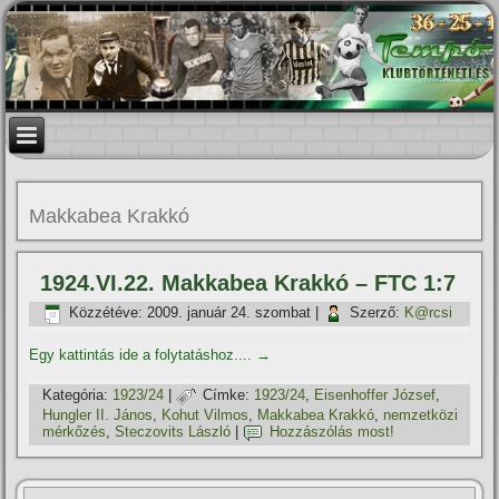
Makkabea Krakkó
1924.VI.22. Makkabea Krakkó – FTC 1:7
Közzétéve:
2009. január 24. szombat
|
Szerző:
K@rcsi
Egy kattintás ide a folytatáshoz....
→
Kategória:
1923/24
|
Címke:
1923/24
,
Eisenhoffer József
,
Hungler II. János
,
Kohut Vilmos
,
Makkabea Krakkó
,
nemzetközi
mérkőzés
,
Steczovits László
|
Hozzászólás most!