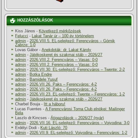
HOZZÁSZÓLÁSOK
Kiss János
-
Következő mérkőzések
Felucci
-
Lakat Tanár úr – 100 év történelem
admin
-
2026.VIII.5. EL-selejtező: Ferencváros – Górnik
Zabrze: 1-0
Lovas Gábor
-
Anekdoták: dr. Lakat Károly
admin
-
Játékoskeret és szakmai stáb – 2026/27
admin
-
2026.VIII.2. Ferencváros – Vasas: 0-0
admin
-
2026.VIII.2. Ferencváros – Vasas: 0-0
admin
-
2026.VII.30. EL-selejtező: Ferencváros – Twente: 2-2
admin
-
Botka Endre
admin
-
Bamidele Yusuf
admin
-
2026.VII.26. Paks – Ferencváros: 4-2
admin
-
2026.VII.26. Paks – Ferencváros: 4-2
admin
-
2026.VII.23. EL-selejtező: Twente – Ferencváros: 1-2
admin
-
Játékoskeret és szakmai stáb – 2026/27
Charbel Bouja
-
Itt a háboru!
Lucas Fuentes
-
A Ferencvárosi Torna Club elnökei: Mailinger
Béla
Laszlo dr.Kincses
-
Átigazolások – 2026/27 (nyár)
admin
-
2026.VII.16. EL-selejtező: Ferencváros – Vojvodina: 3-0
Erdélyi Dodi
-
Kuti László: 70
admin
-
2026.VII.9. EL-selejtező: Vojvodina – Ferencváros: 1-2