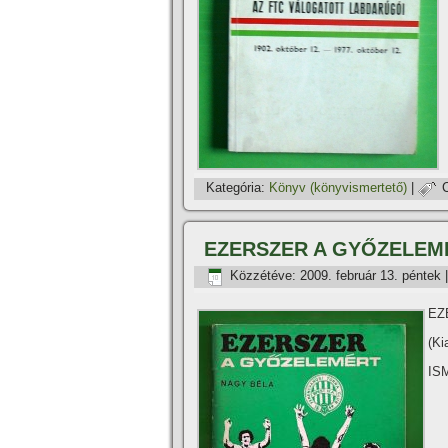
Kategória:
Könyv (könyvismertető)
|
EZERSZER A GYŐZELEM
Közzétéve:
2009. február 13. péntek
EZ
(Ki
IS