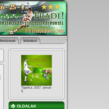
Mérkőzések
Múltidéző
Tapolca, 2027. január
9.
OLDALAK