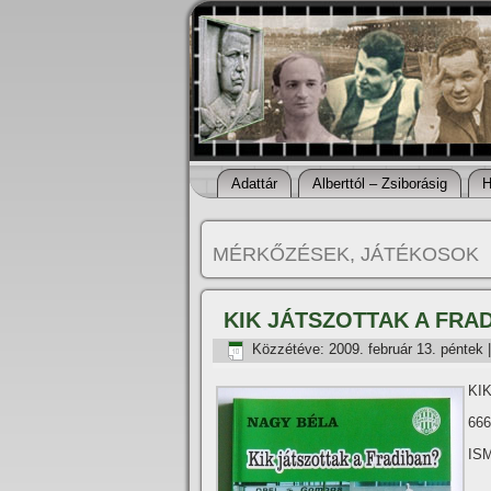
Adattár
Alberttól – Zsiborásig
H
MÉRKŐZÉSEK, JÁTÉKOSOK
KIK JÁTSZOTTAK A FRA
Közzétéve:
2009. február 13. péntek
KI
666
IS