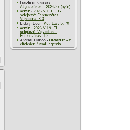
Laszlo dr.Kincses
-
Átigazolások – 2026/27 (nyár)
admin
-
2026.VII.16. EL-
selejtező: Ferencváros –
Vojvodina: 3-0
Erdélyi Dodi
-
Kuti László: 70
admin
-
2026.VII.9. EL-
selejtező: Vojvodina –
Ferencváros: 1-2
Andrási Márton
-
Olvastuk: Az
elfeledett futball-legenda