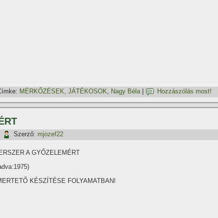
Címke:
MÉRKŐZÉSEK, JÁTÉKOSOK
,
Nagy Béla
|
Hozzászólás most!
ÉRT
|
Szerző:
mjozef22
ERSZER A GYŐZELEMÉRT
adva:1975)
MERTETŐ KÉSZÍTÉSE FOLYAMATBAN!