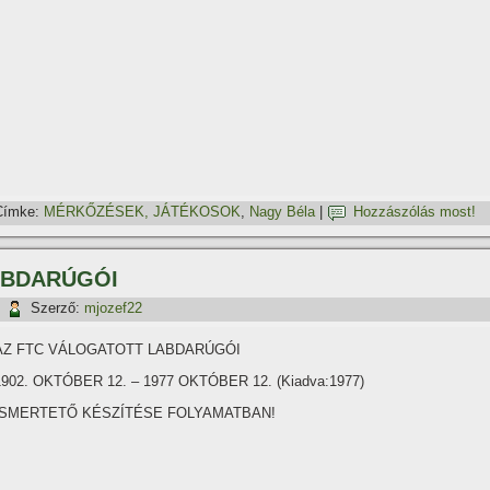
Címke:
MÉRKŐZÉSEK, JÁTÉKOSOK
,
Nagy Béla
|
Hozzászólás most!
ABDARÚGÓI
|
Szerző:
mjozef22
AZ FTC VÁLOGATOTT LABDARÚGÓI
1902. OKTÓBER 12. – 1977 OKTÓBER 12. (Kiadva:1977)
ISMERTETŐ KÉSZÍTÉSE FOLYAMATBAN!