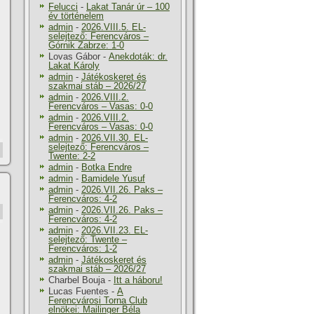
Felucci
-
Lakat Tanár úr – 100
év történelem
admin
-
2026.VIII.5. EL-
selejtező: Ferencváros –
Górnik Zabrze: 1-0
Lovas Gábor
-
Anekdoták: dr.
Lakat Károly
admin
-
Játékoskeret és
szakmai stáb – 2026/27
admin
-
2026.VIII.2.
Ferencváros – Vasas: 0-0
admin
-
2026.VIII.2.
Ferencváros – Vasas: 0-0
admin
-
2026.VII.30. EL-
selejtező: Ferencváros –
Twente: 2-2
admin
-
Botka Endre
admin
-
Bamidele Yusuf
admin
-
2026.VII.26. Paks –
Ferencváros: 4-2
admin
-
2026.VII.26. Paks –
Ferencváros: 4-2
admin
-
2026.VII.23. EL-
selejtező: Twente –
Ferencváros: 1-2
admin
-
Játékoskeret és
szakmai stáb – 2026/27
Charbel Bouja
-
Itt a háboru!
Lucas Fuentes
-
A
Ferencvárosi Torna Club
elnökei: Mailinger Béla