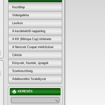
Kezdőlap
Videógaléria
Lexikon
A kezdetektől napjainkig
A KK (Mitropa Cup) története
A Nemzeti Csapat mérkőzései
Cikktár
Könyvek, füzetek, újságok
Szerkesztőség
Adatkezelési Szabályzat
KERESÉS