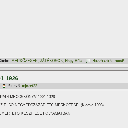
Címke:
MÉRKŐZÉSEK, JÁTÉKOSOK
,
Nagy Béla
|
Hozzászólás most!
1-1926
|
Szerző:
mjozef22
RADI MECCSKÖNYV 1901-1926
Z ELSŐ NEGYEDSZÁZAD FTC MÉRKŐZÉSEI (Kiadva:1993)
ISMERTETŐ KÉSZÍTÉSE FOLYAMATBAN!