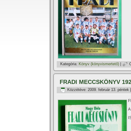
Kategória:
Könyv (könyvismertető)
|
FRADI MECCSKÖNYV 192
Közzétéve:
2009. február 13. péntek
F
A
I