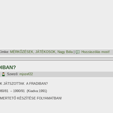
Címke:
MÉRKŐZÉSEK, JÁTÉKOSOK
,
Nagy Béla
|
Hozzászólás most!
DIBAN?
|
Szerző:
mjozef22
IK JÁTSZOTTAK A FRADIBAN?
80/81 – 1990/91 (Kiadva:1991)
SMERTETŐ KÉSZÍTÉSE FOLYAMATBAN!