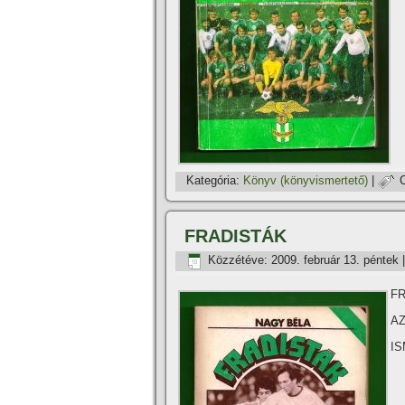
Kategória:
Könyv (könyvismertető)
|
FRADISTÁK
Közzétéve:
2009. február 13. péntek
F
AZ
I