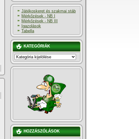
Játékoskeret és szakmai stáb
Mérkőzések - NB I
Mérkőzések - NB III
Igazolások
Tabella
KATEGÓRIÁK
KATEGÓRIÁK
HOZZÁSZÓLÁSOK