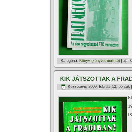
Kategória:
Könyv (könyvismertető)
|
KIK JÁTSZOTTAK A FRA
Közzétéve:
2009. február 13. péntek
K
19
I