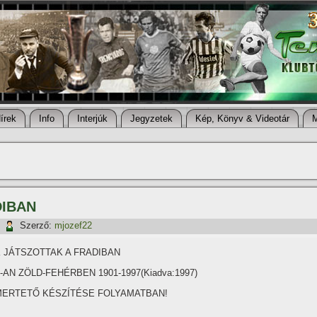
í­rek
Info
Interjúk
Jegyzetek
Kép, Könyv & Videotár
DIBAN
|
Szerző:
mjozef22
K JÁTSZOTTAK A FRADIBAN
-AN ZÖLD-FEHÉRBEN 1901-1997(Kiadva:1997)
MERTETŐ KÉSZÍTÉSE FOLYAMATBAN!