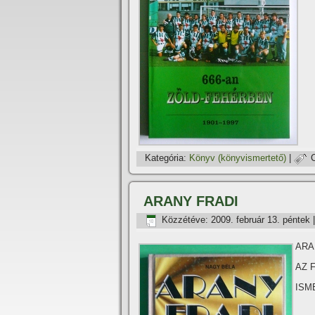
Kategória:
Könyv (könyvismertető)
|
ARANY FRADI
Közzétéve:
2009. február 13. péntek
ARA
AZ F
ISM