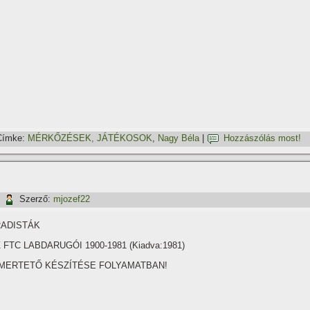
Címke:
MÉRKŐZÉSEK, JÁTÉKOSOK
,
Nagy Béla
|
Hozzászólás most!
|
Szerző:
mjozef22
RADISTÁK
 FTC LABDARUGÓI 1900-1981 (Kiadva:1981)
SMERTETŐ KÉSZÍTÉSE FOLYAMATBAN!