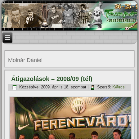
Molnár Dániel
Átigazolások – 2008/09 (tél)
Közzétéve:
2009. április 18. szombat
|
Szerző:
K@rcsi