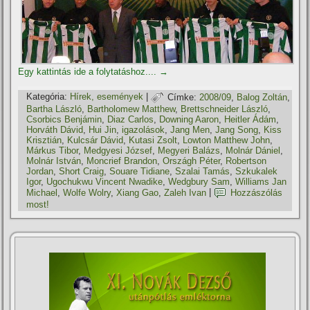
Egy kattintás ide a folytatáshoz....
→
Kategória:
Hí­rek, események
|
Címke:
2008/09
,
Balog Zoltán
,
Bartha László
,
Bartholomew Matthew
,
Brettschneider László
,
Csorbics Benjámin
,
Diaz Carlos
,
Downing Aaron
,
Heitler Ádám
,
Horváth Dávid
,
Hui Jin
,
igazolások
,
Jang Men
,
Jang Song
,
Kiss
Krisztián
,
Kulcsár Dávid
,
Kutasi Zsolt
,
Lowton Matthew John
,
Márkus Tibor
,
Medgyesi József
,
Megyeri Balázs
,
Molnár Dániel
,
Molnár István
,
Moncrief Brandon
,
Országh Péter
,
Robertson
Jordan
,
Short Craig
,
Souare Tidiane
,
Szalai Tamás
,
Szkukalek
Igor
,
Ugochukwu Vincent Nwadike
,
Wedgbury Sam
,
Williams Jan
Michael
,
Wolfe Wolry
,
Xiang Gao
,
Zaleh Ivan
|
Hozzászólás
most!