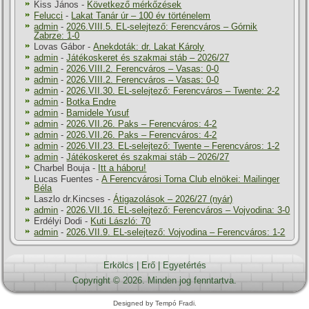
Kiss János
-
Következő mérkőzések
Felucci
-
Lakat Tanár úr – 100 év történelem
admin
-
2026.VIII.5. EL-selejtező: Ferencváros – Górnik
Zabrze: 1-0
Lovas Gábor
-
Anekdoták: dr. Lakat Károly
admin
-
Játékoskeret és szakmai stáb – 2026/27
admin
-
2026.VIII.2. Ferencváros – Vasas: 0-0
admin
-
2026.VIII.2. Ferencváros – Vasas: 0-0
admin
-
2026.VII.30. EL-selejtező: Ferencváros – Twente: 2-2
admin
-
Botka Endre
admin
-
Bamidele Yusuf
admin
-
2026.VII.26. Paks – Ferencváros: 4-2
admin
-
2026.VII.26. Paks – Ferencváros: 4-2
admin
-
2026.VII.23. EL-selejtező: Twente – Ferencváros: 1-2
admin
-
Játékoskeret és szakmai stáb – 2026/27
Charbel Bouja
-
Itt a háboru!
Lucas Fuentes
-
A Ferencvárosi Torna Club elnökei: Mailinger
Béla
Laszlo dr.Kincses
-
Átigazolások – 2026/27 (nyár)
admin
-
2026.VII.16. EL-selejtező: Ferencváros – Vojvodina: 3-0
Erdélyi Dodi
-
Kuti László: 70
admin
-
2026.VII.9. EL-selejtező: Vojvodina – Ferencváros: 1-2
Erkölcs
|
Erő
|
Egyetértés
Copyright © 2026. Minden jog fenntartva.
Designed by Tempó Fradi.