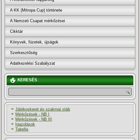
A KK (Mitropa Cup) története
A Nemzeti Csapat mérkőzései
Cikktár
Könyvek, füzetek, újságok
Szerkesztőség
Adatkezelési Szabályzat
KERESÉS
Játékoskeret és szakmai stáb
Mérkőzések - NB I
Mérkőzések - NB III
Igazolások
Tabella