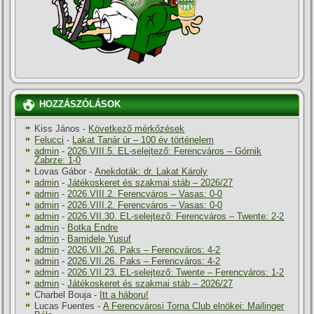
HOZZÁSZÓLÁSOK
Kiss János
-
Következő mérkőzések
Felucci
-
Lakat Tanár úr – 100 év történelem
admin
-
2026.VIII.5. EL-selejtező: Ferencváros – Górnik
Zabrze: 1-0
Lovas Gábor
-
Anekdoták: dr. Lakat Károly
admin
-
Játékoskeret és szakmai stáb – 2026/27
admin
-
2026.VIII.2. Ferencváros – Vasas: 0-0
admin
-
2026.VIII.2. Ferencváros – Vasas: 0-0
admin
-
2026.VII.30. EL-selejtező: Ferencváros – Twente: 2-2
admin
-
Botka Endre
admin
-
Bamidele Yusuf
admin
-
2026.VII.26. Paks – Ferencváros: 4-2
admin
-
2026.VII.26. Paks – Ferencváros: 4-2
admin
-
2026.VII.23. EL-selejtező: Twente – Ferencváros: 1-2
admin
-
Játékoskeret és szakmai stáb – 2026/27
Charbel Bouja
-
Itt a háboru!
Lucas Fuentes
-
A Ferencvárosi Torna Club elnökei: Mailinger