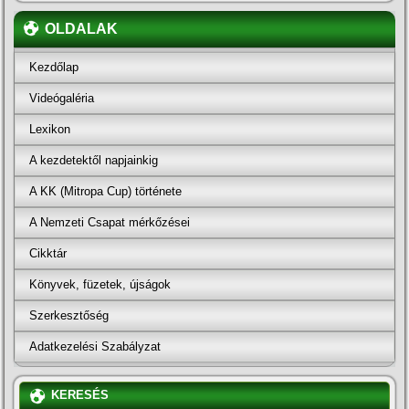
OLDALAK
Kezdőlap
Videógaléria
Lexikon
A kezdetektől napjainkig
A KK (Mitropa Cup) története
A Nemzeti Csapat mérkőzései
Cikktár
Könyvek, füzetek, újságok
Szerkesztőség
Adatkezelési Szabályzat
KERESÉS