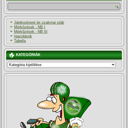
Játékoskeret és szakmai stáb
Mérkőzések - NB I
Mérkőzések - NB III
Igazolások
Tabella
KATEGÓRIÁK
KATEGÓRIÁK