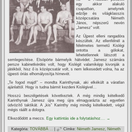
egy akkor alakuló
csapatban, amelynek
edzője és világklasszis
középcsatára Németh
János, népszerű nevén
„Jamesz” volt.
Az Újpest elleni rangadóra
készültek. Az ellenfélnél a
félelmetes termetű Kislégi
ontotta a gólokat,
lehetetlennek látszott a
semlegesí­tése. Elsöpörte bármelyik hátvédet. Jamesz számára
persze kabinetkérdés volt, hogy Kislégit valamiképp kivonják a
játékból, hisz ő is középcsatár volt, s nem lelkesedett volna, ha az
újpesti óriás elhomályosí­tja hí­rnevét.
„Te fogod majd!” – mondta Karinthynak, aki elkékült a váratlan
ajánlattól. Hogy is tudna bármit kezdeni Kislégivel…
Hosszú beszélgetések következtek. A még mindig kételkedő
Karinthynak Jamesz újra meg újra elmagyarázta az egyetlen
üdvözí­tő taktikát. A „kis” Karinthy még mindig kételkedett, végül
mégis ráállt a dologra.
Elkezdődött a meccs.
Egy kattintás ide a folytatáshoz....
→
Kategória:
TOVÁBBÁ ...
|
Címke:
Németh Jamesz
,
Németh