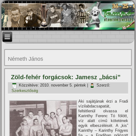
Németh János
Zöld-fehér forgácsok: Jamesz „bácsi”
Közzétéve:
2010. november 5. péntek
|
Szerző:
Szerkesztőség
Aki sajátjának érzi a Fradi
ví­zilabdacsapatát,
feltétlenül olvassa el
Karinthy Ferenc Tó fölött,
ví­z alatt cí­mű kötetének
egyik elbeszélését. A „kis”
Karinthy – Karinthy Frigyes
fia – a Fradiban pólózott