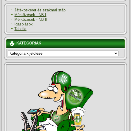
Játékoskeret és szakmai stáb
Mérkőzések - NB I
Mérkőzések - NB III
Igazolások
Tabella
KATEGÓRIÁK
KATEGÓRIÁK