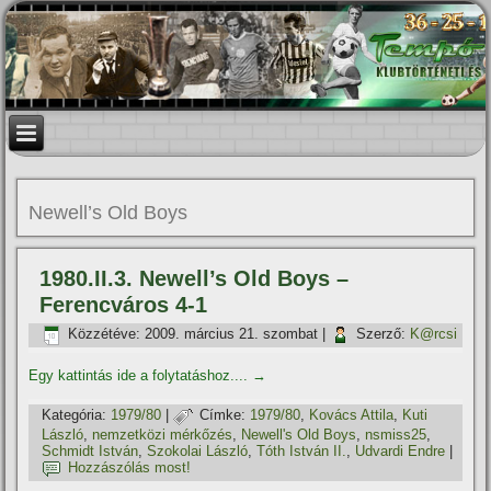
Newell’s Old Boys
1980.II.3. Newell’s Old Boys –
Ferencváros 4-1
Közzétéve:
2009. március 21. szombat
|
Szerző:
K@rcsi
Egy kattintás ide a folytatáshoz....
→
Kategória:
1979/80
|
Címke:
1979/80
,
Kovács Attila
,
Kuti
László
,
nemzetközi mérkőzés
,
Newell's Old Boys
,
nsmiss25
,
Schmidt István
,
Szokolai László
,
Tóth István II.
,
Udvardi Endre
|
Hozzászólás most!