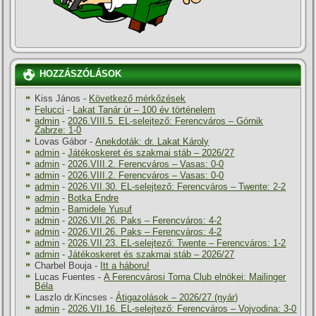
HOZZÁSZÓLÁSOK
Kiss János
-
Következő mérkőzések
Felucci
-
Lakat Tanár úr – 100 év történelem
admin
-
2026.VIII.5. EL-selejtező: Ferencváros – Górnik
Zabrze: 1-0
Lovas Gábor
-
Anekdoták: dr. Lakat Károly
admin
-
Játékoskeret és szakmai stáb – 2026/27
admin
-
2026.VIII.2. Ferencváros – Vasas: 0-0
admin
-
2026.VIII.2. Ferencváros – Vasas: 0-0
admin
-
2026.VII.30. EL-selejtező: Ferencváros – Twente: 2-2
admin
-
Botka Endre
admin
-
Bamidele Yusuf
admin
-
2026.VII.26. Paks – Ferencváros: 4-2
admin
-
2026.VII.26. Paks – Ferencváros: 4-2
admin
-
2026.VII.23. EL-selejtező: Twente – Ferencváros: 1-2
admin
-
Játékoskeret és szakmai stáb – 2026/27
Charbel Bouja
-
Itt a háboru!
Lucas Fuentes
-
A Ferencvárosi Torna Club elnökei: Mailinger
Béla
Laszlo dr.Kincses
-
Átigazolások – 2026/27 (nyár)
admin
-
2026.VII.16. EL-selejtező: Ferencváros – Vojvodina: 3-0