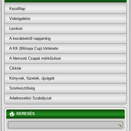
Kezdőlap
Videógaléria
Lexikon
A kezdetektől napjainkig
A KK (Mitropa Cup) története
A Nemzeti Csapat mérkőzései
Cikktár
Könyvek, füzetek, újságok
Szerkesztőség
Adatkezelési Szabályzat
KERESÉS