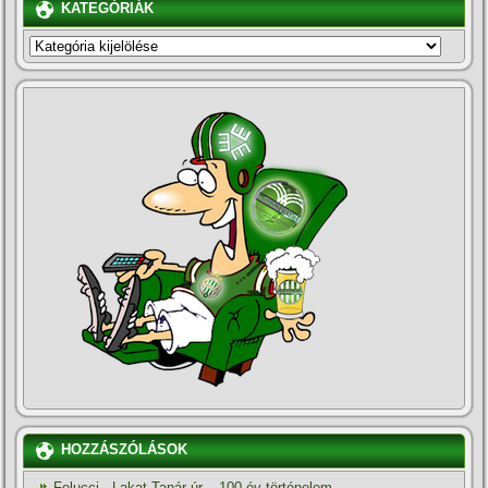
KATEGÓRIÁK
KATEGÓRIÁK
HOZZÁSZÓLÁSOK
Felucci
-
Lakat Tanár úr – 100 év történelem