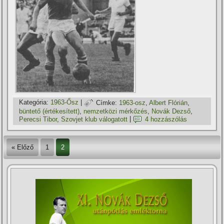
Kategória:
1963-Ősz
|
Címke:
1963-osz
,
Albert Flórián
,
büntető (értékesí­tett)
,
nemzetközi mérkőzés
,
Novák Dezső
,
Perecsi Tibor
,
Szovjet klub válogatott
|
4 hozzászólás
« Előző
1
2