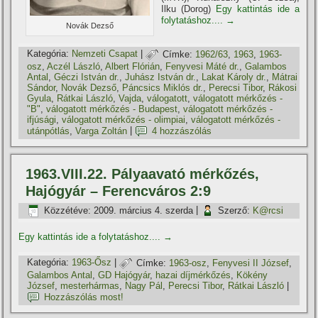
Ilku (Dorog)
Egy kattintás ide a
folytatáshoz....
→
Novák Dezső
Kategória:
Nemzeti Csapat
|
Címke:
1962/63
,
1963
,
1963-
osz
,
Aczél László
,
Albert Flórián
,
Fenyvesi Máté dr.
,
Galambos
Antal
,
Géczi István dr.
,
Juhász István dr.
,
Lakat Károly dr.
,
Mátrai
Sándor
,
Novák Dezső
,
Páncsics Miklós dr.
,
Perecsi Tibor
,
Rákosi
Gyula
,
Rátkai László
,
Vajda
,
válogatott
,
válogatott mérkőzés -
"B"
,
válogatott mérkőzés - Budapest
,
válogatott mérkőzés -
ifjúsági
,
válogatott mérkőzés - olimpiai
,
válogatott mérkőzés -
utánpótlás
,
Varga Zoltán
|
4 hozzászólás
1963.VIII.22. Pályaavató mérkőzés,
Hajógyár – Ferencváros 2:9
Közzétéve:
2009. március 4. szerda
|
Szerző:
K@rcsi
Egy kattintás ide a folytatáshoz....
→
Kategória:
1963-Ősz
|
Címke:
1963-osz
,
Fenyvesi II József
,
Galambos Antal
,
GD Hajógyár
,
hazai dí­jmérkőzés
,
Kökény
József
,
mesterhármas
,
Nagy Pál
,
Perecsi Tibor
,
Rátkai László
|
Hozzászólás most!