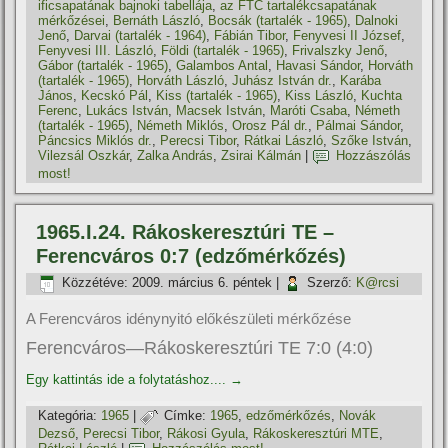
ificsapatának bajnoki tabellája
,
az FTC tartalékcsapatának
mérkőzései
,
Bernáth László
,
Bocsák (tartalék - 1965)
,
Dalnoki
Jenő
,
Darvai (tartalék - 1964)
,
Fábián Tibor
,
Fenyvesi II József
,
Fenyvesi III. László
,
Földi (tartalék - 1965)
,
Frivalszky Jenő
,
Gábor (tartalék - 1965)
,
Galambos Antal
,
Havasi Sándor
,
Horváth
(tartalék - 1965)
,
Horváth László
,
Juhász István dr.
,
Karába
János
,
Kecskó Pál
,
Kiss (tartalék - 1965)
,
Kiss László
,
Kuchta
Ferenc
,
Lukács István
,
Macsek István
,
Maróti Csaba
,
Németh
(tartalék - 1965)
,
Németh Miklós
,
Orosz Pál dr.
,
Pálmai Sándor
,
Páncsics Miklós dr.
,
Perecsi Tibor
,
Rátkai László
,
Szőke István
,
Vilezsál Oszkár
,
Zalka András
,
Zsirai Kálmán
|
Hozzászólás
most!
1965.I.24. Rákoskeresztúri TE –
Ferencváros 0:7 (edzőmérkőzés)
Közzétéve:
2009. március 6. péntek
|
Szerző:
K@rcsi
A Ferencváros idénynyitó előkészületi mérkőzése
Ferencváros—Rákoskeresztúri TE 7:0 (4:0)
Egy kattintás ide a folytatáshoz....
→
Kategória:
1965
|
Címke:
1965
,
edzőmérkőzés
,
Novák
Dezső
,
Perecsi Tibor
,
Rákosi Gyula
,
Rákoskeresztúri MTE
,