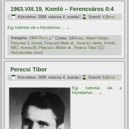
1963.VIII.19. Komló – Ferencváros 0:4
Közzétéve:
2009. március 4. szerda
|
Szerző:
K@rcsi
Egy kattintás ide a folytatáshoz....
→
Kategória:
1963-Ősz
|
Címke:
1963-osz
,
Albert Flórián
,
Fenyvesi II József
,
Fenyvesi Máté dr.
,
Gyurcsó János
,
Komló
,
NB1
,
nsmiss30
,
Páncsics Miklós dr.
,
Perecsi Tibor
|
Hozzászólás most!
Perecsi Tibor
Közzétéve:
2009. március 4. szerda
|
Szerző:
K@rcsi
Egy kattintás ide a
folytatáshoz....
→