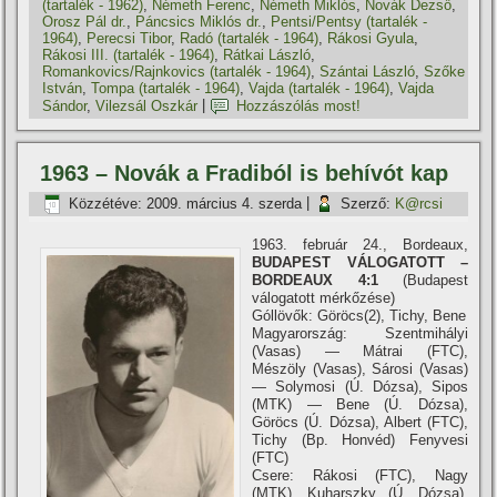
(tartalék - 1962)
,
Németh Ferenc
,
Németh Miklós
,
Novák Dezső
,
Orosz Pál dr.
,
Páncsics Miklós dr.
,
Pentsi/Pentsy (tartalék -
1964)
,
Perecsi Tibor
,
Radó (tartalék - 1964)
,
Rákosi Gyula
,
Rákosi III. (tartalék - 1964)
,
Rátkai László
,
Romankovics/Rajnkovics (tartalék - 1964)
,
Szántai László
,
Szőke
István
,
Tompa (tartalék - 1964)
,
Vajda (tartalék - 1964)
,
Vajda
Sándor
,
Vilezsál Oszkár
|
Hozzászólás most!
1963 – Novák a Fradiból is behí­vót kap
Közzétéve:
2009. március 4. szerda
|
Szerző:
K@rcsi
1963. február 24., Bordeaux,
BUDAPEST VÁLOGATOTT –
BORDEAUX 4:1
(Budapest
válogatott mérkőzése)
Góllövők: Göröcs(2), Tichy, Bene
Magyarország: Szentmihályi
(Vasas) — Mátrai (FTC),
Mészöly (Vasas), Sárosi (Vasas)
— Solymosi (Ú. Dózsa), Sipos
(MTK) — Bene (Ú. Dózsa),
Göröcs (Ú. Dózsa), Albert (FTC),
Tichy (Bp. Honvéd) Fenyvesi
(FTC)
Csere: Rákosi (FTC), Nagy
(MTK), Kuharszky (Ú. Dózsa),