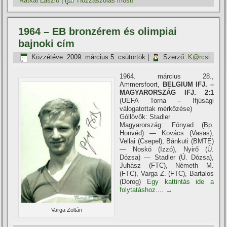
Rátkai László
|
Hozzászólás most!
1964 – EB bronzérem és olimpiai
bajnoki cí­m
Közzétéve:
2009. március 5. csütörtök
|
Szerző:
K@rcsi
1964. március 28.,
Ammersfoort,
BELGIUM IFJ. –
MAGYARORSZÁG IFJ. 2:1
(UEFA Torna – Ifjúsági
válogatottak mérkőzése)
Góllövők: Stadler
Magyarország: Fónyad (Bp.
Honvéd) — Kovács (Vasas),
Vellai (Csepel), Bánkuti (BMTE)
— Noskó (Izzó), Nyirő (Ú.
Dózsa) — Stadler (Ú. Dózsa),
Juhász (FTC), Németh M.
(FTC), Varga Z. (FTC), Bartalos
(Dorog)
Egy kattintás ide a
folytatáshoz....
→
Varga Zoltán