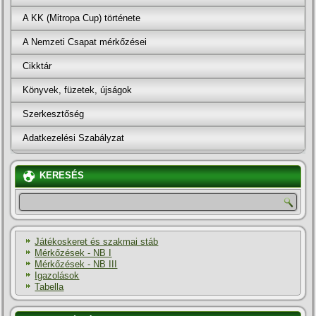
A KK (Mitropa Cup) története
A Nemzeti Csapat mérkőzései
Cikktár
Könyvek, füzetek, újságok
Szerkesztőség
Adatkezelési Szabályzat
KERESÉS
Játékoskeret és szakmai stáb
Mérkőzések - NB I
Mérkőzések - NB III
Igazolások
Tabella