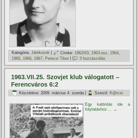
Kategória:
Játékosok
|
Címke:
1962/63
,
1963-osz
,
1964
,
1965
,
1966
,
1967
,
Perecsi Tibor
|
3 hozzászólás
1963.VII.25. Szovjet klub válogatott –
Ferencváros 6:2
Közzétéve:
2009. március 4. szerda
|
Szerző:
K@rcsi
Egy kattintás ide a
folytatáshoz....
→