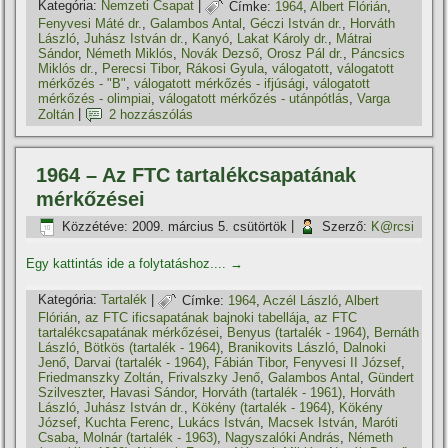
Kategória:
Nemzeti Csapat
|
Címke:
1964
,
Albert Flórián
,
Fenyvesi Máté dr.
,
Galambos Antal
,
Géczi István dr.
,
Horváth
László
,
Juhász István dr.
,
Kanyó
,
Lakat Károly dr.
,
Mátrai
Sándor
,
Németh Miklós
,
Novák Dezső
,
Orosz Pál dr.
,
Páncsics
Miklós dr.
,
Perecsi Tibor
,
Rákosi Gyula
,
válogatott
,
válogatott
mérkőzés - "B"
,
válogatott mérkőzés - ifjúsági
,
válogatott
mérkőzés - olimpiai
,
válogatott mérkőzés - utánpótlás
,
Varga
Zoltán
|
2 hozzászólás
1964 – Az FTC tartalékcsapatának
mérkőzései
Közzétéve:
2009. március 5. csütörtök
|
Szerző:
K@rcsi
Egy kattintás ide a folytatáshoz....
→
Kategória:
Tartalék
|
Címke:
1964
,
Aczél László
,
Albert
Flórián
,
az FTC ificsapatának bajnoki tabellája
,
az FTC
tartalékcsapatának mérkőzései
,
Benyus (tartalék - 1964)
,
Bernáth
László
,
Bötkös (tartalék - 1964)
,
Branikovits László
,
Dalnoki
Jenő
,
Darvai (tartalék - 1964)
,
Fábián Tibor
,
Fenyvesi II József
,
Friedmanszky Zoltán
,
Frivalszky Jenő
,
Galambos Antal
,
Gündert
Szilveszter
,
Havasi Sándor
,
Horváth (tartalék - 1961)
,
Horváth
László
,
Juhász István dr.
,
Kökény (tartalék - 1964)
,
Kökény
József
,
Kuchta Ferenc
,
Lukács István
,
Macsek István
,
Maróti
Csaba
,
Molnár (tartalék - 1963)
,
Nagyszalóki András
,
Németh