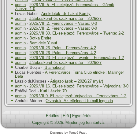
admin
-
2026.VIII.5. EL-selejtező: Ferencváros – Górnik
Zabrze: 1-0
Lovas Gábor
-
Anekdoták: dr. Lakat Károly
admin
-
Játékoskeret és szakmai stáb – 2026/27
admin
-
2026.VIII.2. Ferencváros – Vasas: 0-0
admin
-
2026.VIII.2. Ferencváros – Vasas: 0-0
admin
-
2026.VII.30. EL-selejtező: Ferencváros – Twente: 2-2
admin
-
Botka Endre
admin
-
Bamidele Yusuf
admin
-
2026.VII.26. Paks – Ferencváros: 4-2
admin
-
2026.VII.26. Paks – Ferencváros: 4-2
admin
-
2026.VII.23. EL-selejtező: Twente – Ferencváros: 1-2
admin
-
Játékoskeret és szakmai stáb – 2026/27
Charbel Bouja
-
Itt a háboru!
Lucas Fuentes
-
A Ferencvárosi Torna Club elnökei: Mailinger
Béla
Laszlo dr.Kincses
-
Átigazolások – 2026/27 (nyár)
admin
-
2026.VII.16. EL-selejtező: Ferencváros – Vojvodina: 3-0
Erdélyi Dodi
-
Kuti László: 70
admin
-
2026.VII.9. EL-selejtező: Vojvodina – Ferencváros: 1-2
Andrási Márton
-
Olvastuk: Az elfeledett futball-legenda
Erkölcs
|
Erő
|
Egyetértés
Copyright © 2026. Minden jog fenntartva.
Designed by Tempó Fradi.