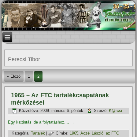
Perecsi Tibor
« Előző
1
2
1965 – Az FTC tartalékcsapatának
mérkőzései
Közzétéve:
2009. március 6. péntek
|
Szerző:
K@rcsi
Egy kattintás ide a folytatáshoz....
→
Kategória:
Tartalék
|
Címke:
1965
,
Aczél László
,
az FTC