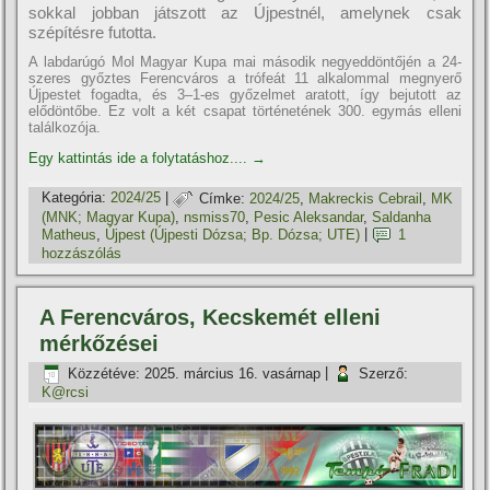
sokkal jobban játszott az Újpestnél, amelynek csak
szépítésre futotta.
A labdarúgó Mol Magyar Kupa mai második negyeddöntőjén a 24-
szeres győztes Ferencváros a trófeát 11 alkalommal megnyerő
Újpestet fogadta, és 3–1-es győzelmet aratott, így bejutott az
elődöntőbe. Ez volt a két csapat történetének 300. egymás elleni
találkozója.
Egy kattintás ide a folytatáshoz....
→
Kategória:
2024/25
|
Címke:
2024/25
,
Makreckis Cebrail
,
MK
(MNK; Magyar Kupa)
,
nsmiss70
,
Pesic Aleksandar
,
Saldanha
Matheus
,
Újpest (Újpesti Dózsa; Bp. Dózsa; UTE)
|
1
hozzászólás
A Ferencváros, Kecskemét elleni
mérkőzései
Közzétéve:
2025. március 16. vasárnap
|
Szerző:
K@rcsi