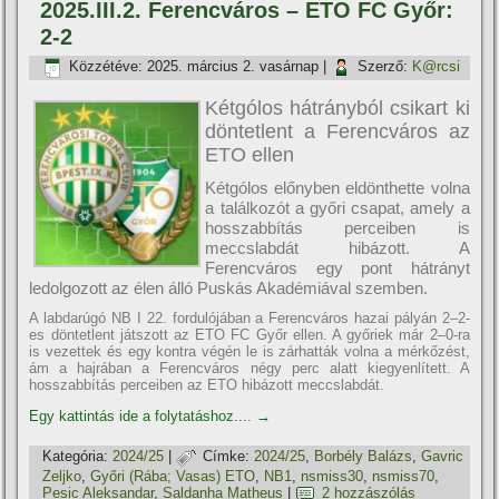
2025.III.2. Ferencváros – ETO FC Győr:
2-2
Közzétéve:
2025. március 2. vasárnap
|
Szerző:
K@rcsi
Kétgólos hátrányból csikart ki
döntetlent a Ferencváros az
ETO ellen
Kétgólos előnyben eldönthette volna
a találkozót a győri csapat, amely a
hosszabbítás perceiben is
meccslabdát hibázott. A
Ferencváros egy pont hátrányt
ledolgozott az élen álló Puskás Akadémiával szemben.
A labdarúgó NB I 22. fordulójában a Ferencváros hazai pályán 2–2-
es döntetlent játszott az ETO FC Győr ellen. A győriek már 2–0-ra
is vezettek és egy kontra végén le is zárhatták volna a mérkőzést,
ám a hajrában a Ferencváros négy perc alatt kiegyenlített. A
hosszabbítás perceiben az ETO hibázott meccslabdát.
Egy kattintás ide a folytatáshoz....
→
Kategória:
2024/25
|
Címke:
2024/25
,
Borbély Balázs
,
Gavric
Zeljko
,
Győri (Rába; Vasas) ETO
,
NB1
,
nsmiss30
,
nsmiss70
,
Pesic Aleksandar
,
Saldanha Matheus
|
2 hozzászólás