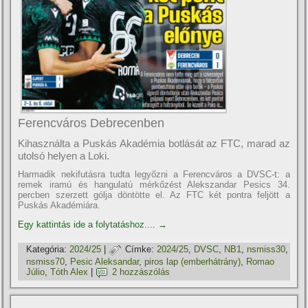
Ferencváros Debrecenben
Kihasználta a Puskás Akadémia botlását az FTC, marad az
utolsó helyen a Loki.
Harmadik nekifutásra tudta legyőzni a Ferencváros a DVSC-t: a
remek iramú és hangulatú mérkőzést Alekszandar Pesics 34.
percben szerzett gólja döntötte el. Az FTC két pontra feljött a
Puskás Akadémiára.
Egy kattintás ide a folytatáshoz....
→
Kategória:
2024/25
|
Címke:
2024/25
,
DVSC
,
NB1
,
nsmiss30
,
nsmiss70
,
Pesic Aleksandar
,
piros lap (emberhátrány)
,
Romao
Júlio
,
Tóth Alex
|
2 hozzászólás