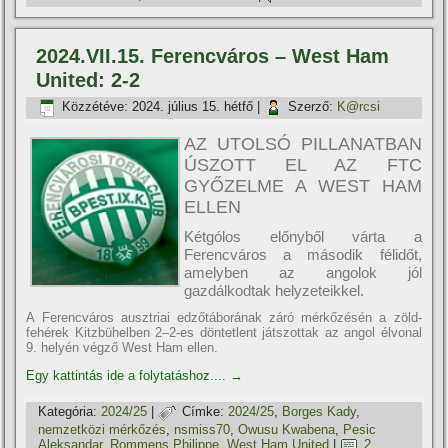
2024.VII.15. Ferencváros – West Ham
United: 2-2
Közzétéve:
2024. július 15. hétfő
|
Szerző:
K@rcsi
AZ UTOLSÓ PILLANATBAN
ÚSZOTT EL AZ FTC
GYŐZELME A WEST HAM
ELLEN
Kétgólos előnyből várta a
Ferencváros a második félidőt,
amelyben az angolok jól
gazdálkodtak helyzeteikkel.
A Ferencváros ausztriai edzőtáborának záró mérkőzésén a zöld-
fehérek Kitzbühelben 2–2-es döntetlent játszottak az angol élvonal
9. helyén végző West Ham ellen.
Egy kattintás ide a folytatáshoz....
→
Kategória:
2024/25
|
Címke:
2024/25
,
Borges Kady
,
nemzetközi mérkőzés
,
nsmiss70
,
Owusu Kwabena
,
Pesic
Aleksandar
,
Rommens Philippe
,
West Ham United
|
2