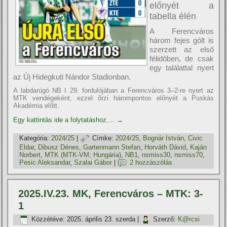
előnyét a
tabella élén
A Ferencváros
három fejes gólt is
szerzett az első
félidőben, de csak
egy találattal nyert
az Új Hidegkuti Nándor Stadionban.
A labdarúgó NB I 29. fordulójában a Ferencváros 3–2-re nyert az
MTK vendégeként, ezzel őrzi hárompontos előnyét a Puskás
Akadémia előtt.
Egy kattintás ide a folytatáshoz....
→
Kategória:
2024/25
|
Címke:
2024/25
,
Bognár István
,
Civic
Eldar
,
Dibusz Dénes
,
Gartenmann Stefan
,
Horváth Dávid
,
Kaján
Norbert
,
MTK (MTK-VM; Hungária)
,
NB1
,
nsmiss30
,
nsmiss70
,
Pesic Aleksandar
,
Szalai Gábor
|
2 hozzászólás
2025.IV.23. MK, Ferencváros – MTK: 3-
1
Közzétéve:
2025. április 23. szerda
|
Szerző:
K@rcsi