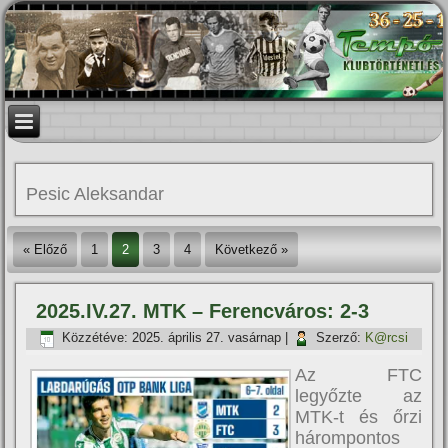
Pesic Aleksandar
« Előző
1
2
3
4
Következő »
2025.IV.27. MTK – Ferencváros: 2-3
Közzétéve:
2025. április 27. vasárnap
|
Szerző:
K@rcsi
Az FTC
legyőzte az
MTK-t és őrzi
hárompontos