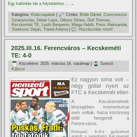
Egy kattintás ide a folytatáshoz....
→
Kategória:
Klubcsapatok
|
Címke:
Böde Dániel
,
Csercseszov
Sztanyiszlav
,
Détári Lajos
,
Dibusz Dénes
,
Doll Thomas
,
Kecskeméti TE
,
Lauth Benjamin
,
Maiga Habib
,
Pesic Aleksandar
,
Stankovic Dejan
,
Traoré Adama
|
Hozzászólás most!
2025.III.16. Ferencváros – Kecskeméti
TE: 4-0
Közzétéve:
2025. március 16. vasárnap
|
Szerző:
K@rcsi
Ez nagyon sima volt –
négy góllal nyert az
FTC a Kecskemét ellen
A Kecskemétnek
lényegében momentumai
sem voltak, hazai közönség
előtt hengerelt a
Ferencváros.
Könnyed, 4–0-s győzelmet
aratott a sereghajtó Kecskemét