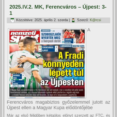
2025.IV.2. MK, Ferencváros – Újpest: 3-
1
Közzétéve:
2025. április 2. szerda
|
Szerző:
K@rcsi
A
Ferencváros magabiztos győzelemmel jutott az
Újpest ellen a Magyar Kupa elődöntőjébe
Már az első félidőben kétgólos előnyt szerzett az FTC, és