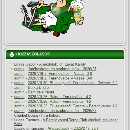
HOZZÁSZÓLÁSOK
Lovas Gábor
-
Anekdoták: dr. Lakat Károly
admin
-
Játékoskeret és szakmai stáb – 2026/27
admin
-
2026.VIII.2. Ferencváros – Vasas: 0-0
admin
-
2026.VIII.2. Ferencváros – Vasas: 0-0
admin
-
2026.VII.30. EL-selejtező: Ferencváros – Twente: 2-2
admin
-
Botka Endre
admin
-
Bamidele Yusuf
admin
-
2026.VII.26. Paks – Ferencváros: 4-2
admin
-
2026.VII.26. Paks – Ferencváros: 4-2
admin
-
2026.VII.23. EL-selejtező: Twente – Ferencváros: 1-2
admin
-
Játékoskeret és szakmai stáb – 2026/27
Charbel Bouja
-
Itt a háboru!
Lucas Fuentes
-
A Ferencvárosi Torna Club elnökei: Mailinger
Béla
Laszlo dr.Kincses
-
Átigazolások – 2026/27 (nyár)