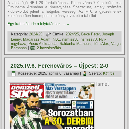
A labdarúgó NB I 28. fordulójában a Ferencváros 7–0-ra kiütötte a
Groupama Arénában a Nyíregyháza Spartacust, amely számára
klubrekordot jelent a hétgólos vereség. Az FTC a győzelmének
köszönhetően hárompontos előnnyel vezeti a tabellát.
Egy kattintás ide a folytatáshoz....
→
Kategória:
2024/25
|
Címke:
2024/25
,
Beke Péter
,
Joseph
Lenny
,
Madarász Ádám
,
NB1
,
nsmiss30
,
nsmiss70
,
Nyí­
regyháza
,
Pesic Aleksandar
,
Saldanha Matheus
,
Tóth Alex
,
Varga
Barnabás
|
2 hozzászólás
2025.IV.6. Ferencváros – Újpest: 2-0
Közzétéve:
2025. április 6. vasárnap
|
Szerző:
K@rcsi
Ismét