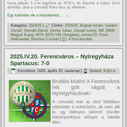
hazai pályán 3–1-re legyőzte az MTK-t, és bejutott a május 14-ei
döntőbe, ahol a címvédő Paks lesz az ellenfele.
Egy kattintás ide a folytatáshoz....
→
Kategória:
2024/25
|
Címke:
2024/25
,
Bognár István
,
Garami
József
,
Horváth Dávid
,
Jenner Julian
,
Joseph Lenny
,
MK (MNK;
Magyar Kupa)
,
MTK (MTK-VM; Hungária)
,
nsmiss70
,
Pesic
Aleksandar
,
Ramí­rez Cristian
|
4 hozzászólás
2025.IV.20. Ferencváros – Nyíregyháza
Spartacus: 7-0
Közzétéve:
2025. április 20. vasárnap
|
Szerző:
K@rcsi
Brutális kiütés! A Ferencváros
hét gólt vágott a
Nyíregyházának!
A címvédő már az első félidőben
eldöntötte a mérkőzést, de nem állt
le, így fölényes sikerrel növelte
hárompontosra előnyét a tabella
élén.