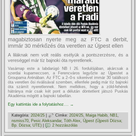
magabiztosan nyerte meg az FTC a derbit,
immár 30 mérkőzés óta veretlen az Újpest ellen
A liláknak nem volt reális esélyük a pontszerzésre, és a
vereséggel már tíz bajnoki óta nyeretlenek.
Vasárnap este a labdarúgó NB I 26. fordulójában, akárcsak a
szerdai kupameccsen, a Ferencváros legyőzte az Újpestet a
Groupama Arénában. Az FTC a 2–0-s sikerével immár 30 találkozó
óta veretlen ősi riválisával szemben, ellenfele pedig már tíz bajnoki
óta számít nyeretlennek. Nem mellékes, hogy a zöld-fehérek
hátránya már csak két pont a délután döntetlent játszó Puskás
Akadémia mögött a bajnoki tabellán.
Egy kattintás ide a folytatáshoz....
→
Kategória:
2024/25
|
Címke:
2024/25
,
Maiga Habib
,
NB1
,
nsmiss70
,
Pesic Aleksandar
,
Tóth Alex
,
Újpest (Újpesti Dózsa;
Bp. Dózsa; UTE)
|
2 hozzászólás