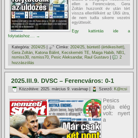
ellen a Ferencváros, Gera
Zoltán huszonöt év után tért
vissza ellenfélként az Üllői útra,
de nem tudta sikerre vezetni
együttesét.
Egy kattintás ide a
folytatáshoz....
→
Kategória:
2024/25
|
Címke:
2024/25
,
büntető (értékesí­tett)
,
Gera Zoltán
,
Katona Bálint
,
Kecskeméti TE
,
Maiga Habib
,
NB1
,
nsmiss30
,
nsmiss70
,
Pesic Aleksandar
,
Raul Gustavo
|
2
hozzászólás
2025.III.9. DVSC – Ferencváros: 0-1
Közzétéve:
2025. március 9. vasárnap
|
Szerző:
K@rcsi
Pesics
gólja elég
volt: nyert
a