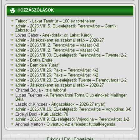
HOZZÁSZÓLÁSOK
Felucci
-
Lakat Tanár úr – 100 év történelem
admin
-
2026.VIII.5. EL-selejtező: Ferencváros – Górnik
Zabrze: 1-0
Lovas Gábor
-
Anekdoták: dr. Lakat Károly
admin
-
Játékoskeret és szakmai stáb – 2026/27
admin
-
2026.VIII.2. Ferencváros – Vasas: 0-0
admin
-
2026.VIII.2. Ferencváros – Vasas: 0-0
admin
-
2026.VII.30. EL-selejtező: Ferencváros – Twente: 2-2
admin
-
Botka Endre
admin
-
Bamidele Yusuf
admin
-
2026.VII.26. Paks – Ferencváros: 4-2
admin
-
2026.VII.26. Paks – Ferencváros: 4-2
admin
-
2026.VII.23. EL-selejtező: Twente – Ferencváros: 1-2
admin
-
Játékoskeret és szakmai stáb – 2026/27
Charbel Bouja
-
Itt a háboru!
Lucas Fuentes
-
A Ferencvárosi Torna Club elnökei: Mailinger
Béla
Laszlo dr.Kincses
-
Átigazolások – 2026/27 (nyár)
admin
-
2026.VII.16. EL-selejtező: Ferencváros – Vojvodina: 3-0
Erdélyi Dodi
-
Kuti László: 70
admin
-
2026.VII.9. EL-selejtező: Vojvodina – Ferencváros: 1-2
Andrási Márton
-
Olvastuk: Az elfeledett futball-legenda
Erkölcs
|
Erő
|
Egyetértés