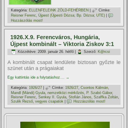
Kategória:
ELLENFELEINK ZÖLD-FEHÉRBEN
|
Címke:
Reisner Ferenc
,
Újpest (Újpesti Dózsa; Bp. Dózsa; UTE)
|
Hozzászólás most!
1926.X.9. Ferencváros, Hungária,
Újpest kombinált – Viktoria Ziskov 3:1
Közzétéve:
2009. január 26. hétfő
|
Szerző:
K@rcsi
A kombinált csapat lendülete biztosan győzte le
szünet után a prágaiakat
Egy kattintás ide a folytatáshoz....
→
Kategória:
1926/27
|
Címke:
1926/27
,
Csontos Kálmán
,
Mandl (Mándi) Gyula
,
nemzetközi mérkőzés
,
P. Szabó Gábor
,
Reisner Ferenc
,
Senkey II. Gyula
,
Stofián János
,
Szaffka Zoltán
,
Szulik Rezső
,
vegyes csapatok
|
Hozzászólás most!