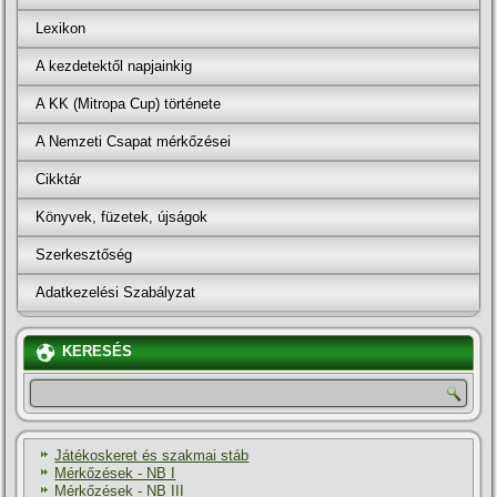
Lexikon
A kezdetektől napjainkig
A KK (Mitropa Cup) története
A Nemzeti Csapat mérkőzései
Cikktár
Könyvek, füzetek, újságok
Szerkesztőség
Adatkezelési Szabályzat
KERESÉS
Játékoskeret és szakmai stáb
Mérkőzések - NB I
Mérkőzések - NB III