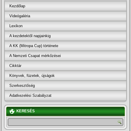
Kezdőlap
Videógaléria
Lexikon
A kezdetektől napjainkig
A KK (Mitropa Cup) története
A Nemzeti Csapat mérkőzései
Cikktár
Könyvek, füzetek, újságok
Szerkesztőség
Adatkezelési Szabályzat
KERESÉS