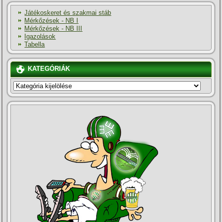
Játékoskeret és szakmai stáb
Mérkőzések - NB I
Mérkőzések - NB III
Igazolások
Tabella
KATEGÓRIÁK
KATEGÓRIÁK