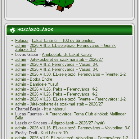
HOZZÁSZÓLÁSOK
Felucci
-
Lakat Tanár úr – 100 év történelem
admin
-
2026.VIII.5. EL-selejtező: Ferencváros – Górnik
Zabrze: 1-0
Lovas Gábor
-
Anekdoták: dr. Lakat Károly
admin
-
Játékoskeret és szakmai stáb – 2026/27
admin
-
2026.VIII.2. Ferencváros – Vasas: 0-0
admin
-
2026.VIII.2. Ferencváros – Vasas: 0-0
admin
-
2026.VII.30. EL-selejtező: Ferencváros – Twente: 2-2
admin
-
Botka Endre
admin
-
Bamidele Yusuf
admin
-
2026.VII.26. Paks – Ferencváros: 4-2
admin
-
2026.VII.26. Paks – Ferencváros: 4-2
admin
-
2026.VII.23. EL-selejtező: Twente – Ferencváros: 1-2
admin
-
Játékoskeret és szakmai stáb – 2026/27
Charbel Bouja
-
Itt a háboru!
Lucas Fuentes
-
A Ferencvárosi Torna Club elnökei: Mailinger
Béla
Laszlo dr.Kincses
-
Átigazolások – 2026/27 (nyár)
admin
-
2026.VII.16. EL-selejtező: Ferencváros – Vojvodina: 3-0
Erdélyi Dodi
-
Kuti László: 70
admin
-
2026.VII.9. EL-selejtező: Vojvodina – Ferencváros: 1-2