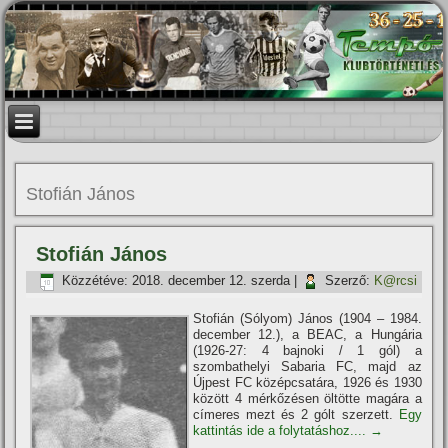
Stofián János
Stofián János
Közzétéve:
2018. december 12. szerda
|
Szerző:
K@rcsi
Stofián (Sólyom) János (1904 – 1984.
december 12.), a BEAC, a Hungária
(1926-27: 4 bajnoki / 1 gól) a
szombathelyi Sabaria FC, majd az
Újpest FC középcsatára, 1926 és 1930
között 4 mérkőzésen öltötte magára a
cí­meres mezt és 2 gólt szerzett.
Egy
kattintás ide a folytatáshoz....
→