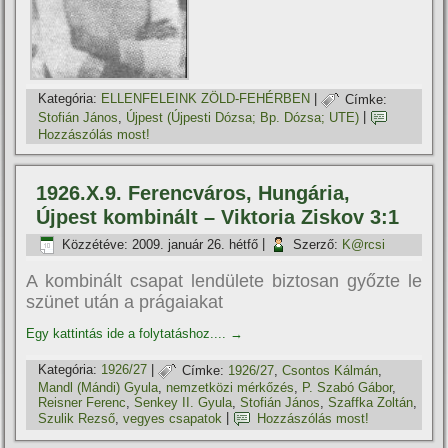
Kategória:
ELLENFELEINK ZÖLD-FEHÉRBEN
|
Címke:
Stofián János
,
Újpest (Újpesti Dózsa; Bp. Dózsa; UTE)
|
Hozzászólás most!
1926.X.9. Ferencváros, Hungária,
Újpest kombinált – Viktoria Ziskov 3:1
Közzétéve:
2009. január 26. hétfő
|
Szerző:
K@rcsi
A kombinált csapat lendülete biztosan győzte le
szünet után a prágaiakat
Egy kattintás ide a folytatáshoz....
→
Kategória:
1926/27
|
Címke:
1926/27
,
Csontos Kálmán
,
Mandl (Mándi) Gyula
,
nemzetközi mérkőzés
,
P. Szabó Gábor
,
Reisner Ferenc
,
Senkey II. Gyula
,
Stofián János
,
Szaffka Zoltán
,
Szulik Rezső
,
vegyes csapatok
|
Hozzászólás most!