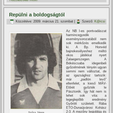
Repülni a boldogságtól
Közzétéve:
2009. március 21. szombat
|
Szerző:
K@rcsi
Az NB I-es pontvadászat
harmincegyedik
eseménysorozatából nem
sok mérkőzés emelkedik
ki. A Bp. Honvéd
bajnokesélyeshez méltó
okos játékkal nyert
Zalaegerszegen. A
Békéscsaba idegenbeli
győzelmének tényén ugyan
semmi nem változtat, de
az igazsághoz tartozik:
már „padlón levő”
ellenfelet, a kieső MÁV-
Előrét győzték le
Pásztorék. Így hát nem is
lehet sok vita: a
legeglepőbb eredmény
Győrött született. Rába
ETO-Dunaújvárosi Kohász
2-3. A mezőny legjobbja és
Szűcs János