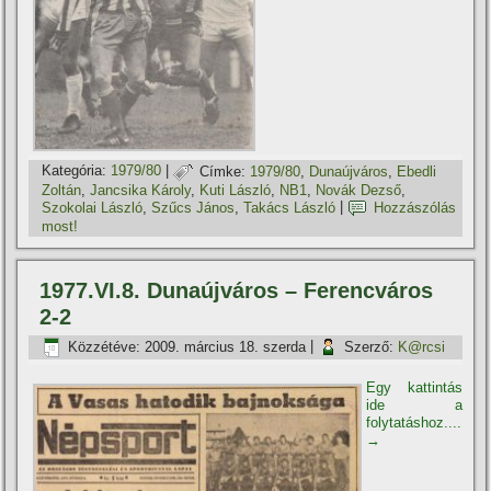
Kategória:
1979/80
|
Címke:
1979/80
,
Dunaújváros
,
Ebedli
Zoltán
,
Jancsika Károly
,
Kuti László
,
NB1
,
Novák Dezső
,
Szokolai László
,
Szűcs János
,
Takács László
|
Hozzászólás
most!
1977.VI.8. Dunaújváros – Ferencváros
2-2
Közzétéve:
2009. március 18. szerda
|
Szerző:
K@rcsi
Egy kattintás
ide a
folytatáshoz....
→