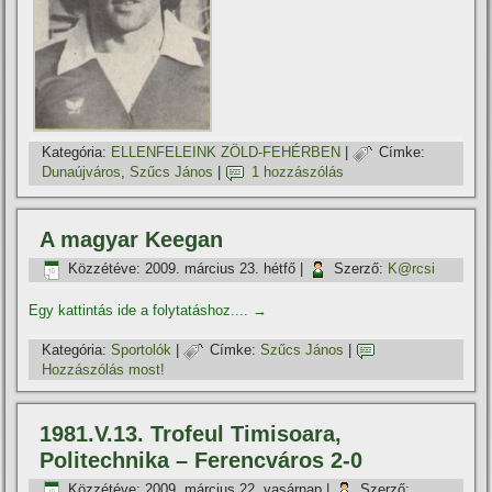
Kategória:
ELLENFELEINK ZÖLD-FEHÉRBEN
|
Címke:
Dunaújváros
,
Szűcs János
|
1 hozzászólás
A magyar Keegan
Közzétéve:
2009. március 23. hétfő
|
Szerző:
K@rcsi
Egy kattintás ide a folytatáshoz....
→
Kategória:
Sportolók
|
Címke:
Szűcs János
|
Hozzászólás most!
1981.V.13. Trofeul Timisoara,
Politechnika – Ferencváros 2-0
Közzétéve:
2009. március 22. vasárnap
|
Szerző: