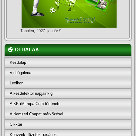
Tapolca, 2027. január 9.
OLDALAK
Kezdőlap
Videógaléria
Lexikon
A kezdetektől napjainkig
A KK (Mitropa Cup) története
A Nemzeti Csapat mérkőzései
Cikktár
Könyvek, füzetek, újságok