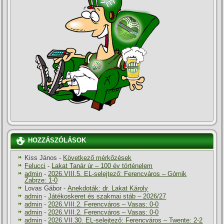
HOZZÁSZÓLÁSOK
Kiss János
-
Következő mérkőzések
Felucci
-
Lakat Tanár úr – 100 év történelem
admin
-
2026.VIII.5. EL-selejtező: Ferencváros – Górnik
Zabrze: 1-0
Lovas Gábor
-
Anekdoták: dr. Lakat Károly
admin
-
Játékoskeret és szakmai stáb – 2026/27
admin
-
2026.VIII.2. Ferencváros – Vasas: 0-0
admin
-
2026.VIII.2. Ferencváros – Vasas: 0-0
admin
-
2026.VII.30. EL-selejtező: Ferencváros – Twente: 2-2