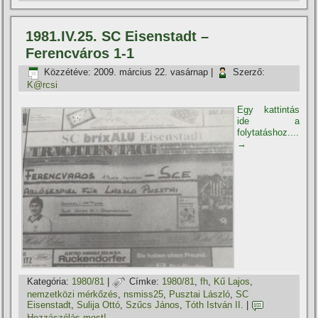
1981.IV.25. SC Eisenstadt –
Ferencváros 1-1
Közzétéve:
2009. március 22. vasárnap
|
Szerző:
K@rcsi
Egy kattintás
ide a
folytatáshoz....
→
Kategória:
1980/81
|
Címke:
1980/81
,
fh
,
Kű Lajos
,
nemzetközi mérkőzés
,
nsmiss25
,
Pusztai László
,
SC
Eisenstadt
,
Sulija Ottó
,
Szűcs János
,
Tóth István II.
|
Hozzászólás most!