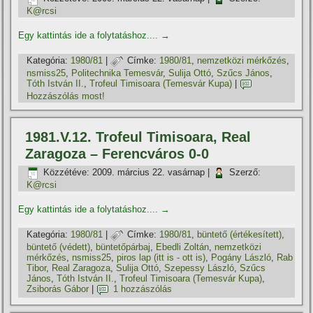
K@rcsi
Egy kattintás ide a folytatáshoz....
→
Kategória:
1980/81
|
Címke:
1980/81
,
nemzetközi mérkőzés
,
nsmiss25
,
Politechnika Temesvár
,
Sulija Ottó
,
Szűcs János
,
Tóth István II.
,
Trofeul Timisoara (Temesvár Kupa)
|
Hozzászólás most!
1981.V.12. Trofeul Timisoara, Real
Zaragoza – Ferencváros 0-0
Közzétéve:
2009. március 22. vasárnap
|
Szerző:
K@rcsi
Egy kattintás ide a folytatáshoz....
→
Kategória:
1980/81
|
Címke:
1980/81
,
büntető (értékesí­tett)
,
büntető (védett)
,
büntetőpárbaj
,
Ebedli Zoltán
,
nemzetközi
mérkőzés
,
nsmiss25
,
piros lap (itt is - ott is)
,
Pogány László
,
Rab
Tibor
,
Real Zaragoza
,
Sulija Ottó
,
Szepessy László
,
Szűcs
János
,
Tóth István II.
,
Trofeul Timisoara (Temesvár Kupa)
,
Zsiborás Gábor
|
1 hozzászólás