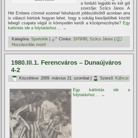
a forduló legjobb és két gól
szerzője: Szűcs János. A
Hét Embere cí­mmel ezennel felruházott jobbszélsőtől azonban arra
is választ kértünk hogyan lehet, hogy a sokáig kiesőjelöltek között
lebegő csapata végül is könnyedén került a középmezőnybe?
Egy
kattintás ide a folytatáshoz....
→
Kategória:
Sportolók
|
Címke:
1979/80
,
Szűcs János
|
Hozzászólás most!
1980.III.1. Ferencváros – Dunaújváros
4-2
Közzétéve:
2009. március 21. szombat
|
Szerző:
K@rcsi
Egy kattintás ide a
folytatáshoz....
→