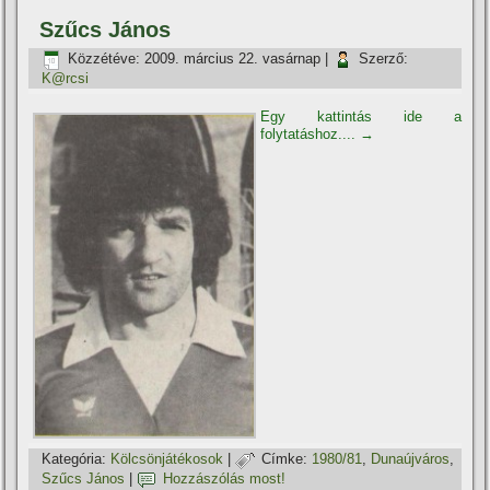
Szűcs János
Közzétéve:
2009. március 22. vasárnap
|
Szerző:
K@rcsi
Egy kattintás ide a
folytatáshoz....
→
Kategória:
Kölcsönjátékosok
|
Címke:
1980/81
,
Dunaújváros
,
Szűcs János
|
Hozzászólás most!