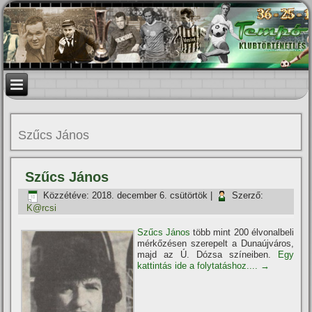
Szűcs János
Szűcs János
Közzétéve:
2018. december 6. csütörtök
|
Szerző:
K@rcsi
Szűcs János
több mint 200 élvonalbeli
mérkőzésen szerepelt a Dunaújváros,
majd az Ú. Dózsa szí­neiben.
Egy
kattintás ide a folytatáshoz....
→