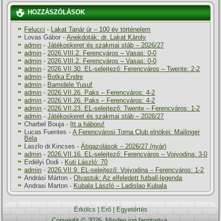
HOZZÁSZÓLÁSOK
Felucci
-
Lakat Tanár úr – 100 év történelem
Lovas Gábor
-
Anekdoták: dr. Lakat Károly
admin
-
Játékoskeret és szakmai stáb – 2026/27
admin
-
2026.VIII.2. Ferencváros – Vasas: 0-0
admin
-
2026.VIII.2. Ferencváros – Vasas: 0-0
admin
-
2026.VII.30. EL-selejtező: Ferencváros – Twente: 2-2
admin
-
Botka Endre
admin
-
Bamidele Yusuf
admin
-
2026.VII.26. Paks – Ferencváros: 4-2
admin
-
2026.VII.26. Paks – Ferencváros: 4-2
admin
-
2026.VII.23. EL-selejtező: Twente – Ferencváros: 1-2
admin
-
Játékoskeret és szakmai stáb – 2026/27
Charbel Bouja
-
Itt a háboru!
Lucas Fuentes
-
A Ferencvárosi Torna Club elnökei: Mailinger
Béla
Laszlo dr.Kincses
-
Átigazolások – 2026/27 (nyár)
admin
-
2026.VII.16. EL-selejtező: Ferencváros – Vojvodina: 3-0
Erdélyi Dodi
-
Kuti László: 70
admin
-
2026.VII.9. EL-selejtező: Vojvodina – Ferencváros: 1-2
Andrási Márton
-
Olvastuk: Az elfeledett futball-legenda
Andrasi Marton
-
Kubala László – Ladislao Kubala
Erkölcs
|
Erő
|
Egyetértés
Copyright © 2026. Minden jog fenntartva.