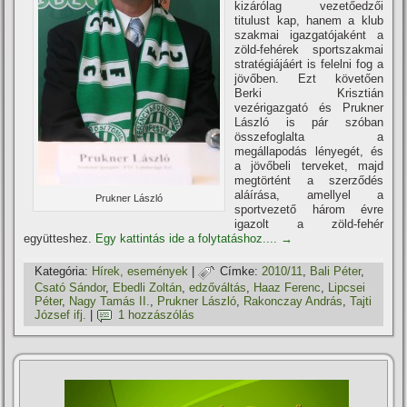
kizárólag vezetőedzői
titulust kap, hanem a klub
szakmai igazgatójaként a
zöld-fehérek sportszakmai
stratégiájáért is felelni fog a
jövőben. Ezt követően
Berki Krisztián
vezérigazgató és Prukner
László is pár szóban
összefoglalta a
megállapodás lényegét, és
a jövőbeli terveket, majd
megtörtént a szerződés
aláí­rása, amellyel a
Prukner László
sportvezető három évre
igazolt a zöld-fehér
együtteshez.
Egy kattintás ide a folytatáshoz....
→
Kategória:
Hí­rek, események
|
Címke:
2010/11
,
Bali Péter
,
Csató Sándor
,
Ebedli Zoltán
,
edzőváltás
,
Haaz Ferenc
,
Lipcsei
Péter
,
Nagy Tamás II.
,
Prukner László
,
Rakonczay András
,
Tajti
József ifj.
|
1 hozzászólás