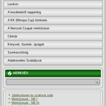
Lexikon
A kezdetektől napjainkig
A KK (Mitropa Cup) története
A Nemzeti Csapat mérkőzései
Cikktár
Könyvek, füzetek, újságok
Szerkesztőség
Adatkezelési Szabályzat
KERESÉS
Játékoskeret és szakmai stáb
Mérkőzések - NB I
Mérkőzések - NB III