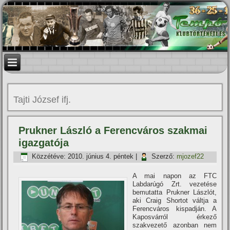
Tajti József ifj.
Prukner László a Ferencváros szakmai
igazgatója
Közzétéve:
2010. június 4. péntek
|
Szerző:
mjozef22
A mai napon az FTC
Labdarúgó Zrt. vezetése
bemutatta Prukner Lászlót,
aki Craig Shortot váltja a
Ferencváros kispadján. A
Kaposvárról érkező
szakvezető azonban nem