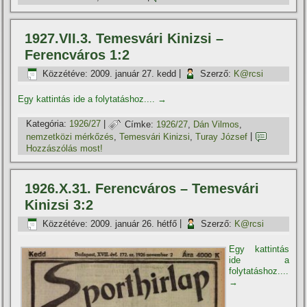
1927.VII.3. Temesvári Kinizsi –
Ferencváros 1:2
Közzétéve:
2009. január 27. kedd
|
Szerző:
K@rcsi
Egy kattintás ide a folytatáshoz....
→
Kategória:
1926/27
|
Címke:
1926/27
,
Dán Vilmos
,
nemzetközi mérkőzés
,
Temesvári Kinizsi
,
Turay József
|
Hozzászólás most!
1926.X.31. Ferencváros – Temesvári
Kinizsi 3:2
Közzétéve:
2009. január 26. hétfő
|
Szerző:
K@rcsi
Egy kattintás
ide a
folytatáshoz....
→