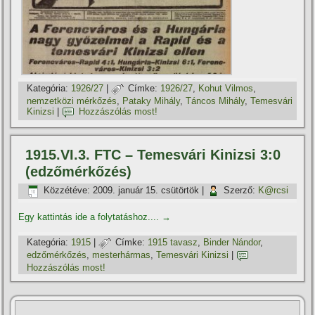
Kategória:
1926/27
|
Címke:
1926/27
,
Kohut Vilmos
,
nemzetközi mérkőzés
,
Pataky Mihály
,
Táncos Mihály
,
Temesvári
Kinizsi
|
Hozzászólás most!
1915.VI.3. FTC – Temesvári Kinizsi 3:0
(edzőmérkőzés)
Közzétéve:
2009. január 15. csütörtök
|
Szerző:
K@rcsi
Egy kattintás ide a folytatáshoz....
→
Kategória:
1915
|
Címke:
1915 tavasz
,
Binder Nándor
,
edzőmérkőzés
,
mesterhármas
,
Temesvári Kinizsi
|
Hozzászólás most!