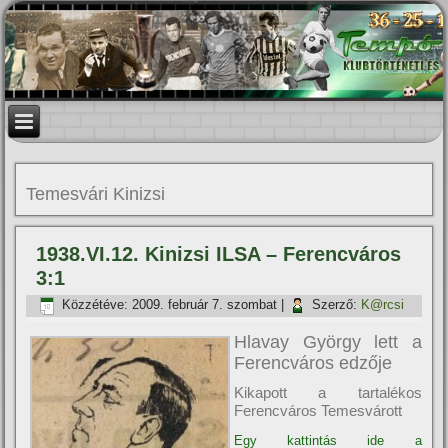
Temesvári Kinizsi
1938.VI.12. Kinizsi ILSA – Ferencváros
3:1
Közzétéve:
2009. február 7. szombat
|
Szerző:
K@rcsi
Hlavay György lett a
Ferencváros edzője
Kikapott a tartalékos
Ferencváros Temesvárott
Egy kattintás ide a