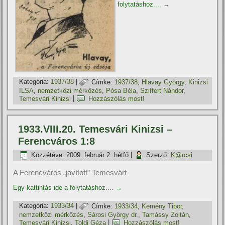
folytatáshoz....
→
Kategória:
1937/38
|
Címke:
1937/38
,
Hlavay György
,
Kinizsi
ILSA
,
nemzetközi mérkőzés
,
Pósa Béla
,
Sziffert Nándor
,
Temesvári Kinizsi
|
Hozzászólás most!
1933.VIII.20. Temesvári Kinizsi –
Ferencváros 1:8
Közzétéve:
2009. február 2. hétfő
|
Szerző:
K@rcsi
A Ferencváros „javított” Temesvárt
Egy kattintás ide a folytatáshoz....
→
Kategória:
1933/34
|
Címke:
1933/34
,
Kemény Tibor
,
nemzetközi mérkőzés
,
Sárosi György dr.
,
Tamássy Zoltán
,
Temesvári Kinizsi
,
Toldi Géza
|
Hozzászólás most!