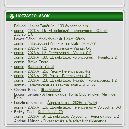
HOZZÁSZÓLÁSOK
Felucci
-
Lakat Tanár úr – 100 év történelem
admin
-
2026.VIII.5. EL-selejtező: Ferencváros – Górnik
Zabrze: 1-0
Lovas Gábor
-
Anekdoták: dr. Lakat Károly
admin
-
Játékoskeret és szakmai stáb – 2026/27
admin
-
2026.VIII.2. Ferencváros – Vasas: 0-0
admin
-
2026.VIII.2. Ferencváros – Vasas: 0-0
admin
-
2026.VII.30. EL-selejtező: Ferencváros – Twente: 2-2
admin
-
Botka Endre
admin
-
Bamidele Yusuf
admin
-
2026.VII.26. Paks – Ferencváros: 4-2
admin
-
2026.VII.26. Paks – Ferencváros: 4-2
admin
-
2026.VII.23. EL-selejtező: Twente – Ferencváros: 1-2
admin
-
Játékoskeret és szakmai stáb – 2026/27
Charbel Bouja
-
Itt a háboru!
Lucas Fuentes
-
A Ferencvárosi Torna Club elnökei: Mailinger
Béla
Laszlo dr.Kincses
-
Átigazolások – 2026/27 (nyár)
admin
-
2026.VII.16. EL-selejtező: Ferencváros – Vojvodina: 3-0
Erdélyi Dodi
-
Kuti László: 70
admin
-
2026.VII.9. EL-selejtező: Vojvodina – Ferencváros: 1-2
Andrási Márton
-
Olvastuk: Az elfeledett futball-legenda