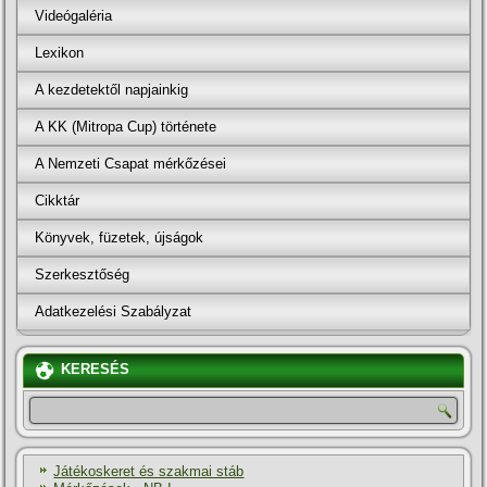
Videógaléria
Lexikon
A kezdetektől napjainkig
A KK (Mitropa Cup) története
A Nemzeti Csapat mérkőzései
Cikktár
Könyvek, füzetek, újságok
Szerkesztőség
Adatkezelési Szabályzat
KERESÉS
Játékoskeret és szakmai stáb