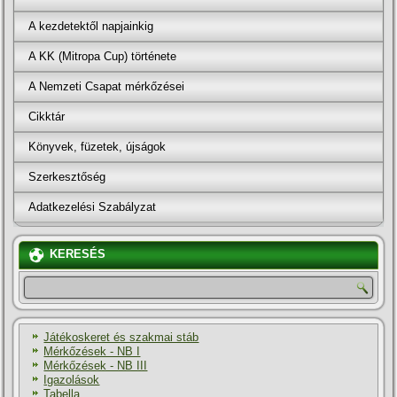
A kezdetektől napjainkig
A KK (Mitropa Cup) története
A Nemzeti Csapat mérkőzései
Cikktár
Könyvek, füzetek, újságok
Szerkesztőség
Adatkezelési Szabályzat
KERESÉS
Játékoskeret és szakmai stáb
Mérkőzések - NB I
Mérkőzések - NB III
Igazolások
Tabella