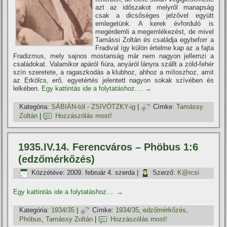
azt az időszakot melyről manapság
csak a dicsőséges jelzővel együtt
emlegetünk. A kerek évforduló is
megérdemli a megemlékezést, de mivel
Tamássi Zoltán és családja egybeforr a
Fradival í­gy külön értelme kap az a fajta
Fradizmus, mely sajnos mostanság már nem nagyon jellemzi a
családokat. Valamikor apáról fiúra, anyáról lányra szállt a zöld-fehér
szí­n szeretete, a ragaszkodás a klubhoz, ahhoz a mí­toszhoz, amit
az Erkölcs, erő, egyetértés jelentett nagyon sokak szí­vében és
lelkében.
Egy kattintás ide a folytatáshoz....
→
Kategória:
SÁBIÁN-tól - ZSIVÓTZKY-ig
|
Címke:
Tamássy
Zoltán
|
Hozzászólás most!
1935.IV.14. Ferencváros – Phöbus 1:6
(edzőmérkőzés)
Közzétéve:
2009. február 4. szerda
|
Szerző:
K@rcsi
Egy kattintás ide a folytatáshoz....
→
Kategória:
1934/35
|
Címke:
1934/35
,
edzőmérkőzés
,
Phöbus
,
Tamássy Zoltán
|
Hozzászólás most!