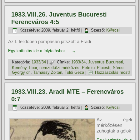
1933.VIII.26. Juventus Bucuresti –
Ferencváros 4:5
Közzétéve:
2009. február 2. hétfő
|
Szerző:
K@rcsi
Az I. félidőben pompásan játszott a Fradi
Egy kattintás ide a folytatáshoz....
→
Kategória:
1933/34
|
Címke:
1933/34
,
Juventus Bucuresti
,
Kemény Tibor
,
nemzetközi mérkőzés
,
Petrolul Ploiesti
,
Sárosi
György dr.
,
Tamássy Zoltán
,
Toldi Géza
|
Hozzászólás most!
1933.VIII.23. Aradi MTE – Ferencváros
0:7
Közzétéve:
2009. február 2. hétfő
|
Szerző:
K@rcsi
Az éjjeli
mérkőzésen
zuhogtak a gólok