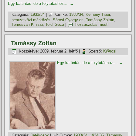
Egy kattintás ide a folytatáshoz....
→
Kategória:
1933/34
|
Címke:
1933/34
,
Kemény Tibor
,
nemzetközi mérkőzés
,
Sárosi György dr.
,
Tamássy Zoltán
,
Temesvári Kinizsi
,
Toldi Géza
|
Hozzászólás most!
Tamássy Zoltán
Közzétéve:
2009. február 2. hétfő
|
Szerző:
K@rcsi
Egy kattintás ide a folytatáshoz....
→
Kategória:
Játékosok
|
Címke:
1933/34
,
1934/35
,
Tamássy