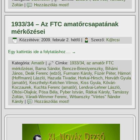
Zoltán
|
Hozzászólás most!
1933/34 – Az FTC amatőrcsapatának
mérkőzései
Közzétéve:
2009. február 2. hétfő
|
Szerző:
K@rcsi
Egy kattintás ide a folytatáshoz....
→
Kategória:
Amatőr
|
Címke:
1933/34
,
az amatőr FTC
mérkőzései
,
Barna Sándor
,
Bencze-Briestyenszky
,
Bihámi
János
,
Deák Ferenc (edző)
,
Furmann Károly
,
Füzér Péter
,
Hámori
(Hoffmann) László
,
Hazuda Tivadar
,
Horkai-Hirsch
,
Horváth Gyula
(amatőr)
,
Keszthelyi-Kelchen Vilmos
,
Kiss Gyula
,
Kővári-
Koczaurek
,
Kuchta Ferenc (amatőr)
,
Lendvai-Lehner László
,
Oltósi-Olajkár
,
Pósa Béla
,
Pyber István
,
Rátkai Károly
,
Tamássy
Zoltán
,
Váradi-Wimmer Ferenc
,
Wrbanszky "Vértes" Nándor
Károly
|
Hozzászólás most!