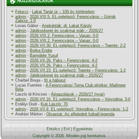
HOZZÁSZÓLÁSOK
Felucci
-
Lakat Tanár úr – 100 év történelem
admin
-
2026.VIII.5. EL-selejtező: Ferencváros – Górnik
Zabrze: 1-0
Lovas Gábor
-
Anekdoták: dr. Lakat Károly
admin
-
Játékoskeret és szakmai stáb – 2026/27
admin
-
2026.VIII.2. Ferencváros – Vasas: 0-0
admin
-
2026.VIII.2. Ferencváros – Vasas: 0-0
admin
-
2026.VII.30. EL-selejtező: Ferencváros – Twente: 2-2
admin
-
Botka Endre
admin
-
Bamidele Yusuf
admin
-
2026.VII.26. Paks – Ferencváros: 4-2
admin
-
2026.VII.26. Paks – Ferencváros: 4-2
admin
-
2026.VII.23. EL-selejtező: Twente – Ferencváros: 1-2
admin
-
Játékoskeret és szakmai stáb – 2026/27
Charbel Bouja
-
Itt a háboru!
Lucas Fuentes
-
A Ferencvárosi Torna Club elnökei: Mailinger
Béla
Laszlo dr.Kincses
-
Átigazolások – 2026/27 (nyár)
admin
-
2026.VII.16. EL-selejtező: Ferencváros – Vojvodina: 3-0
Erdélyi Dodi
-
Kuti László: 70
admin
-
2026.VII.9. EL-selejtező: Vojvodina – Ferencváros: 1-2
Andrási Márton
-
Olvastuk: Az elfeledett futball-legenda
Erkölcs
|
Erő
|
Egyetértés
Copyright © 2026. Minden jog fenntartva.