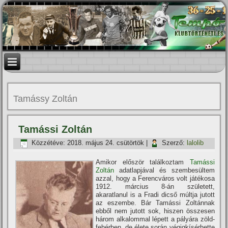
Tamássy Zoltán
Tamássi Zoltán
Közzétéve:
2018. május 24. csütörtök
|
Szerző:
lalolib
Amikor először találkoztam
Tamássi
Zoltán
adatlapjával és szembesültem
azzal, hogy a Ferencváros volt játékosa
1912. március 8-án született,
akaratlanul is a Fradi dicső múltja jutott
az eszembe. Bár Tamássi Zoltánnak
ebből nem jutott sok, hiszen összesen
három alkalommal lépett a pályára zöld-
fehérben, de élete során végigkí­sérhette