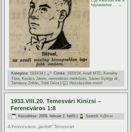
Egy kattintás ide a
folytatáshoz....
→
Kategória:
1933/34
|
Címke:
1933/34
,
Aradi MTE
,
Kemény
Tibor
,
Kovács János
,
nemzetközi mérkőzés
,
Sárosi György dr.
,
Tamássy Zoltán
,
Toldi Géza
|
Hozzászólás most!
1933.VIII.20. Temesvári Kinizsi –
Ferencváros 1:8
Közzétéve:
2009. február 2. hétfő
|
Szerző:
K@rcsi
A Ferencváros „javított” Temesvárt