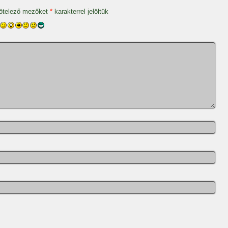
ötelező mezőket
*
karakterrel jelöltük