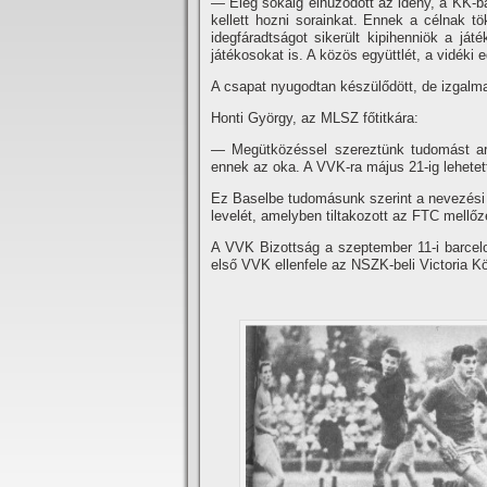
— Elég sokáig elhúzódott az idény, a KK-ba
kellett hozni sorainkat. Ennek a célnak tö
idegfáradtságot sikerült kipihenniök a ját
játékosokat is. A közös együttlét, a vidéki
A csapat nyugodtan készülődött, de izgalm
Honti György, az MLSZ főtitkára:
— Megütközéssel szereztünk tudomást ar
ennek az oka. A VVK-ra május 21-ig lehetet
Ez Baselbe tudomásunk szerint a nevezési i
levelét, amelyben tiltakozott az FTC mellőz
A VVK Bizottság a szeptember 11-i barcelon
első VVK ellenfele az NSZK-beli Victoria Köl