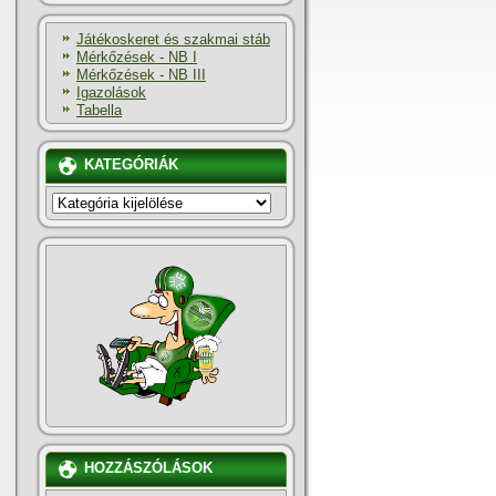
Játékoskeret és szakmai stáb
Mérkőzések - NB I
Mérkőzések - NB III
Igazolások
Tabella
KATEGÓRIÁK
KATEGÓRIÁK
HOZZÁSZÓLÁSOK