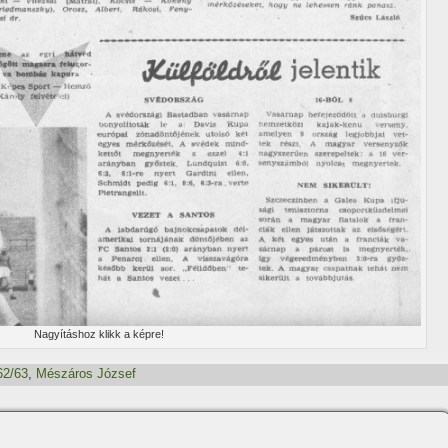
Nagyí­táshoz klikk a képre!
62/63
,
Mészáros József