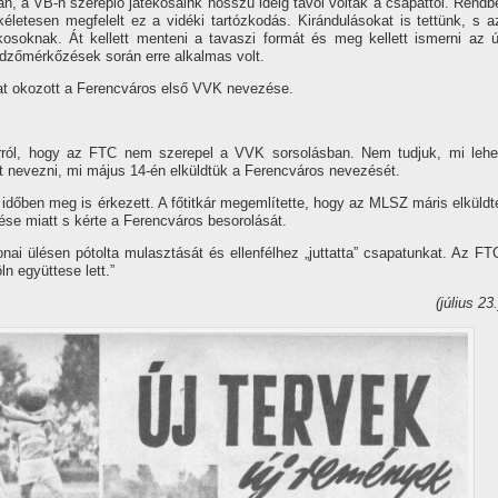
n, a VB-n szereplő játékosaink hosszú ideig távol voltak a csapattól. Rendb
kéletesen megfelelt ez a vidéki tartózkodás. Kirándulásokat is tettünk, s a
ékosoknak. Át kellett menteni a tavaszi formát és meg kellett ismerni az ú
 edzőmérkőzések során erre alkalmas volt.
at okozott a Ferencváros első VVK nevezése.
ról, hogy az FTC nem szerepel a VVK sorsolásban. Nem tudjuk, mi lehe
t nevezni, mi május 14-én elküldtük a Ferencváros nevezését.
dőben meg is érkezett. A főtitkár megemlí­tette, hogy az MLSZ máris elküldt
ése miatt s kérte a Ferencváros besorolását.
ai ülésen pótolta mulasztását és ellenfélhez „juttatta” csapatunkat. Az FT
n együttese lett.”
(július 23.