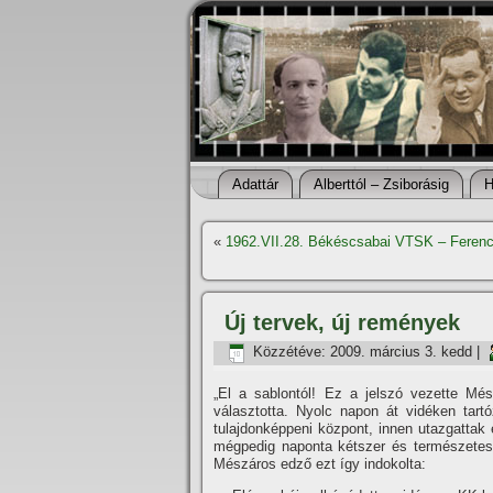
Adattár
Alberttól – Zsiborásig
H
«
1962.VII.28. Békéscsabai VTSK – Ferenc
Új tervek, új remények
Közzétéve:
2009. március 3. kedd
|
„El a sablontól! Ez a jelszó vezette Més
választotta.
Nyolc napon át vidéken tartó
tulajdonképpeni központ, innen utazgattak 
mégpedig naponta kétszer és természetesen
Mészáros edző ezt í­gy indokolta: