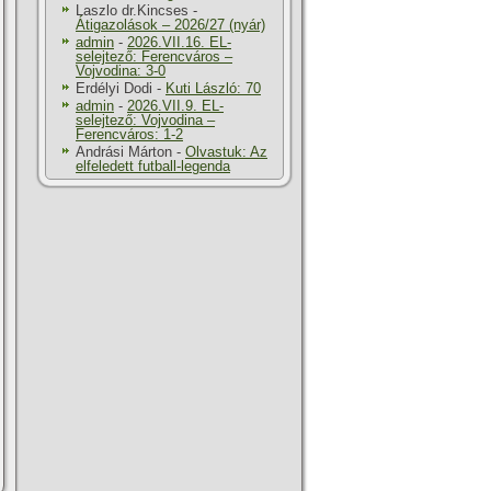
Laszlo dr.Kincses
-
Átigazolások – 2026/27 (nyár)
admin
-
2026.VII.16. EL-
selejtező: Ferencváros –
Vojvodina: 3-0
Erdélyi Dodi
-
Kuti László: 70
admin
-
2026.VII.9. EL-
selejtező: Vojvodina –
Ferencváros: 1-2
Andrási Márton
-
Olvastuk: Az
elfeledett futball-legenda