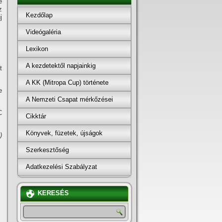
e
z
Kezdőlap
j
Videógaléria
Lexikon
A kezdetektől napjainkig
t
A KK (Mitropa Cup) története
e
A Nemzeti Csapat mérkőzései
C
Cikktár
Könyvek, füzetek, újságok
)
Szerkesztőség
Adatkezelési Szabályzat
KERESÉS