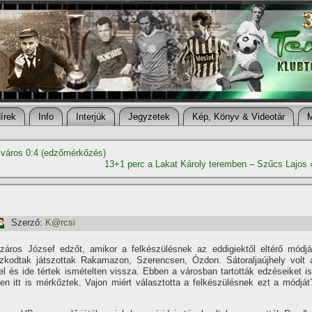
í­rek
Info
Interjúk
Jegyzetek
Kép, Könyv & Videotár
város 0:4 (edzőmérkőzés)
13+1 perc a Lakat Károly teremben – Szűcs Lajos
Szerző:
K@rcsi
záros József edzőt, amikor a felkészülésnek az eddigiektől eltérő módjá
zkodtak játszottak Rakamazon, Szerencsen, Ózdon. Sátoraljaújhely volt 
el és ide tértek ismételten vissza. Ebben a városban tartották edzéseiket is
 itt is mérkőztek. Vajon miért választotta a felkészülésnek ezt a módját