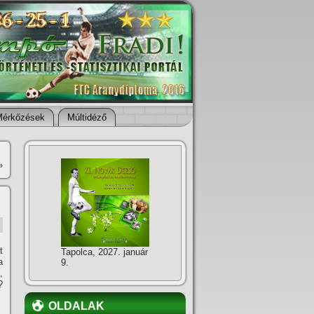
Mérkőzések
Múltidéző
»
t
Tapolca, 2027. január
a
9.
,
?
OLDALAK