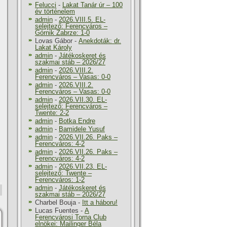
Felucci
-
Lakat Tanár úr – 100
év történelem
admin
-
2026.VIII.5. EL-
selejtező: Ferencváros –
Górnik Zabrze: 1-0
Lovas Gábor
-
Anekdoták: dr.
Lakat Károly
admin
-
Játékoskeret és
szakmai stáb – 2026/27
admin
-
2026.VIII.2.
Ferencváros – Vasas: 0-0
admin
-
2026.VIII.2.
Ferencváros – Vasas: 0-0
admin
-
2026.VII.30. EL-
selejtező: Ferencváros –
Twente: 2-2
admin
-
Botka Endre
admin
-
Bamidele Yusuf
admin
-
2026.VII.26. Paks –
Ferencváros: 4-2
admin
-
2026.VII.26. Paks –
Ferencváros: 4-2
admin
-
2026.VII.23. EL-
selejtező: Twente –
Ferencváros: 1-2
admin
-
Játékoskeret és
szakmai stáb – 2026/27
Charbel Bouja
-
Itt a háboru!
Lucas Fuentes
-
A
Ferencvárosi Torna Club
elnökei: Mailinger Béla