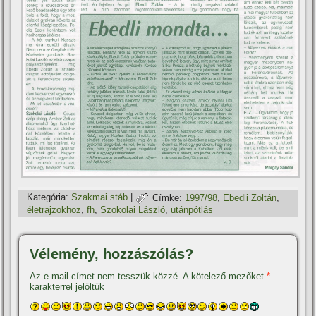
Kategória:
Szakmai stáb
|
Címke:
1997/98
,
Ebedli Zoltán
,
életrajzokhoz
,
fh
,
Szokolai László
,
utánpótlás
Vélemény, hozzászólás?
Az e-mail címet nem tesszük közzé.
A kötelező mezőket
*
karakterrel jelöltük