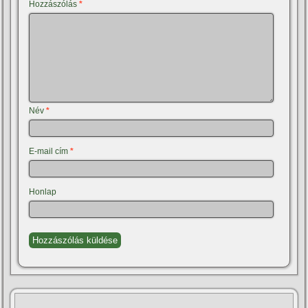
Hozzászólás
*
Név
*
E-mail cím
*
Honlap