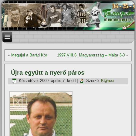
«
Megújul a Baráti Kör
1997.VIII.6. Magyarország – Málta 3-0
»
Újra együtt a nyerő páros
Közzétéve:
2009. április 7. kedd
|
Szerző:
K@rcsi