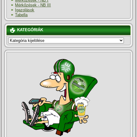
Mérkőzések - NB I
Mérkőzések - NB III
Igazolások
Tabella
KATEGÓRIÁK
KATEGÓRIÁK