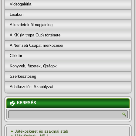
Videógaléria
Lexikon
A kezdetektől napjainkig
A KK (Mitropa Cup) története
A Nemzeti Csapat mérkőzései
Cikktár
Könyvek, füzetek, újságok
Szerkesztőség
Adatkezelési Szabályzat
KERESÉS
Játékoskeret és szakmai stáb