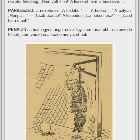
nézőtér feldohog: „Nem volt kinn!” A lesekről nem is beszélve. . .
PÁRBESZÉD:
a nézőtéren: „A tiedébe!” — „A tiedbe …” A pályán:
„Menj a …” — „Csak utánad!” A kispadon: „Ez neked lesz!” — „Kapd
be a sí­pot!”
PENALTY:
a tizenegyes angol neve. Így sem taszí­tóbb a szenvedő
félnek, sem vonzóbb a kezdeményezettnek.