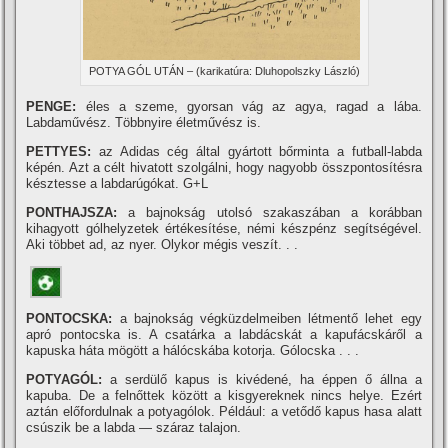
POTYA GÓL UTÁN – (karikatúra: Dluhopolszky László)
PENGE:
éles a szeme, gyorsan vág az agya, ragad a lába.
Labdaművész. Többnyire életművész is.
PETTYES:
az Adidas cég által gyártott bőrminta a futball-labda
képén. Azt a célt hivatott szolgálni, hogy nagyobb összpontosí­tésra
késztesse a labdarúgókat. G+L
PONTHAJSZA:
a bajnokság utolsó szakaszában a korábban
kihagyott gólhelyzetek értékesí­tése, némi készpénz segí­tségével.
Aki többet ad, az nyer. Olykor mégis veszí­t. . .
PONTOCSKA:
a bajnokság végküzdelmeiben létmentő lehet egy
apró pontocska is. A csatárka a labdácskát a kapufácskáről a
kapuska háta mögött a hálócskába kotorja. Gólocska . . .
POTYAGÓL:
a serdülő kapus is kivédené, ha éppen ő állna a
kapuba. De a felnőttek között a kisgyereknek nincs helye. Ezért
aztán előfordulnak a potyagólok. Például: a vetődő kapus hasa alatt
csúszik be a labda — száraz talajon.