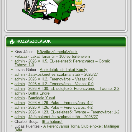
HOZZÁSZÓLÁSOK
Kiss János
-
Következő mérkőzések
Felucci
-
Lakat Tanár úr – 100 év történelem
admin
-
2026.VIII.5. EL-selejtező: Ferencváros – Górnik
Zabrze: 1-0
Lovas Gábor
-
Anekdoták: dr. Lakat Károly
admin
-
Játékoskeret és szakmai stáb – 2026/27
admin
-
2026.VIII.2. Ferencváros – Vasas: 0-0
admin
-
2026.VIII.2. Ferencváros – Vasas: 0-0
admin
-
2026.VII.30. EL-selejtező: Ferencváros – Twente: 2-2
admin
-
Botka Endre
admin
-
Bamidele Yusuf
admin
-
2026.VII.26. Paks – Ferencváros: 4-2
admin
-
2026.VII.26. Paks – Ferencváros: 4-2
admin
-
2026.VII.23. EL-selejtező: Twente – Ferencváros: 1-2
admin
-
Játékoskeret és szakmai stáb – 2026/27
Charbel Bouja
-
Itt a háboru!
Lucas Fuentes
-
A Ferencvárosi Torna Club elnökei: Mailinger
Béla