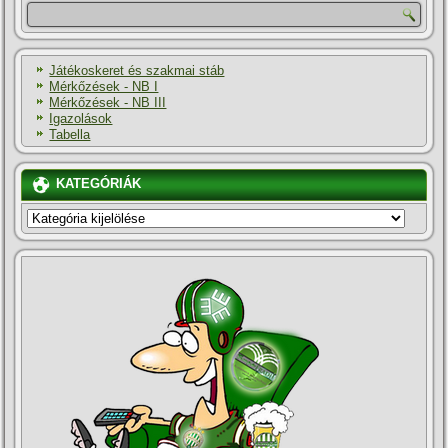
Játékoskeret és szakmai stáb
Mérkőzések - NB I
Mérkőzések - NB III
Igazolások
Tabella
KATEGÓRIÁK
KATEGÓRIÁK