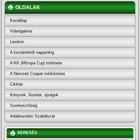
OLDALAK
Kezdőlap
Videógaléria
Lexikon
A kezdetektől napjainkig
A KK (Mitropa Cup) története
A Nemzeti Csapat mérkőzései
Cikktár
Könyvek, füzetek, újságok
Szerkesztőség
Adatkezelési Szabályzat
KERESÉS