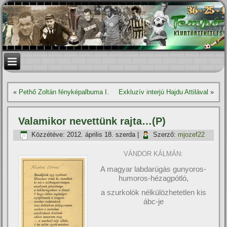
«
Pethő Zoltán fényképalbuma I.
Exkluzí­v interjú Hajdu Attilával
»
Valamikor nevettünk rajta…(P)
Közzétéve:
2012. április 18. szerda
|
Szerző:
mjozef22
VÁNDOR KÁLMÁN:
A magyar labdarúgás gunyoros-
humoros-hézagpótló,
a szurkolók nélkülözhetetlen kis
ábc-je