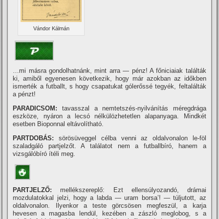
Vándor Kálmán
…mi másra gondolhatnánk, mint arra — pénz! A főniciaiak találták
ki, amiből egyenesen következik, hogy már azokban az időkben
ismerték a futballt, s hogy csapatukat gólerőssé tegyék, feltalálták
a pénzt!
PARADICSOM:
tavasszal a nemtetszés-nyilvání­tás méregdrága
eszköze, nyáron a lecsó nélkülözhetetlen alapanyaga. Mindkét
esetben Bioponnal eltávolí­tható.
PARTDOBÁS:
sörösüveggel célba venni az oldalvonalon le-föl
szaladgáló partjelzőt. A találatot nem a futballbí­ró, hanem a
vizsgálóbí­ró í­téli meg.
PARTJELZŐ:
mellékszereplő: Ezt ellensúlyozandó, drámai
mozdulatokkal jelzi, hogy a labda — uram borsa’! — túljutott, az
oldalvonalon. Ilyenkor a teste görcsösen megfeszül, a karja
hevesen a magasba lendül, kezében a zászló meglobog, s a