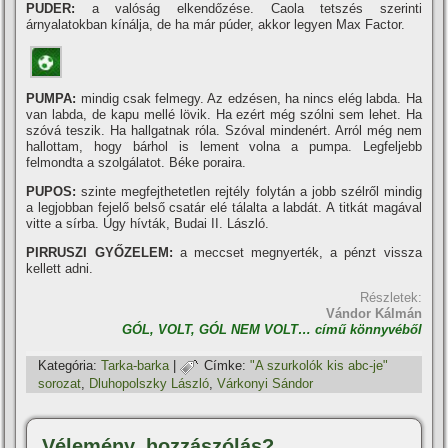
PUDER:
a valóság elkendőzése. Caola tetszés szerinti
árnyalatokban kí­nálja, de ha már púder, akkor legyen Max Factor.
PUMPA:
mindig csak felmegy. Az edzésen, ha nincs elég labda. Ha
van labda, de kapu mellé lövik. Ha ezért még szólni sem lehet. Ha
szóvá teszik. Ha hallgatnak róla. Szóval mindenért. Arról még nem
hallottam, hogy bárhol is lement volna a pumpa. Legfeljebb
felmondta a szolgálatot. Béke poraira.
PUPOS:
szinte megfejthetetlen rejtély folytán a jobb szélről mindig
a legjobban fejelő belső csatár elé tálalta a labdát. A titkát magával
vitte a sí­rba. Úgy hí­vták, Budai II. László.
PIRRUSZI GYŐZELEM:
a meccset megnyerték, a pénzt vissza
kellett adni.
Részletek:
Vándor Kálmán
GÓL, VOLT, GÓL NEM VOLT… cí­mű könnyvéből
Kategória:
Tarka-barka
|
Címke:
"A szurkolók kis abc-je"
sorozat
,
Dluhopolszky László
,
Várkonyi Sándor
Vélemény, hozzászólás?