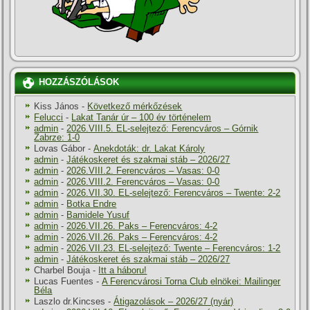
HOZZÁSZÓLÁSOK
Kiss János
-
Következő mérkőzések
Felucci
-
Lakat Tanár úr – 100 év történelem
admin
-
2026.VIII.5. EL-selejtező: Ferencváros – Górnik
Zabrze: 1-0
Lovas Gábor
-
Anekdoták: dr. Lakat Károly
admin
-
Játékoskeret és szakmai stáb – 2026/27
admin
-
2026.VIII.2. Ferencváros – Vasas: 0-0
admin
-
2026.VIII.2. Ferencváros – Vasas: 0-0
admin
-
2026.VII.30. EL-selejtező: Ferencváros – Twente: 2-2
admin
-
Botka Endre
admin
-
Bamidele Yusuf
admin
-
2026.VII.26. Paks – Ferencváros: 4-2
admin
-
2026.VII.26. Paks – Ferencváros: 4-2
admin
-
2026.VII.23. EL-selejtező: Twente – Ferencváros: 1-2
admin
-
Játékoskeret és szakmai stáb – 2026/27
Charbel Bouja
-
Itt a háboru!
Lucas Fuentes
-
A Ferencvárosi Torna Club elnökei: Mailinger
Béla
Laszlo dr.Kincses
-
Átigazolások – 2026/27 (nyár)