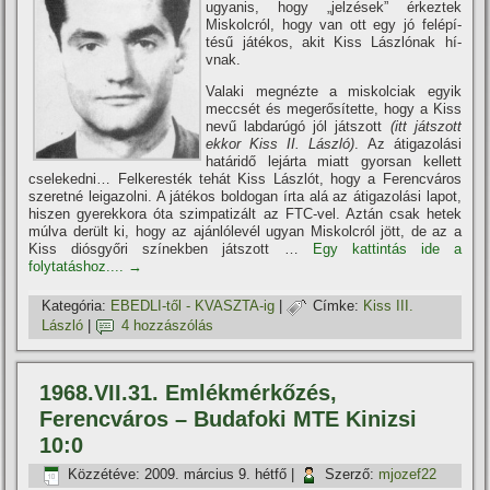
ugyanis, hogy „jelzések” érkeztek
Miskolcról, hogy van ott egy jó felépí­
tésű játékos, akit Kiss Lászlónak hí­
vnak.
Valaki megnézte a miskolciak egyik
meccsét és megerősí­tette, hogy a Kiss
nevű labdarúgó jól játszott
(itt játszott
ekkor Kiss II. László)
. Az átigazolási
határidő lejárta miatt gyorsan kellett
cselekedni… Felkeresték tehát Kiss Lászlót, hogy a Ferencváros
szeretné leigazolni. A játékos boldogan í­rta alá az átigazolási lapot,
hiszen gyerekkora óta szimpatizált az FTC-vel. Aztán csak hetek
múlva derült ki, hogy az ajánlólevél ugyan Miskolcról jött, de az a
Kiss diósgyőri szí­nekben játszott …
Egy kattintás ide a
folytatáshoz....
→
Kategória:
EBEDLI-től - KVASZTA-ig
|
Címke:
Kiss III.
László
|
4 hozzászólás
1968.VII.31. Emlékmérkőzés,
Ferencváros – Budafoki MTE Kinizsi
10:0
Közzétéve:
2009. március 9. hétfő
|
Szerző:
mjozef22