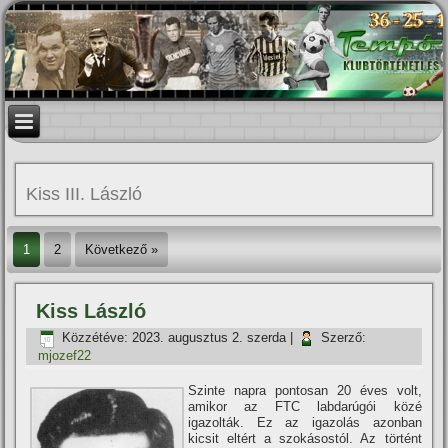
Kiss III. László
1
2
Következő »
Kiss László
Közzétéve:
2023. augusztus 2. szerda
|
Szerző:
mjozef22
Szinte napra pontosan 20 éves volt,
amikor az FTC labdarúgói közé
igazolták. Ez az igazolás azonban
kicsit eltért a szokásostól. Az történt