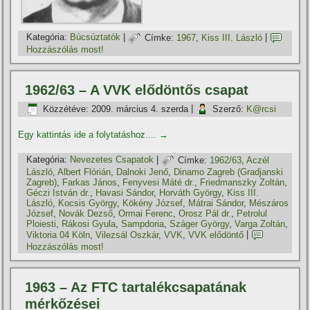
Kategória:
Búcsúztatók
|
Címke:
1967
,
Kiss III. László
|
Hozzászólás most!
1962/63 – A VVK elődöntős csapat
Közzétéve:
2009. március 4. szerda
|
Szerző:
K@rcsi
Egy kattintás ide a folytatáshoz....
→
Kategória:
Nevezetes Csapatok
|
Címke:
1962/63
,
Aczél
László
,
Albert Flórián
,
Dalnoki Jenő
,
Dinamo Zagreb (Gradjanski
Zagreb)
,
Farkas János
,
Fenyvesi Máté dr.
,
Friedmanszky Zoltán
,
Géczi István dr.
,
Havasi Sándor
,
Horváth György
,
Kiss III.
László
,
Kocsis György
,
Kökény József
,
Mátrai Sándor
,
Mészáros
József
,
Novák Dezső
,
Ormai Ferenc
,
Orosz Pál dr.
,
Petrolul
Ploiesti
,
Rákosi Gyula
,
Sampdoria
,
Száger György
,
Varga Zoltán
,
Viktoria 04 Köln
,
Vilezsál Oszkár
,
VVK
,
VVK elődöntő
|
Hozzászólás most!
1963 – Az FTC tartalékcsapatának
mérkőzései