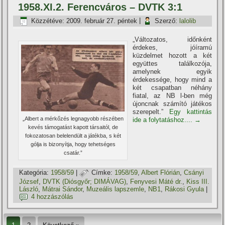
1958.XI.2. Ferencváros – DVTK 3:1
Közzétéve:
2009. február 27. péntek
|
Szerző:
lalolib
„Változatos, időnként
érdekes, jóí­ramú
küzdelmet hozott a két
együttes találkozója,
amelynek egyik
érdekessége, hogy mind a
két csapatban néhány
fiatal, az NB l-ben még
újoncnak számí­tó játékos
szerepelt.”
Egy kattintás
„Albert a mérkőzés legnagyobb részében
ide a folytatáshoz....
→
kevés támogatást kapott társaitól, de
fokozatosan belelendült a játékba, s két
gólja is bizonyí­tja, hogy tehetséges
csatár.”
Kategória:
1958/59
|
Címke:
1958/59
,
Albert Flórián
,
Csányi
József
,
DVTK (Diósgyőr; DIMÁVAG)
,
Fenyvesi Máté dr.
,
Kiss III.
László
,
Mátrai Sándor
,
Muzeális lapszemle
,
NB1
,
Rákosi Gyula
|
4 hozzászólás