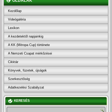
OLDALAK
Kezdőlap
Videógaléria
Lexikon
A kezdetektől napjainkig
A KK (Mitropa Cup) története
A Nemzeti Csapat mérkőzései
Cikktár
Könyvek, füzetek, újságok
Szerkesztőség
Adatkezelési Szabályzat
KERESÉS