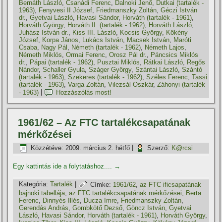
Bernáth László
,
Csanádi Ferenc
,
Dalnoki Jenő
,
Dutkai (tartalék -
1963)
,
Fenyvesi II József
,
Friedmanszky Zoltán
,
Géczi István
dr.
,
Gyetvai László
,
Havasi Sándor
,
Horváth (tartalék - 1961)
,
Horváth György
,
Horváth II. (tartalék - 1962)
,
Horváth László
,
Juhász István dr.
,
Kiss III. László
,
Kocsis György
,
Kökény
József
,
Korpa János
,
Lukács István
,
Macsek István
,
Maróti
Csaba
,
Nagy Pál
,
Németh (tartalék - 1962)
,
Németh Lajos
,
Németh Miklós
,
Ormai Ferenc
,
Orosz Pál dr.
,
Páncsics Miklós
dr.
,
Pápai (tartalék - 1962)
,
Pusztai Miklós
,
Rátkai László
,
Regős
Nándor
,
Schaller Gyula
,
Száger György
,
Szántai László
,
Szántó
(tartalék - 1963)
,
Szekeres (tartalék - 1962)
,
Széles Ferenc
,
Tassi
(tartalék - 1963)
,
Varga Zoltán
,
Vilezsál Oszkár
,
Záhonyi (tartalék
- 1963)
|
Hozzászólás most!
1961/62 – Az FTC tartalékcsapatának
mérkőzései
Közzétéve:
2009. március 2. hétfő
|
Szerző:
K@rcsi
Egy kattintás ide a folytatáshoz....
→
Kategória:
Tartalék
|
Címke:
1961/62
,
az FTC ificsapatának
bajnoki tabellája
,
az FTC tartalékcsapatának mérkőzései
,
Berta
Ferenc
,
Dinnyés Illés
,
Ducza Imre
,
Friedmanszky Zoltán
,
Gerendás András
,
Gombkötő Dezső
,
Göncz István
,
Gyetvai
László
,
Havasi Sándor
,
Horváth (tartalék - 1961)
,
Horváth György
,