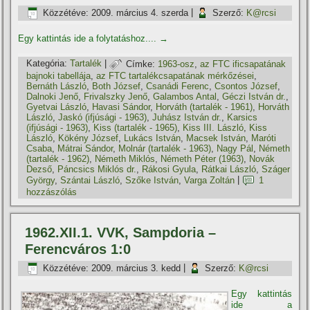
Közzétéve:
2009. március 4. szerda
|
Szerző:
K@rcsi
Egy kattintás ide a folytatáshoz....
→
Kategória:
Tartalék
|
Címke:
1963-osz
,
az FTC ificsapatának
bajnoki tabellája
,
az FTC tartalékcsapatának mérkőzései
,
Bernáth László
,
Both József
,
Csanádi Ferenc
,
Csontos József
,
Dalnoki Jenő
,
Frivalszky Jenő
,
Galambos Antal
,
Géczi István dr.
,
Gyetvai László
,
Havasi Sándor
,
Horváth (tartalék - 1961)
,
Horváth
László
,
Jaskó (ifjúsági - 1963)
,
Juhász István dr.
,
Karsics
(ifjúsági - 1963)
,
Kiss (tartalék - 1965)
,
Kiss III. László
,
Kiss
László
,
Kökény József
,
Lukács István
,
Macsek István
,
Maróti
Csaba
,
Mátrai Sándor
,
Molnár (tartalék - 1963)
,
Nagy Pál
,
Németh
(tartalék - 1962)
,
Németh Miklós
,
Németh Péter (1963)
,
Novák
Dezső
,
Páncsics Miklós dr.
,
Rákosi Gyula
,
Rátkai László
,
Száger
György
,
Szántai László
,
Szőke István
,
Varga Zoltán
|
1
hozzászólás
1962.XII.1. VVK, Sampdoria –
Ferencváros 1:0
Közzétéve:
2009. március 3. kedd
|
Szerző:
K@rcsi
Egy kattintás
ide a