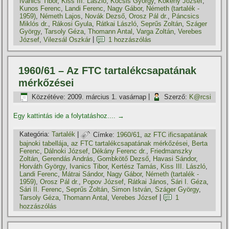
Ivanics Tibor
,
Kiss III. László
,
Kocsis György
,
Kökény József
,
Kunos Ferenc
,
Landi Ferenc
,
Nagy Gábor
,
Németh (tartalék -
1959)
,
Németh Lajos
,
Novák Dezső
,
Orosz Pál dr.
,
Páncsics
Miklós dr.
,
Rákosi Gyula
,
Rátkai László
,
Seprűs Zoltán
,
Száger
György
,
Tarsoly Géza
,
Thomann Antal
,
Varga Zoltán
,
Verebes
József
,
Vilezsál Oszkár
|
1 hozzászólás
1960/61 – Az FTC tartalékcsapatának
mérkőzései
Közzétéve:
2009. március 1. vasárnap
|
Szerző:
K@rcsi
Egy kattintás ide a folytatáshoz....
→
Kategória:
Tartalék
|
Címke:
1960/61
,
az FTC ificsapatának
bajnoki tabellája
,
az FTC tartalékcsapatának mérkőzései
,
Berta
Ferenc
,
Dálnoki József
,
Dékány Ferenc dr.
,
Friedmanszky
Zoltán
,
Gerendás András
,
Gombkötő Dezső
,
Havasi Sándor
,
Horváth György
,
Ivanics Tibor
,
Kertész Tamás
,
Kiss III. László
,
Landi Ferenc
,
Mátrai Sándor
,
Nagy Gábor
,
Németh (tartalék -
1959)
,
Orosz Pál dr.
,
Popov József
,
Rátkai János
,
Sári I. Géza
,
Sári II. Ferenc
,
Seprűs Zoltán
,
Simon István
,
Száger György
,
Tarsoly Géza
,
Thomann Antal
,
Verebes József
|
1
hozzászólás