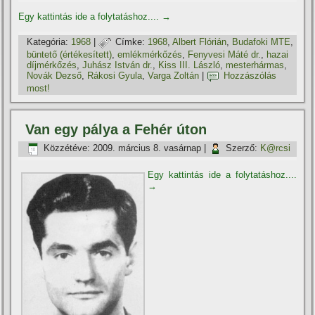
Egy kattintás ide a folytatáshoz....
→
Kategória:
1968
|
Címke:
1968
,
Albert Flórián
,
Budafoki MTE
,
büntető (értékesí­tett)
,
emlékmérkőzés
,
Fenyvesi Máté dr.
,
hazai
dí­jmérkőzés
,
Juhász István dr.
,
Kiss III. László
,
mesterhármas
,
Novák Dezső
,
Rákosi Gyula
,
Varga Zoltán
|
Hozzászólás
most!
Van egy pálya a Fehér úton
Közzétéve:
2009. március 8. vasárnap
|
Szerző:
K@rcsi
Egy kattintás ide a folytatáshoz....
→