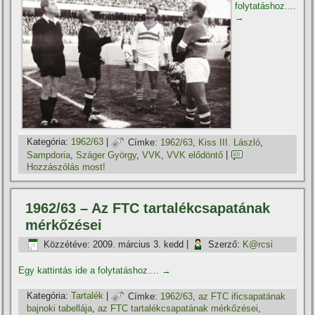
folytatáshoz....
→
Kategória:
1962/63
|
Címke:
1962/63
,
Kiss III. László
,
Sampdoria
,
Száger György
,
VVK
,
VVK elődöntő
|
Hozzászólás most!
1962/63 – Az FTC tartalékcsapatának
mérkőzései
Közzétéve:
2009. március 3. kedd
|
Szerző:
K@rcsi
Egy kattintás ide a folytatáshoz....
→
Kategória:
Tartalék
|
Címke:
1962/63
,
az FTC ificsapatának
bajnoki tabellája
,
az FTC tartalékcsapatának mérkőzései
,