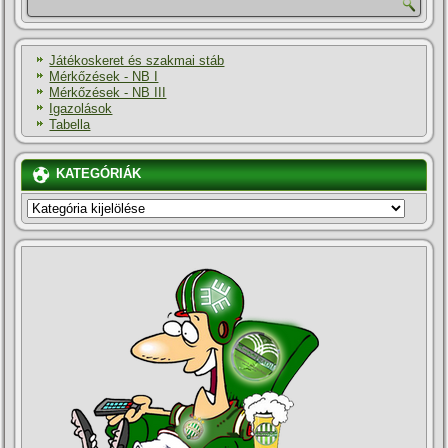
Játékoskeret és szakmai stáb
Mérkőzések - NB I
Mérkőzések - NB III
Igazolások
Tabella
KATEGÓRIÁK
KATEGÓRIÁK