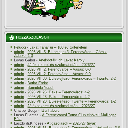
HOZZÁSZÓLÁSOK
Felucci
-
Lakat Tanár úr – 100 év történelem
admin
-
2026.VIII.5. EL-selejtező: Ferencváros – Górnik
Zabrze: 1-0
Lovas Gábor
-
Anekdoták: dr. Lakat Károly
admin
-
Játékoskeret és szakmai stáb – 2026/27
admin
-
2026.VIII.2. Ferencváros – Vasas: 0-0
admin
-
2026.VIII.2. Ferencváros – Vasas: 0-0
admin
-
2026.VII.30. EL-selejtező: Ferencváros – Twente: 2-2
admin
-
Botka Endre
admin
-
Bamidele Yusuf
admin
-
2026.VII.26. Paks – Ferencváros: 4-2
admin
-
2026.VII.26. Paks – Ferencváros: 4-2
admin
-
2026.VII.23. EL-selejtező: Twente – Ferencváros: 1-2
admin
-
Játékoskeret és szakmai stáb – 2026/27
Charbel Bouja
-
Itt a háboru!
Lucas Fuentes
-
A Ferencvárosi Torna Club elnökei: Mailinger
Béla
Laszlo dr.Kincses
-
Átigazolások – 2026/27 (nyár)
admin
-
2026.VII.16. EL-selejtező: Ferencváros – Vojvodina: 3-0