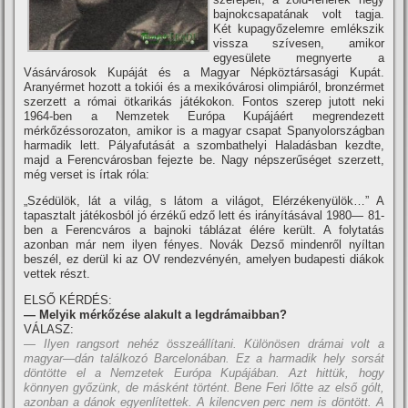
bajnokcsapatának volt tagja.
Két kupagyőzelemre emlékszik
vissza szí­vesen, amikor
egyesülete megnyerte a
Vásárvárosok Kupáját és a Magyar Népköztársasági Kupát.
Aranyérmet hozott a tokiói és a mexikóvárosi olimpiáról, bronzérmet
szerzett a római ötkarikás játékokon. Fontos szerep jutott neki
1964-ben a Nemzetek Európa Kupájáért megrendezett
mérkőzéssorozaton, amikor is a magyar csapat Spanyolországban
harmadik lett. Pályafutását a szombathelyi Haladásban kezdte,
majd a Ferencvárosban fejezte be. Nagy népszerűséget szerzett,
még verset is í­rtak róla:
„Szédülök, lát a világ, s látom a világot, Elérzékenyülök…” A
tapasztalt játékosból jó érzékű edző lett és irányí­tásával 1980— 81-
ben a Ferencváros a bajnoki táblázat élére került. A folytatás
azonban már nem ilyen fényes. Novák Dezső mindenről nyí­ltan
beszél, ez derül ki az OV rendezvényén, amelyen budapesti diákok
vettek részt.
ELSŐ KÉRDÉS:
— Melyik mérkőzése alakult a legdrámaibban?
VÁLASZ:
— Ilyen rangsort nehéz összeállí­tani. Különösen drámai volt a
magyar—dán találkozó Barcelonában. Ez a harmadik hely sorsát
döntötte el a Nemzetek Európa Kupájában. Azt hittük, hogy
könnyen győzünk, de másként történt. Bene Feri lőtte az első gólt,
azonban a dánok egyenlí­tettek. A kilencven perc nem is döntött. A