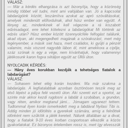
VÁLASZ:
— Már a kérdés elhangzása is azt bizonyí­tja, hogy a közönség
mindig többet vél tudni, mint ami valójában van. Jó a kapcsolat
labdarúgóink között, leszámí­tva azokat az apró szóváltásokat,
amelyek mindenütt előfordulnak, ahol húsz ember van együtt. A
lényeg az, mindenkinek el kell végeznie a rá kiszabott
edzésadagot, erre lehet kötelezni a labdarúgókat Mi történik az
edzés után? Húsz ember között tizennyolcféle felfogást találunk,
akad olyan, aki megengedheti magának a szórakozást, mert még
legényember, a másik siet haza, mert családos, ki gyűjti a pénzét
valamire, más viszont nagyobb lábon él, mint amekkora a cipője,
száz szónak is egy a vége, nem kí­vánhatjuk, hogy valamennyi
játékosunk karon fogva sétáljon együtt az Üllői úton.
NYOLCADIK KÉRDÉS:
— Hány éves korukban kezdjék a tehetséges fiatalok a
labdarúgást?
VÁLASZ:
— Sohasem lehet elég korán kezdeni. Ma már szakma a
labdarúgás. A legfiatalabbak azonban ösztönösen teszik meg az
első lépést a pálya felé vezető úton. Aki szereti ezt a sportot, az
szinte már akkor kezdi rugdosni a labdát á szobában, a grundon,
vagy réten, amikor megtanul járni… Jómagam ugyanezt tettem.
Tudtommal ilyen korán ismerkedett meg a labdával Nyilasi Tibi is.
Addig minden jó időtöltés a gyerekek számára, amí­g a felnőttek
időnként nem szűkí­tik a játék kereteit. Nálunk általában az a divat,
hogy a fiatalok 9-10 éves korban csoportosan elkezdik a közös
gyakorlatokat. Ez bizonyos értelemben rossz is, mert í­gy elvesszük