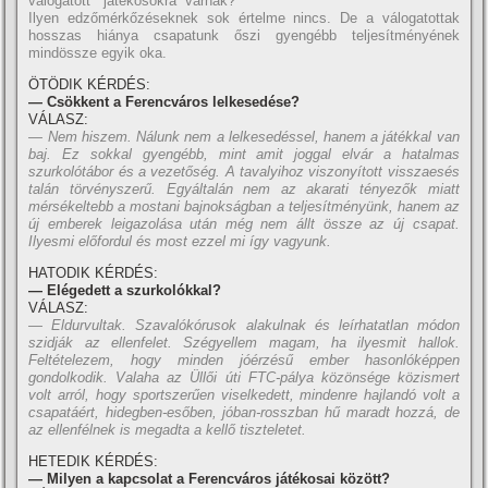
válogatott játékosokra várnak?
Ilyen edzőmérkőzéseknek sok értelme nincs. De a válogatottak
hosszas hiánya csapatunk őszi gyengébb teljesí­tményének
mindössze egyik oka.
ÖTÖDIK KÉRDÉS:
— Csökkent a Ferencváros lelkesedése?
VÁLASZ:
— Nem hiszem. Nálunk nem a lelkesedéssel, hanem a játékkal van
baj. Ez sokkal gyengébb, mint amit joggal elvár a hatalmas
szurkolótábor és a vezetőség. A tavalyihoz viszonyí­tott visszaesés
talán törvényszerű. Egyáltalán nem az akarati tényezők miatt
mérsékeltebb a mostani bajnokságban a teljesí­tményünk, hanem az
új emberek leigazolása után még nem állt össze az új csapat.
Ilyesmi előfordul és most ezzel mi í­gy vagyunk.
HATODIK KÉRDÉS:
— Elégedett a szurkolókkal?
VÁLASZ:
— Eldurvultak. Szavalókórusok alakulnak és leí­rhatatlan módon
szidják az ellenfelet. Szégyellem magam, ha ilyesmit hallok.
Feltételezem, hogy minden jóérzésű ember hasonlóképpen
gondolkodik. Valaha az Üllői úti FTC-pálya közönsége közismert
volt arról, hogy sportszerűen viselkedett, mindenre hajlandó volt a
csapatáért, hidegben-esőben, jóban-rosszban hű maradt hozzá, de
az ellenfélnek is megadta a kellő tiszteletet.
HETEDIK KÉRDÉS:
— Milyen a kapcsolat a Ferencváros játékosai között?