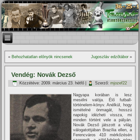
«
Behozhatatlan előnyök nincsenek
Jugoszláv edzőtábor
»
Vendég: Novák Dezső
Közzétéve:
2009. március 23. hétfő
|
Szerző:
mjozef22
Nagyapa korában is lesz
mesélni valója. Élő futball-
történelem-könyv. Anélkül, hogy
ismételné önmagát, hosszú
napokig idézheti vissza, mi
minden történt vele a pályán.
Novák Dezső játszott a világ
válogatottjában Brazí­lia ellen, a
Ferencváros 410 mérkőzésén
szerepelt, a zöld-fehérek négy