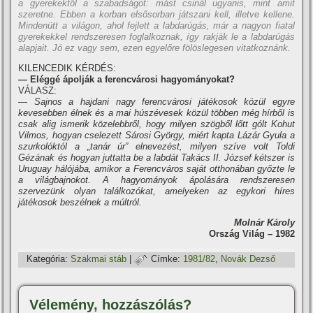
a gyerekektől a szabadságot: mást csinál ugyanis, mint amit
szeretne. Ebben a korban elsősorban játszani kell, illetve kellene.
Mindenütt a világon, ahol fejlett a labdarúgás, már a nagyon fiatal
gyerekekkel rendszeresen foglalkoznak, í­gy rakják le a labdarúgás
alapjait. Jó ez vagy sem, ezen egyelőre fölöslegesen vitatkoznánk.
KILENCEDIK KÉRDÉS:
— Eléggé ápolják a ferencvárosi hagyományokat?
VÁLASZ:
— Sajnos a hajdani nagy ferencvárosi játékosok közül egyre
kevesebben élnek és a mai húszévesek közül többen még hí­rből is
csak alig ismerik közelebbről, hogy milyen szögből lőtt gólt Kohut
Vilmos, hogyan cselezett Sárosi György, miért kapta Lázár Gyula a
szurkolóktól a „tanár úr” elnevezést, milyen szí­ve volt Toldi
Gézának és hogyan juttatta be a labdát Takács II. József kétszer is
Uruguay hálójába, amikor a Ferencváros saját otthonában győzte le
a világbajnokot. A hagyományok ápolására rendszeresen
szervezünk olyan találkozókat, amelyeken az egykori hí­res
játékosok beszélnek a múltról.
Molnár Károly
Ország Világ – 1982
Kategória:
Szakmai stáb
|
Címke:
1981/82
,
Novák Dezső
Vélemény, hozzászólás?