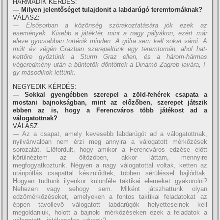
HARMADIK KÉRDÉS:
— Milyen jelentőséget tulajdonit a labdarúgó teremtornáknak?
VÁLASZ:
— Elsősorban a közönség szórakoztatására jók ezek az
események. Kisebb a játéktér, mint a nagy pályákon, ezért már
eleve gyorsabban történik minden. A gólra sem kell sokat várni. A
múlt év végén Grazban szerepeltünk egy teremtornán, ahol hat-
kettőre győztünk a Sturm Graz ellen, és a három-hármas
végeredmény után a büntetők döntöttek a Dinamó Zagreb javára, í­
gy másodikok lettünk.
NEGYEDIK KÉRDÉS:
— Sokkal gyengébben szerepel a zöld-fehérek csapata a
mostani bajnokságban, mint az előzőben, szerepet játszik
ebben az is, hogy a Ferencváros több játékost ad a
válogatottnak?
VÁLASZ:
— Az a csapat, amely kevesebb labdarúgót ad a válogatottnak,
nyilvánvalóan nem érzi meg annyira a válogatott mérkőzések
sorozatát. Előfordult, hogy amikor a Ferencváros edzése előtt
körülnéztem az öltözőben, akkor láttam, mennyire
megfogyatkoztunk. Négyen a nagy válogatottal voltak, ketten az
utánpótlás csapattal készülődtek, többen sérüléssel bajlódtak.
Hogyan tudtunk ilyenkor különféle taktikai elemeket gyakorolni?
Nehezen vagy sehogy sem. Miként játszhattunk olyan
edzőmérkőzéseket, amelyeken a fontos taktikai feladatokat az
éppen távollevő válogatott labdarúgók helyetteseinek kell
megoldaniuk, holott a bajnoki mérkőzéseken ezek a feladatok a