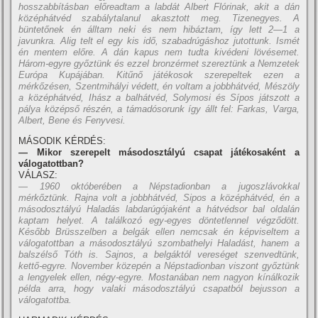
hosszabbí­tásban előreadtam a labdát Albert Flórinak, akit a dán
középhátvéd szabálytalanul akasztott meg. Tizenegyes. A
büntetőnek én álltam neki és nem hibáztam, í­gy lett 2—1 a
javunkra. Alig telt el egy kis idő, szabadrúgáshoz jutottunk. Ismét
én mentem előre. A dán kapus nem tudta kivédeni lövésemet.
Három-egyre győztünk és ezzel bronzérmet szereztünk a Nemzetek
Európa Kupájában. Kitűnő játékosok szerepeltek ezen a
mérkőzésen, Szentmihályi védett, én voltam a jobbhátvéd, Mészöly
a középhátvéd, Ihász a balhátvéd, Solymosi és Sí­pos játszott a
pálya középső részén, a támadósorunk í­gy állt fel: Farkas, Varga,
Albert, Bene és Fenyvesi.
MÁSODIK KÉRDÉS:
— Mikor szerepelt másodosztályú csapat játékosaként a
válogatottban?
VÁLASZ:
— 1960 októberében a Népstadionban a jugoszlávokkal
mérkőztünk. Rajna volt a jobbhátvéd, Sipos a középhátvéd, én a
másodosztályú Haladás labdarúgójaként a hátvédsor bal oldalán
kaptam helyet. A találkozó egy-egyes döntetlennel végződött.
Később Brüsszelben a belgák ellen nemcsak én képviseltem a
válogatottban a másodosztályú szombathelyi Haladást, hanem a
balszélső Tóth is. Sajnos, a belgáktól vereséget szenvedtünk,
kettő-egyre. November közepén a Népstadionban viszont győztünk
a lengyelek ellen, négy-egyre. Mostanában nem nagyon kí­nálkozik
példa arra, hogy valaki másodosztályú csapatból bejusson a
válogatottba.