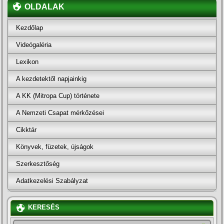
OLDALAK
Kezdőlap
Videógaléria
Lexikon
A kezdetektől napjainkig
A KK (Mitropa Cup) története
A Nemzeti Csapat mérkőzései
Cikktár
Könyvek, füzetek, újságok
Szerkesztőség
Adatkezelési Szabályzat
KERESÉS