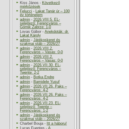
Kiss János
-
Következő
mérkőzések
Felucci
-
Lakat Tanár úr – 100
év történelem
admin
-
2026.VIII.5. EL-
selejtező: Ferencváros –
Górnik Zabrze: 1-0
Lovas Gábor
-
Anekdoták: dr.
Lakat Károly
admin
-
Játékoskeret és
szakmai stáb – 2026/27
admin
-
2026.VIII.2.
Ferencváros – Vasas: 0-0
admin
-
2026.VIII.2.
Ferencváros – Vasas: 0-0
admin
-
2026.VII.30. EL-
selejtező: Ferencváros –
Twente: 2-2
admin
-
Botka Endre
admin
-
Bamidele Yusuf
admin
-
2026.VII.26. Paks –
Ferencváros: 4-2
admin
-
2026.VII.26. Paks –
Ferencváros: 4-2
admin
-
2026.VII.23. EL-
selejtező: Twente –
Ferencváros: 1-2
admin
-
Játékoskeret és
szakmai stáb – 2026/27
Charbel Bouja
-
Itt a háboru!
Lucas Fuentes
-
A