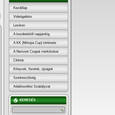
Kezdőlap
Videógaléria
Lexikon
A kezdetektől napjainkig
A KK (Mitropa Cup) története
A Nemzeti Csapat mérkőzései
Cikktár
Könyvek, füzetek, újságok
Szerkesztőség
Adatkezelési Szabályzat
KERESÉS