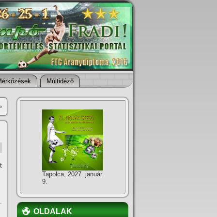
Mérkőzések
Múltidéző
»
t
Tapolca, 2027. január
9.
.
OLDALAK