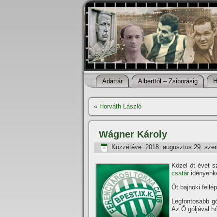
Adattár
Alberttól – Zsiborásig
H
«
Horváth László
Wágner Károly
Közzétéve:
2018. augusztus 29. sze
Közel öt évet sz
csatár
idényenké
Öt bajnoki fellé
Legfontosabb gó
Az Ő góljával h