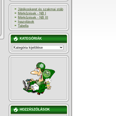
Játékoskeret és szakmai stáb
Mérkőzések - NB I
Mérkőzések - NB III
Igazolások
Tabella
KATEGÓRIÁK
KATEGÓRIÁK
HOZZÁSZÓLÁSOK