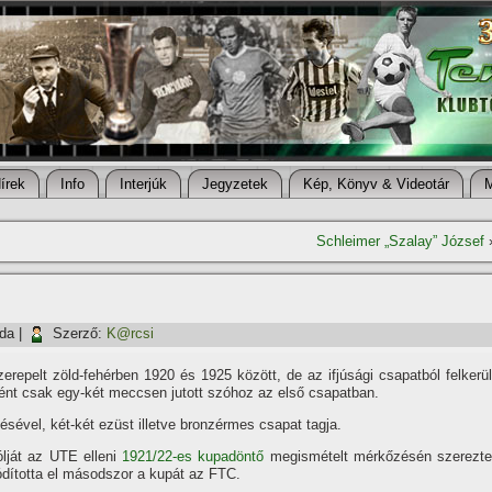
í­rek
Info
Interjúk
Jegyzetek
Kép, Könyv & Videotár
Schleimer „Szalay” József
rda
|
Szerző:
K@rcsi
erepelt zöld-fehérben 1920 és 1925 között, de az ifjúsági csapatból felkerül
nt csak egy-két meccsen jutott szóhoz az első csapatban.
pésével, két-két ezüst illetve bronzérmes csapat tagja.
lját az UTE elleni
1921/22-es kupadöntő
megismételt mérkőzésén szerezte
ódí­totta el másodszor a kupát az FTC.