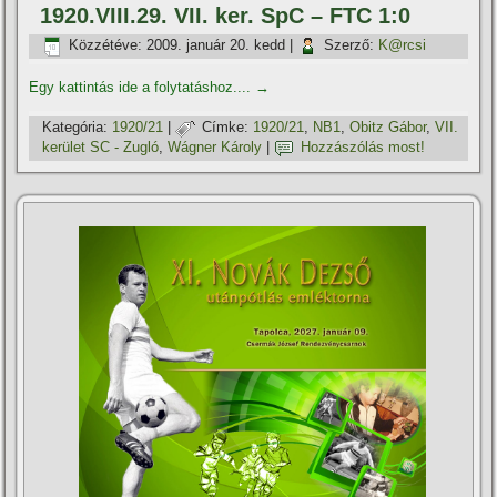
1920.VIII.29. VII. ker. SpC – FTC 1:0
Közzétéve:
2009. január 20. kedd
|
Szerző:
K@rcsi
Egy kattintás ide a folytatáshoz....
→
Kategória:
1920/21
|
Címke:
1920/21
,
NB1
,
Obitz Gábor
,
VII.
kerület SC - Zugló
,
Wágner Károly
|
Hozzászólás most!