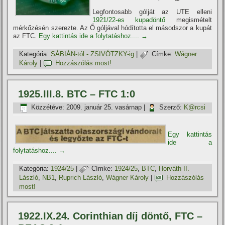
Legfontosabb gólját az UTE elleni
1921/22-es kupadöntő
megismételt
mérkőzésén szerezte. Az Ő góljával hódí­totta el másodszor a kupát
az FTC.
Egy kattintás ide a folytatáshoz....
→
Kategória:
SÁBIÁN-tól - ZSIVÓTZKY-ig
|
Címke:
Wágner
Károly
|
Hozzászólás most!
1925.III.8. BTC – FTC 1:0
Közzétéve:
2009. január 25. vasárnap
|
Szerző:
K@rcsi
Egy kattintás
ide a
folytatáshoz....
→
Kategória:
1924/25
|
Címke:
1924/25
,
BTC
,
Horváth II.
László
,
NB1
,
Ruprich László
,
Wágner Károly
|
Hozzászólás
most!
1922.IX.24. Corinthian dí­j döntő, FTC –