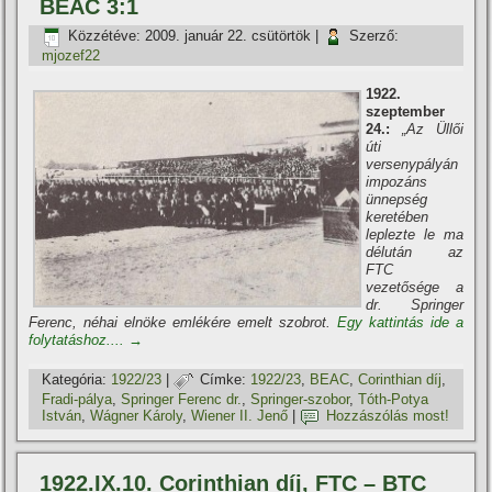
BEAC 3:1
Közzétéve:
2009. január 22. csütörtök
|
Szerző:
mjozef22
1922.
szeptember
24.:
„Az Üllői
úti
versenypályán
impozáns
ünnepség
keretében
leplezte le ma
délután az
FTC
vezetősége a
dr. Springer
Ferenc, néhai elnöke emlékére emelt szobrot.
Egy kattintás ide a
folytatáshoz....
→
Kategória:
1922/23
|
Címke:
1922/23
,
BEAC
,
Corinthian dí­j
,
Fradi-pálya
,
Springer Ferenc dr.
,
Springer-szobor
,
Tóth-Potya
István
,
Wágner Károly
,
Wiener II. Jenő
|
Hozzászólás most!
1922.IX.10. Corinthian dí­j, FTC – BTC