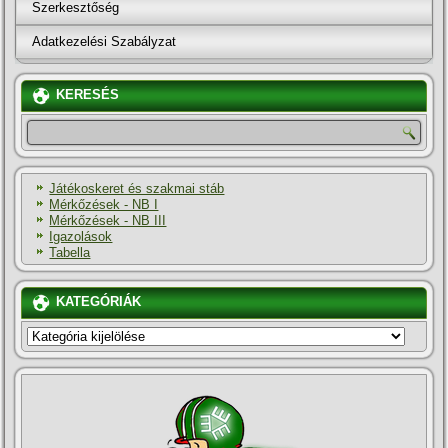
Szerkesztőség
Adatkezelési Szabályzat
KERESÉS
Játékoskeret és szakmai stáb
Mérkőzések - NB I
Mérkőzések - NB III
Igazolások
Tabella
KATEGÓRIÁK
KATEGÓRIÁK