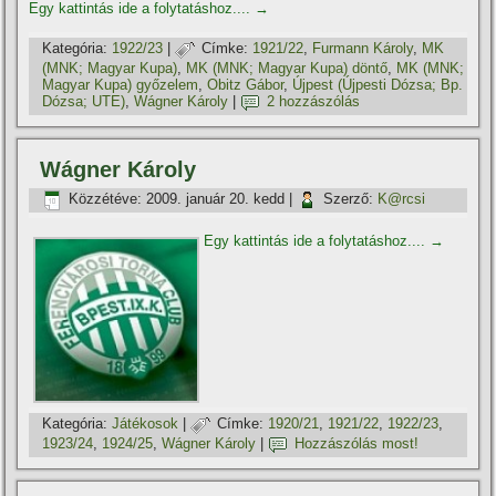
Egy kattintás ide a folytatáshoz....
→
Kategória:
1922/23
|
Címke:
1921/22
,
Furmann Károly
,
MK
(MNK; Magyar Kupa)
,
MK (MNK; Magyar Kupa) döntő
,
MK (MNK;
Magyar Kupa) győzelem
,
Obitz Gábor
,
Újpest (Újpesti Dózsa; Bp.
Dózsa; UTE)
,
Wágner Károly
|
2 hozzászólás
Wágner Károly
Közzétéve:
2009. január 20. kedd
|
Szerző:
K@rcsi
Egy kattintás ide a folytatáshoz....
→
Kategória:
Játékosok
|
Címke:
1920/21
,
1921/22
,
1922/23
,
1923/24
,
1924/25
,
Wágner Károly
|
Hozzászólás most!