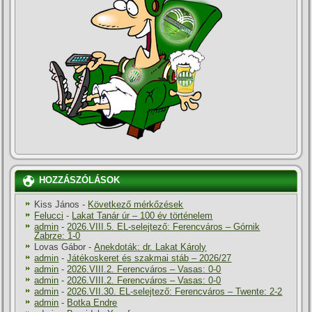
HOZZÁSZÓLÁSOK
Kiss János
-
Következő mérkőzések
Felucci
-
Lakat Tanár úr – 100 év történelem
admin
-
2026.VIII.5. EL-selejtező: Ferencváros – Górnik
Zabrze: 1-0
Lovas Gábor
-
Anekdoták: dr. Lakat Károly
admin
-
Játékoskeret és szakmai stáb – 2026/27
admin
-
2026.VIII.2. Ferencváros – Vasas: 0-0
admin
-
2026.VIII.2. Ferencváros – Vasas: 0-0
admin
-
2026.VII.30. EL-selejtező: Ferencváros – Twente: 2-2
admin
-
Botka Endre