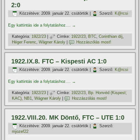
2:0
Közzétéve:
2009. január 22. csütörtök
|
Szerző:
K@rcsi
Egy kattintás ide a folytatáshoz....
→
Kategória:
1922/23
|
Címke:
1922/23
,
BTC
,
Corinthian dí­j
,
Héger Ferenc
,
Wágner Károly
|
Hozzászólás most!
1922.IX.8. FTC – Kispesti AC 1:0
Közzétéve:
2009. január 22. csütörtök
|
Szerző:
K@rcsi
Egy kattintás ide a folytatáshoz....
→
Kategória:
1922/23
|
Címke:
1922/23
,
Bp. Honvéd (Kispest;
KAC)
,
NB1
,
Wágner Károly
|
Hozzászólás most!
1922.VIII.20. MK Döntő, FTC – UTE 1:0
Közzétéve:
2009. január 22. csütörtök
|
Szerző:
mjozef22