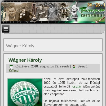
Wágner Károly
Wágner Károly
Közzétéve:
2018. augusztus 29. szerda
|
Szerző:
K@rcsi
Közel öt évet szerepelt zöld-fehérben
1920 és 1925 között, de az ifjúsági
csapatból felkerült
csatár
idényenként
csak egy-két meccsen jutott szóhoz az
első csapatban.
Öt bajnoki fellépésével, két-két ezüst
illetve bronzérmes csapat tagja.