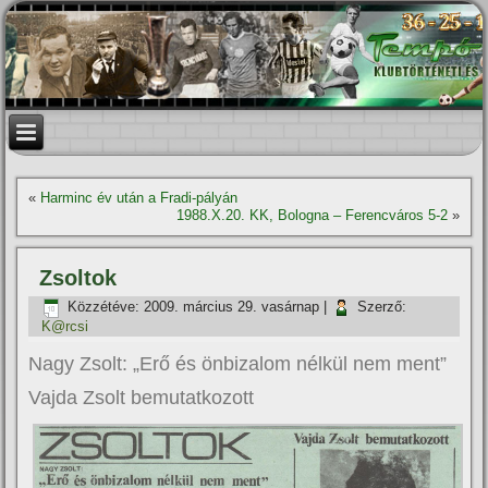
«
Harminc év után a Fradi-pályán
1988.X.20. KK, Bologna – Ferencváros 5-2
»
Zsoltok
Közzétéve:
2009. március 29. vasárnap
|
Szerző:
K@rcsi
Nagy Zsolt: „Erő és önbizalom nélkül nem ment”
Vajda Zsolt bemutatkozott