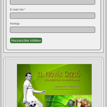
E-mail cím
*
Honlap