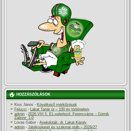
HOZZÁSZÓLÁSOK
Kiss János
-
Következő mérkőzések
Felucci
-
Lakat Tanár úr – 100 év történelem
admin
-
2026.VIII.5. EL-selejtező: Ferencváros – Górnik
Zabrze: 1-0
Lovas Gábor
-
Anekdoták: dr. Lakat Károly
admin
-
Játékoskeret és szakmai stáb – 2026/27