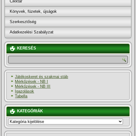
Cikktár
Könyvek, füzetek, újságok
Szerkesztőség
Adatkezelési Szabályzat
KERESÉS
Játékoskeret és szakmai stáb
Mérkőzések - NB I
Mérkőzések - NB III
Igazolások
Tabella
KATEGÓRIÁK
KATEGÓRIÁK