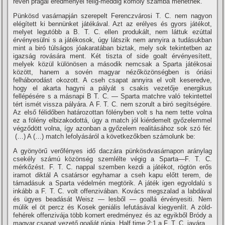
révén prágai eredményei félig-meddig komoly számba mehetnek.
Pünkösd vasárnapján szerepelt Ferenczvárosi T. C. nem nagyon
elégí­tett ki bennünket játékával. Azt az erélyes és gyors játékot,
melyet legutóbb a B. T. C. ellen produkált, nem láttuk ezúttal
érvényesülni s a játékosok, úgy látszik nem annyira a tudásukban
mint a biró túlságos jóakaratában biztak, mely sok tekintetben az
igazság rovására ment. Két tiszta of side goalt érvényesí­tett,
melyek közül különösen a második nemcsak a Sparta játékosai
között, hanem a sovén magyar nézőközönségben is óriási
felháborodást okozott. A cseh csapat annyira el volt keseredve,
hogy el akarta hagyni a pályát s csakis vezetője energikus
fellépésére s a másnapi B T. C. — Sparta matchre való tekintettel
tért ismét vissza pályára. A F. T. C. nem szorult a biró segí­tségére.
Az első félidőben határozottan fölényben volt s ha nem tette volna
ez a fölény elbizakodottá, úgy a match jól kiérdemelt győzelemmel
végződött volna, í­gy azonban a győzelem realitásához sok szó fér.
(…) A (…) match lefolyásáról a következőkben számolunk be:
A gyönyörű verőfényes idő daczára pünkösdvasárnapon aránylag
csekély számú közönség szemlélte végig a Sparta—F. T. C.
mérkőzést. F. T. C. nappal szemben kezdi a játékot, rögtön erős
iramot diktál A csatársor egyhamar a cseh kapu előtt terem, de
támadásuk a Sparta védelmén megtörik. A játék igen egyoldalú s
inkább a F. T. C. volt offenzivában. Kovács megszalad a labdával
és ügyes beadását Weisz — lesből — goallá érvényesiti. Nem
múlik el öt percz és Kosek geniális lefutásával kiegyenlí­t. A zöld-
fehérek offenzivája több kornert eredményez és az egyikből Bródy a
magyar csapat vezető goalját rúgja. Half time 2:1 a F. T. C. javára.