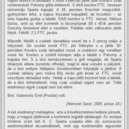
rögtön átveszi a támadást s rövid 5 percnyi játék után Kovács szép
centerezését Pokorny góllá értékesiti. S ettől kezdve FTC. hevesen
ostromolja Sparta kapuját. A 18. percben Koschek megszökik,
gyönyörűen lefut, a kapus kiszalad kapujából, de kicselezi – az
üres kapuba guritja a labdát. Ettől kezdve is FTC. támad, fölénye
biztos, amit az elért kornerek is bizonyí­tanak (9) s 40-ik percben
Gorszky lövésével eléri a vezetést. Felállás után változatos játék
folyik. Félidő: 2:1 FTC. javára.
Második félidőt a csehek támadása vezeti be s 5 percig uralja a
helyzetet. De ezután ismét FTC. jön fölénybe s a játék 30.
percében Kovács szép támadást vezet, a csatársor egy vonalban
vonul fel. Kovács a szélről középre adja a labdát s Pokorny a
kapuba lövi. S a biró természetesen a gólt megadja, de Sparta
tiltakozik ellene (szerinte offside), majd ki akar vonulni a pályáról,
de a biró erélyes fellépése következtében folytatják a játékot. A
csehek néhány perc múlva Bily révén gólt érnek el. FTC. ismét
veszélyes támadást intéz. Veilak a kapu előtt kezével leüti a labdát,
de a biró érthetetlenül, még csak szabad rúgást sem ad. Több
eredményt egyik csapat sem tud elérni.
Biró: Gabrorvitz Emil (Postás) volt.
(Nemzeti Sport, 1905. június 18.)
A két eredményt mérlegelve, arra a következtetésre kellene jutnunk,
hogy a magyar játékosok a kontinens legjobb labdarugói. Az európai
hí­rnévre szert tett A. C. Sparta csapata idén oly szenzációs
eredményekkel dicsekedhetett, mint egy kontinentális egyesület