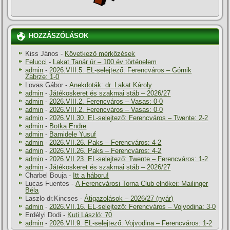
HOZZÁSZÓLÁSOK
Kiss János
-
Következő mérkőzések
Felucci
-
Lakat Tanár úr – 100 év történelem
admin
-
2026.VIII.5. EL-selejtező: Ferencváros – Górnik
Zabrze: 1-0
Lovas Gábor
-
Anekdoták: dr. Lakat Károly
admin
-
Játékoskeret és szakmai stáb – 2026/27
admin
-
2026.VIII.2. Ferencváros – Vasas: 0-0
admin
-
2026.VIII.2. Ferencváros – Vasas: 0-0
admin
-
2026.VII.30. EL-selejtező: Ferencváros – Twente: 2-2
admin
-
Botka Endre
admin
-
Bamidele Yusuf
admin
-
2026.VII.26. Paks – Ferencváros: 4-2
admin
-
2026.VII.26. Paks – Ferencváros: 4-2
admin
-
2026.VII.23. EL-selejtező: Twente – Ferencváros: 1-2
admin
-
Játékoskeret és szakmai stáb – 2026/27
Charbel Bouja
-
Itt a háboru!
Lucas Fuentes
-
A Ferencvárosi Torna Club elnökei: Mailinger
Béla
Laszlo dr.Kincses
-
Átigazolások – 2026/27 (nyár)
admin
-
2026.VII.16. EL-selejtező: Ferencváros – Vojvodina: 3-0
Erdélyi Dodi
-
Kuti László: 70
admin
-
2026.VII.9. EL-selejtező: Vojvodina – Ferencváros: 1-2