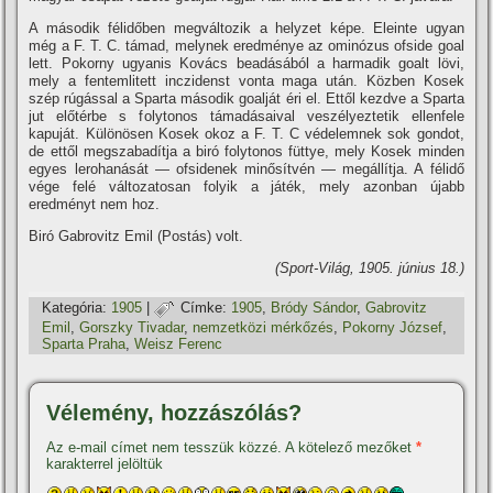
A második félidőben megváltozik a helyzet képe. Eleinte ugyan
még a F. T. C. támad, melynek eredménye az ominózus ofside goal
lett. Pokorny ugyanis Kovács beadásából a harmadik goalt lövi,
mely a fentemlitett inczidenst vonta maga után. Közben Kosek
szép rúgással a Sparta második goalját éri el. Ettől kezdve a Sparta
jut előtérbe s folytonos támadásaival veszélyeztetik ellenfele
kapuját. Különösen Kosek okoz a F. T. C védelemnek sok gondot,
de ettől megszabadí­tja a biró folytonos füttye, mely Kosek minden
egyes lerohanását — ofsidenek minősí­tvén — megállí­tja. A félidő
vége felé változatosan folyik a játék, mely azonban újabb
eredményt nem hoz.
Biró Gabrovitz Emil (Postás) volt.
(Sport-Világ, 1905. június 18.)
Kategória:
1905
|
Címke:
1905
,
Bródy Sándor
,
Gabrovitz
Emil
,
Gorszky Tivadar
,
nemzetközi mérkőzés
,
Pokorny József
,
Sparta Praha
,
Weisz Ferenc
Vélemény, hozzászólás?
Az e-mail címet nem tesszük közzé.
A kötelező mezőket
*
karakterrel jelöltük