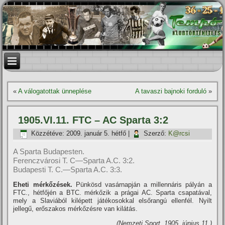
«
A válogatottak ünneplése
A tavaszi bajnoki forduló
»
1905.VI.11. FTC – AC Sparta 3:2
Közzétéve:
2009. január 5. hétfő
|
Szerző:
K@rcsi
A Sparta Budapesten.
Ferenczvárosi T. C—Sparta A.C. 3:2.
Budapesti T. C.—Sparta A.C. 3:3.
Eheti mérkőzések.
Pünkösd vasárnapján a millennáris pályán a
FTC., hétfőjén a BTC. mérkőzik a prágai AC. Sparta csapatával,
mely a Slaviából kilépett játékosokkal elsőrangú ellenfél. Nyilt
jellegű, erőszakos mérkőzésre van kilátás.
(Nemzeti Sport, 1905. június 11.)