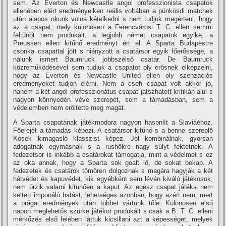
sem. Az Everton és Newcastle angol professzionista csapatok
ellenében elért eredményeiken reális voltában a pünkösdi matchek
után alapos okunk volna kételkedni s nem tudjuk megérteni, hogy
az a csapat, mely különösen a Ferencvárosi T. C. ellen semmi
feltűnőt nem produkált, a legjobb német csapatok egyike, a
Preussen ellen kitűnő eredményt ért el. A Sparta Budapestre
csonka csapattal jött s hiányzott a csatársor egyik főerőssége, a
nálunk ismert Baumruck jobbszélső csatár. De Baumruck
közreműködésével sem tudjuk a csapatot oly erősnek elképzelni,
hogy az Everton és Newcastle United ellen oly szenzációs
eredményeket tudjon elérni. Nem a cseh csapat volt akkor jó,
hanem a két angol professzionátus csapat játszhatott kritikán alul s
nagyon könnyedén véve szerepét, sem a támadásban, sem a
védelemben nem erőltette meg magát.
A Sparta csapatának játékmodora nagyon hasonlí­t a Slaviáéhoz.
Főerejét a támadás képezi. A csatársor kitűnő s a benne szereplő
Kosek kimagasló klasszist képez. Jól kombinálnak, gyorsan
adogatnak egymásnak s a rushökre nagy súlyt fektetnek. A
fedezetsor is inkább a csatárokat támogatja, mint a védelmet s ez
az oka annak, hogy a Sparta sok goalt lő, de sokat bekap. A
fedezetek és csatárok tömören dolgoznak s magára hagyják a két
hátvédet és kapuvédet, kik egyébként sem lévén kiváló játékosok,
nem őrzik valami kitünően a kaput. Az egész csapat játéka nem
keltett imponáló hatást, lehetséges azonban, hogy azért nem, mert
a prágai eredmények után többet vártunk tőle. Különösen első
napon meglehetős szürke játékot produkált s csak a B. T. C. elleni
mérkőzés első felében láttuk kicsillani azt a képességet, melyek