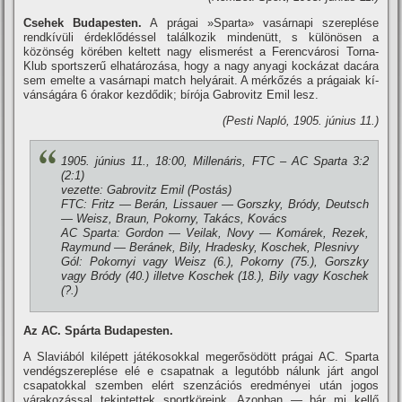
Csehek Budapesten.
A prágai »Sparta» vasárnapi szereplése
rendkí­vüli érdeklődéssel találkozik mindenütt, s különösen a
közönség körében keltett nagy elismerést a Ferencvárosi Torna-
Klub sportszerű elhatározása, hogy a nagy anyagi kockázat dacára
sem emelte a vasárnapi match helyárait. A mérkőzés a prágaiak kí­
vánságára 6 órakor kezdődik; bí­rója Gabrovitz Emil lesz.
(Pesti Napló, 1905. június 11.)
1905. június 11., 18:00, Millenáris, FTC – AC Sparta 3:2
(2:1)
vezette: Gabrovitz Emil (Postás)
FTC: Fritz — Berán, Lissauer — Gorszky, Bródy, Deutsch
— Weisz, Braun, Pokorny, Takács, Kovács
AC Sparta: Gordon — Veilak, Novy — Komárek, Rezek,
Raymund — Beránek, Bily, Hradesky, Koschek, Plesnivy
Gól: Pokornyi vagy Weisz (6.), Pokorny (75.), Gorszky
vagy Bródy (40.) illetve Koschek (18.), Bily vagy Koschek
(?.)
Az AC. Spárta Budapesten.
A Slaviából kilépett játékosokkal megerősödött prágai AC. Sparta
vendégszereplése elé e csapatnak a legutóbb nálunk járt angol
csapatokkal szemben elért szenzációs eredményei után jogos
várakozással tekintettek sportköreink. Azonban — bár mi kellő