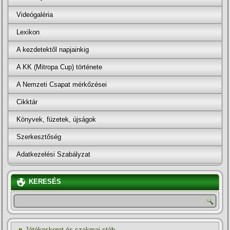
Videógaléria
Lexikon
A kezdetektől napjainkig
A KK (Mitropa Cup) története
A Nemzeti Csapat mérkőzései
Cikktár
Könyvek, füzetek, újságok
Szerkesztőség
Adatkezelési Szabályzat
KERESÉS
Játékoskeret és szakmai stáb