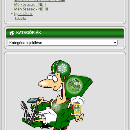
Mérkőzések - NB I
Mérkőzések - NB III
Igazolások
Tabella
KATEGÓRIÁK
KATEGÓRIÁK