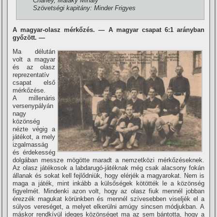
Charley, Malaky Mihály
Szövetségi kapitány: Minder Frigyes
A magyar-olasz mérkőzés. — A magyar csapat 6:1 arányban
győzött. —
Ma délután
volt a magyar
és az olasz
reprezentatí­v
csapat első
mérkőzése.
A millenáris
versenypályán
nagy
közönség
nézte végig a
játékot, a mely
izgalmasság
és érdekesség
dolgában messze mögötte maradt a nemzetközi mérkőzéseknek.
Az olasz játékosok a labdarugó-játéknak még csak alacsony fokán
állanak és sokat kell fejlődniük, hogy elérjék a magyarokat. Nem is
maga a játék, mint inkább a külsőségek kötötték le a közönség
figyelmét. Mindenki azon volt, hogy az olasz fiuk mennél jobban
érezzék magukat körünkben és mennél szí­vesebben viseljék el a
súlyos vereséget, a melyet elkerülni amúgy sincsen módjukban. A
máskor rendkí­vül ideges közönséget ma az sem bántotta, hogy a