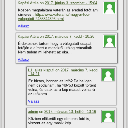
Kapási Attila on
2017. június 3. szombat - 15:04
Közben megtaláltam vaterán az eredeti fotót ami
cí­meres..
http://www.vatera.hu/magyar-foci-
valogatott-2485344326.html
Válasz
Kapási Attila on
2017. március 7. kedd - 10:26
Érdekesnek tartom hogy a válogatott csapat
fotóján a cí­mert a mezekről utólag retusálták.
Nem tudom mi lehetett az oka…
Válasz
L.I. alias kispufi on
2017. március 7. kedd
- 14:21
Ez biztos, honnan az infó? De ha igen,
nem csodálnám, ha ’48-’53 között történt
volna, és csak az a kép maradt volna rá
az utókorra.
Válasz
admin
on
2017. március 13. hétfő - 13:16
Közben előkerült egy cí­meres fotó is,
viszont az egy másik kép.