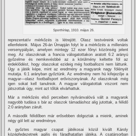
Sporthí­rlap, 1910. május 26.
reprezentatí­v mérkőzés is létrejött. Olasz testvéreink voltak
ellenfeleink. Május 26-án Úrnapján folyt le a mérkőzés a millenáris
versenypályán, amelyen mintegy 12 ezer főnyi közönség jelent
meg. Az olaszoknak a francia válogatottakon aratott 6:2 arányú
győzelme és nemkevésbbé az a körülmény keltette föl az
érdeklődést, hogy olaszokat ezideig még footballozni nem láttunk.
Úgy a játék képe, mint az eredmény a magyarok nagy fölényét
mutatja. 6:1 arányban győztünk. Az eredmény nem hü kifejezője a
magyar—olasz footballsport erőviszonyának. Az olaszoknak még
igen sokat kell tanulniok. A magyar válogatottak viszont nem
játszottak úgy, mint azt tőlük elvárhattuk.
Már a mérkőzés első perceiben nyilvánvalóvá vált a magyarok
nagyobb tudása s bár az olaszok támadáshoz alig jutottak, a félidő
2:0 arányban zárult.
A második félidőben már erősebben dolgoztak a mieink, aminek
négy gól lett az eredménye.
A győztes magyar csapat játékosai közül kivált Károly
középfedezetnek agilis és fáradhatatlan játéka. A csatársorban