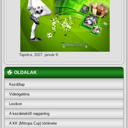
Tapolca, 2027. január 9.
OLDALAK
Kezdőlap
Videógaléria
Lexikon
A kezdetektől napjainkig
A KK (Mitropa Cup) története