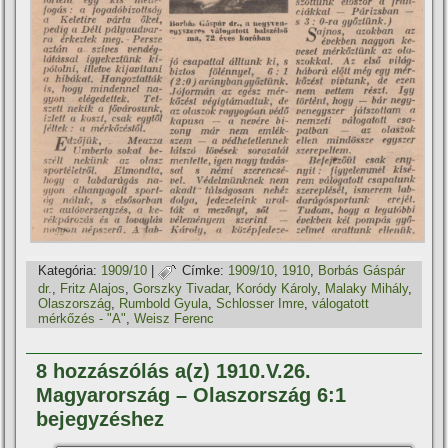
Kategória:
1909/10
|
Címke:
1909/10
,
1910
,
Borbás Gáspár
dr.
,
Fritz Alajos
,
Gorszky Tivadar
,
Koródy Károly
,
Malaky Mihály
,
Olaszország
,
Rumbold Gyula
,
Schlosser Imre
,
válogatott
mérkőzés - "A"
,
Weisz Ferenc
8 hozzászólás a(z) 1910.V.26.
Magyarország – Olaszország 6:1
bejegyzéshez