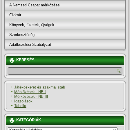
A Nemzeti Csapat mérkőzései
Cikktár
Könyvek, füzetek, újságok
Szerkesztőség
Adatkezelési Szabályzat
KERESÉS
Játékoskeret és szakmai stáb
Mérkőzések - NB I
Mérkőzések - NB III
Igazolások
Tabella
KATEGÓRIÁK
KATEGÓRIÁK