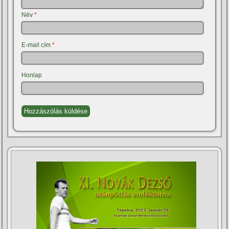
Név
*
E-mail cím
*
Honlap