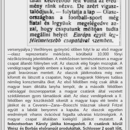
versenypálya.)
Verőfényes gyönyörű időben folyt le az első magyar
—olasz reprezentatí­v mérkőzés, körülbelül 10,000 főnyi
nézőközönség jelenlétében. A mérkőzésen természetesen a magyar
csapat állandó fölényben volt. Az olaszok elég fürgén mozogtak. A
vendégcsapat legjobb embere a kapus volt, aki sok biztosnak vélt
goalt bravúrosan mentett. Az olaszok játékmodora még nem
kiforrott és látszott a csapaton, hogy a magyarok fölényes tudása
némileg konszternálta őket. Az első félidőben még csak állták a
magyar team diktálta lanyha tempót, de a második félidőben
valósággal összeroppantak a magyar csatárok által vezetett
szédületesen gyors támadások alatt. Az olasz vendégeknek a II.
félidőben egy kiszökésből sikerült a magyar kapu elé terelni a
játékot és a Cevenini—Zana—Boiocchi triásznak sikerül Fritzel
együtt a labdát benyomni a kapuba. Az olaszok egyetlen
eredményét viharos óvációval fogadta udvarias közönségünk. A
magyar csapat általában kielégí­tő játékot mutatott.
A
fedezetsorban Károly játéka kimagaslott. A csatárok közül
Weisz és Borbás elsőrangút produkáltak. Schlosser 2 goalt lőtt,