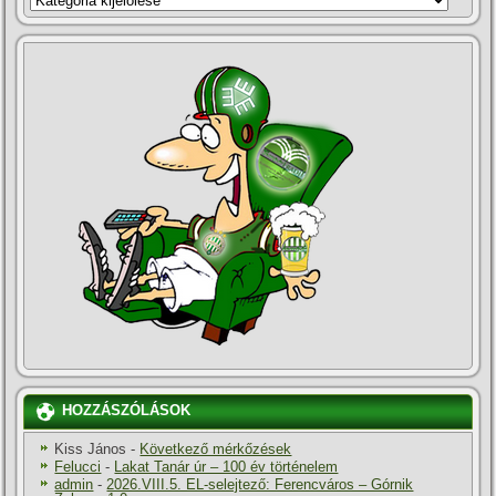
HOZZÁSZÓLÁSOK
Kiss János
-
Következő mérkőzések
Felucci
-
Lakat Tanár úr – 100 év történelem
admin
-
2026.VIII.5. EL-selejtező: Ferencváros – Górnik