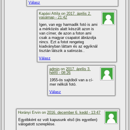
Válasz
Kapási Attila on
2017. április 2.
vasárnap - 21:42
Igen, van egy harmadik fotó is ami
a mérközés alatt készült azon is
van cí­mer, de azon a foton ami
csak a magyar csapatot ábrázolja
nincs. Ezt a fotot rengeteg
kiadványban láttam és az egyiknál
tisztán látszik a satirozás..
Válasz
admin
on
2017. április 3.
hétfő - 08:26
1955-ös sajtóból van a cí­
mer nélküli fotó.
Válasz
Horányi Ervin on
2016. december 6. kedd - 13:47
Egyébként ez volt kapusunk első (és egyetlen)
válogatott szereplése.