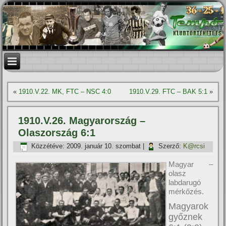
«
1910.V.22. MK, FTC – NSC 4:0
1910.V.29. FTC – BAK 5:1
»
1910.V.26. Magyarország –
Olaszország 6:1
Közzétéve:
2009. január 10. szombat
|
Szerző:
K@rcsi
Magyar –
olasz
labdarugó
mérkőzés.
Magyarok
győznek