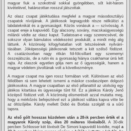
magyar fiuk a szokottnál sokkal gyöngébben, sőt két-három
kivételével, határozottan rosszul játszottak.
Az olasz csapat játéktudása megfelel a magyar másodosztályú
csapatok ní­vójának. A játékosok legnagyobb része nélkülözi a
labdateknikát és a gyorsaságot. Közös vonásuk a — szí­vósság. A
csapat ereje a kapuvédő. Egy alacsony, sovány, macskaügyességü
milánói védte az olasz kaput. Tudatosan-e vagy szerencsével, de
sokszor olyan bámulatos védekezést produkált, a minőt még alig
láttunk. A közönség kifogyhatatlan volt tetszésének nyilvání­
tásában. Jóképességü játékosnak tetszett a két szélső födözet.
A csatázósorban nagy ritkán föl-fölcsillant egy szemernyi
összejátszás, de a rutin és a gyorsaság hiánya csakhamar úrrá lett
rajta. Az olaszok egyetlen gólja nem az ő ügyességük, hanem a
magyar védelem jóvoltának volt a következménye.
A magyar csapat ma igen rossz formában volt. Különösen az első
félidőben rá sem lehetett ismerni a máskor csodaszépen dolgozó
játékosokra. A magyar csapatban az első pillanattól az utolsóig egy
játékos kitartása és ügyessége tűnt föl. Ez a játékos Károly Jenő
középső födözet volt. A közönség elismerését azzal mutatta meg,
hogy a mérkőzés befejeztével ezt a játékost vállára kapva vitte be
az öltözőjébe. Károly mellett Dobó és Borbás szolgált rá a sűrű
tapsra.
Az első gólt hosszas küzdelem után a 28-ik percben érték el a
magyarok Károly szép, éles 20 méteres lövéséből.
A 30-dik
percben Schlosser két lövését De Simoni kapuvédő kivédte, majd
a