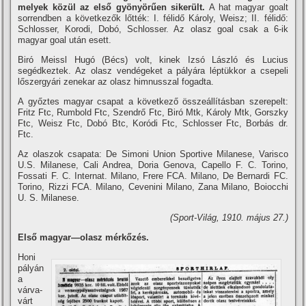
melyek közül az első gyönyörűen sikerült.
A hat magyar goalt
sorrendben a következők lőtték: I. félidő Károly, Weisz; II. félidő:
Schlosser, Korodi, Dobó, Schlosser. Az olasz goal csak a 6-ik
magyar goal után esett.
Biró Meissl Hugó (Bécs) volt, kinek Izsó László és Lucius
segédkeztek. Az olasz vendégeket a pályára léptükkor a csepeli
lőszergyári zenekar az olasz himnusszal fogadta.
A győztes magyar csapat a következő összeállí­tásban szerepelt:
Fritz Ftc, Rumbold Ftc, Szendrő Ftc, Biró Mtk, Károly Mtk, Gorszky
Ftc, Weisz Ftc, Dobó Btc, Koródi Ftc, Schlosser Ftc, Borbás dr.
Ftc.
Az olaszok csapata: De Simoni Union Sportive Milanese, Varisco
U.S. Milanese, Cali Andrea, Doria Genova, Capello F. C. Torino,
Fossati F. C. Internat. Milano, Frere FCA. Milano, De Bernardi FC.
Torino, Rizzi FCA. Milano, Cevenini Milano, Zana Milano, Boiocchi
U. S. Milanese.
(Sport-Világ, 1910. május 27.)
Első magyar—olasz mérkőzés.
Honi
pályán
a
várva-
várt