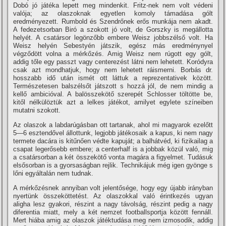
Dobó jó játéka lepett meg mindenkit. Fritz-nek nem volt védeni
valója; az olaszoknak egyetlen komoly támadása gólt
eredményezett. Rumbold és Szendrőnek erős munkája nem akadt.
A fedezetsorban Biró a szokott jó volt, de Gorszky is megállotta
helyét. A csatársor legönzőbb embere Weisz jobbszélső volt. Ha
Weisz helyén Sebestyén játszik, egész más eredménynyel
végződött volna a mérkőzés. Amig Weisz nem rúgott egy gólt,
addig tőle egy passzt vagy centerezést látni nem lehetett. Koródyra
csak azt mondhatjuk, hogy nem lehetett ráismerni. Borbás dr.
hosszabb idő után ismét ott láttuk a reprezentativek között.
Természetesen balszélsőt játszott s hozzá jól, de nem mindig a
kellő ambicióval. A balösszekötő szerepét Schlosser töltötte be,
kitől nélkülöztük azt a lelkes játékot, amilyet egylete szí­neiben
mutatni szokott.
Az olaszok a labdarúgásban ott tartanak, ahol mi magyarok ezelőtt
5—6 esztendővel állottunk, legjobb játékosaik a kapus, ki nem nagy
termete dacára is kitűnően védte kapuját; a balhátvéd, ki fizikailag a
csapat legerősebb embere; a centerhalf is a jobbak közül való, mig
a csatársorban a két összekötő vonta magára a figyelmet. Tudásuk
elsősorban is a gyorsaságban rejlik. Technikájuk még igen gyönge s
lőni egyáltalán nem tudnak.
A mérkőzésnek annyiban volt jelentősége, hogy egy újabb irányban
nyertünk összeköttetést. Az olaszokkal való érintkezés ugyan
aligha lesz gyakori, részint a nagy távolság, részint pedig a nagy
diferentia miatt, mely a két nemzet footballsportja között fennáll.
Mert hiába amig az olaszok játéktudása meg nem izmosodik, addig