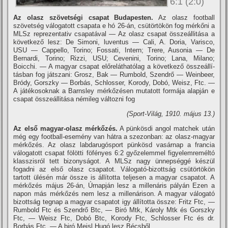
6:1 (2:0)
Az olasz szövetségi csapat Budapesten.
Az olasz football
szövetség válogatott csapata e hó 26-án, csütörtökön fog mérkőni a
MLSz reprezentativ csapatával — Az olasz csapat összeállitása a
következő lesz: De Simoni, luventus — Cali, A. Doria, Varisco,
USU — Cappello, Torino; Fossati, Intern; Trere, Ausonia — De
Bernardi, Torino; Rizzi, USU; Cevenini, Torino; Lana, Milano;
Boicchi. — A magyar csapat előreláthatólag a következő összeállí­
tásban fog játszani: Grosz, Bak — Rumbold, Szendrő — Weinbeer,
Bródy, Gorszky — Borbás, Schlosser, Korody, Dobó, Weisz, Ftc. —
A játékosoknak a Barnsley mérkőzésen mutatott formája alapján e
csapat összeállitása némileg változni fog
(Sport-Világ, 1910. május 13.)
Az első magyar-olasz mérkőzés.
A pünkösdi angol matchek után
még egy football-esemény van hátra a szezonban: az olasz-magyar
mérkőzés. Az olasz labdarugósport pünkösd vasárnap a francia
válogatott csapat fölötti föfényes 6:2 győzelemmel figyelemreméltó
klasszisról tett bizonyságot. A MLSz nagy ünnepséggé készül
fogadni az első olasz csapatot. Válogató-bizottság csütörtökön
tartott ülésén már össze is állí­totta teljesen a magyar csapatot. A
mérkőzés május 26-án, Úrnapján lesz a millenáris pályán Ezen a
napon más mérkőzés nem lesz a millenárison. A magyar válogató
bizottság tegnap a magyar csapatot igy állí­totta össze: Fritz Ftc, —
Rumbold Ftc és Szendrő Btc, — Biró Mtk, Károly Mtk és Gorszky
Ftc, — Weisz Ftc, Dobó Btc, Korody Ftc, Schlosser Ftc és dr.
Borbás Ftc. — A biró Meisl Hugó lesz Bécsből.