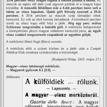
33-ik percben Veisz magas rúgása a hálóba juttatta a labdát.
Az
olaszok az egész idő alatt csak egyszer jutottak el a magyar kapu
közelébe.
A második félidőben már a 4-dik percben benn volt a
labda az olasz kapuban.
Újabb gólt Kórody szerzett a 25-ik
percben.
A 30-ik percben az olaszok szép támadást vittek
keresztül. Ez volt az első komoly támadásuk. A következő percben
ismét az olasz kapu előtt folyt a játék.
Alig egy perc múlva
Schlosser megcsinálta a hatodik gólt.
A mérkőzés befejezéséül
a könnyelműen játszó magyar védelmen keresztül jutva,
az egyik
olasz csatázó megszerezte csapatának az egyetlen gólját.
A mérkőzést Meisl Hugó (Bécs) vezette.
A mérkőzés előtt a szünet közben és a játék után a Csepeli
Atlétikai Klub zenekara szórakoztatta a közönséget.
(Budapesti Hí­rlap, 1910. május 27.)
Magyar—olasz labdarugó mérkőzés.
— Magyarok győznek 6:1 (2:0). —
(Millenáris