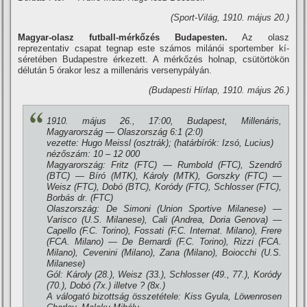
(Sport-Világ, 1910. május 20.)
Magyar-olasz futball-mérkőzés Budapesten.
Az olasz
reprezentativ csapat tegnap este számos milánói sportember kí­
séretében Budapestre érkezett. A mérkőzés holnap, csütörtökön
délután 5 órakor lesz a millenáris versenypályán.
(Budapesti Hí­rlap, 1910. május 26.)
1910. május 26., 17:00, Budapest, Millenáris,
Magyarország — Olaszország 6:1 (2:0)
vezette: Hugo Meissl (osztrák); (határbí­rók: Izsó, Lucius)
nézőszám: 10 – 12 000
Magyarország: Fritz (FTC) — Rumbold (FTC), Szendrő
(BTC) — Bí­ró (MTK), Károly (MTK), Gorszky (FTC) —
Weisz (FTC), Dobó (BTC), Koródy (FTC), Schlosser (FTC),
Borbás dr. (FTC)
Olaszország: De Simoni (Union Sportive Milanese) —
Varisco (U.S. Milanese), Cali (Andrea, Doria Genova) —
Capello (F.C. Torino), Fossati (F.C. Internat. Milano), Frere
(FCA. Milano) — De Bernardi (F.C. Torino), Rizzi (FCA.
Milano), Cevenini (Milano), Zana (Milano), Boiocchi (U.S.
Milanese)
Gól: Károly (28.), Weisz (33.), Schlosser (49., 77.), Koródy
(70.), Dobó (7x.) illetve ? (8x.)
A válogató bizottság összetétele: Kiss Gyula, Löwenrosen