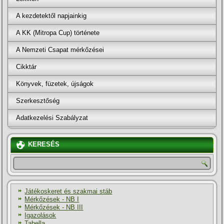
A kezdetektől napjainkig
A KK (Mitropa Cup) története
A Nemzeti Csapat mérkőzései
Cikktár
Könyvek, füzetek, újságok
Szerkesztőség
Adatkezelési Szabályzat
KERESÉS
Játékoskeret és szakmai stáb
Mérkőzések - NB I
Mérkőzések - NB III
Igazolások
Tabella