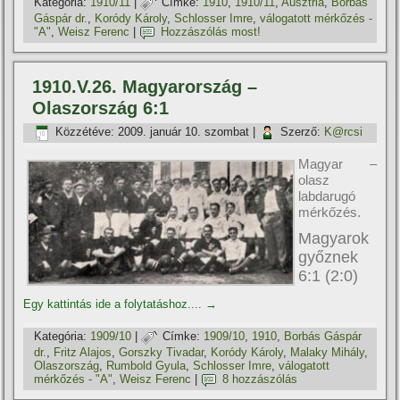
Kategória:
1910/11
|
Címke:
1910
,
1910/11
,
Ausztria
,
Borbás
Gáspár dr.
,
Koródy Károly
,
Schlosser Imre
,
válogatott mérkőzés -
"A"
,
Weisz Ferenc
|
Hozzászólás most!
1910.V.26. Magyarország –
Olaszország 6:1
Közzétéve:
2009. január 10. szombat
|
Szerző:
K@rcsi
Magyar –
olasz
labdarugó
mérkőzés.
Magyarok
győznek
6:1 (2:0)
Egy kattintás ide a folytatáshoz....
→
Kategória:
1909/10
|
Címke:
1909/10
,
1910
,
Borbás Gáspár
dr.
,
Fritz Alajos
,
Gorszky Tivadar
,
Koródy Károly
,
Malaky Mihály
,
Olaszország
,
Rumbold Gyula
,
Schlosser Imre
,
válogatott
mérkőzés - "A"
,
Weisz Ferenc
|
8 hozzászólás