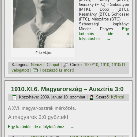
Gorszky (FTC) – Sebestyén
(MTK), Dobó (BTC),
Késmárky (BTC), Schlosser
(FTC), Mészáros (BTC)
Szövetségi kapitány:
Minder Frigyes
Egy
kattintás ide a
folytatáshoz....
→
Fritz Alajos
Kategória:
Nemzeti Csapat
|
Címke:
1909/10
,
1910
,
1910/11
,
válogatott
|
Hozzászólás most!
1910.XI.6. Magyarország – Ausztria 3:0
Közzétéve:
2009. január 10. szombat
|
Szerző:
K@rcsi
A XVI. magyar-osztrák mérkőzés.
A magyarok 3:0 győztek!
Egy kattintás ide a folytatáshoz....
→