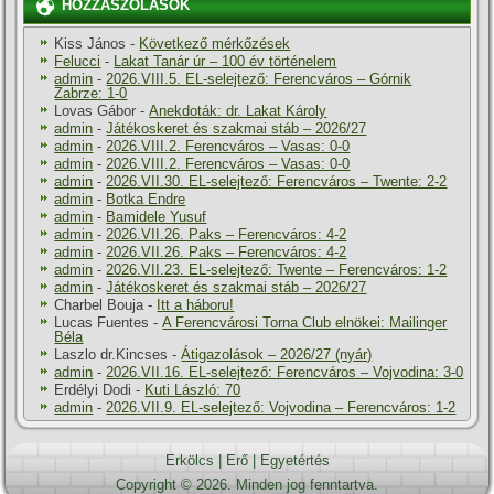
HOZZÁSZÓLÁSOK
Kiss János
-
Következő mérkőzések
Felucci
-
Lakat Tanár úr – 100 év történelem
admin
-
2026.VIII.5. EL-selejtező: Ferencváros – Górnik
Zabrze: 1-0
Lovas Gábor
-
Anekdoták: dr. Lakat Károly
admin
-
Játékoskeret és szakmai stáb – 2026/27
admin
-
2026.VIII.2. Ferencváros – Vasas: 0-0
admin
-
2026.VIII.2. Ferencváros – Vasas: 0-0
admin
-
2026.VII.30. EL-selejtező: Ferencváros – Twente: 2-2
admin
-
Botka Endre
admin
-
Bamidele Yusuf
admin
-
2026.VII.26. Paks – Ferencváros: 4-2
admin
-
2026.VII.26. Paks – Ferencváros: 4-2
admin
-
2026.VII.23. EL-selejtező: Twente – Ferencváros: 1-2
admin
-
Játékoskeret és szakmai stáb – 2026/27
Charbel Bouja
-
Itt a háboru!
Lucas Fuentes
-
A Ferencvárosi Torna Club elnökei: Mailinger
Béla
Laszlo dr.Kincses
-
Átigazolások – 2026/27 (nyár)
admin
-
2026.VII.16. EL-selejtező: Ferencváros – Vojvodina: 3-0
Erdélyi Dodi
-
Kuti László: 70
admin
-
2026.VII.9. EL-selejtező: Vojvodina – Ferencváros: 1-2
Erkölcs
|
Erő
|
Egyetértés
Copyright © 2026. Minden jog fenntartva.