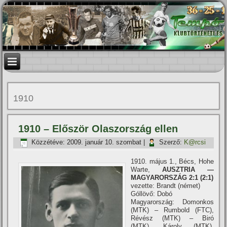
1910
1910 – Először Olaszország ellen
Közzétéve:
2009. január 10. szombat
|
Szerző:
K@rcsi
1910. május 1., Bécs, Hohe
Warte,
AUSZTRIA —
MAGYARORSZÁG 2:1 (2:1)
vezette: Brandt (német)
Góllövő: Dobó
Magyarország: Domonkos
(MTK) – Rumbold (FTC),
Révész (MTK) – Biró
(MTK), Károly (MTK),