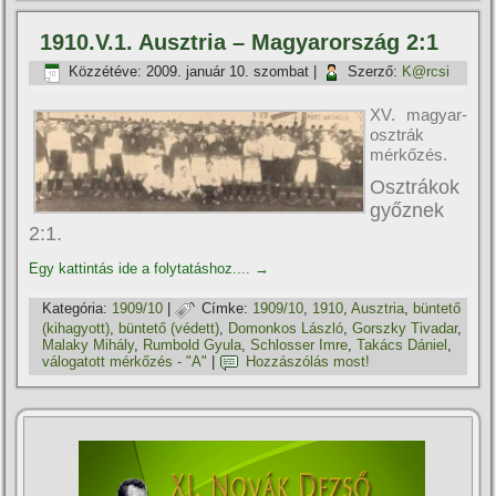
1910.V.1. Ausztria – Magyarország 2:1
Közzétéve:
2009. január 10. szombat
|
Szerző:
K@rcsi
XV. magyar-
osztrák
mérkőzés.
Osztrákok
győznek
2:1.
Egy kattintás ide a folytatáshoz....
→
Kategória:
1909/10
|
Címke:
1909/10
,
1910
,
Ausztria
,
büntető
(kihagyott)
,
büntető (védett)
,
Domonkos László
,
Gorszky Tivadar
,
Malaky Mihály
,
Rumbold Gyula
,
Schlosser Imre
,
Takács Dániel
,
válogatott mérkőzés - "A"
|
Hozzászólás most!