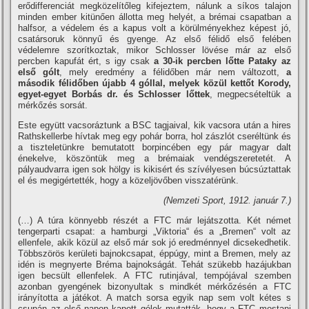
erődifferenciát megközelí­tőleg kifejeztem, nálunk a sí­kos talajon
minden ember kitünően állotta meg helyét, a brémai csapatban a
halfsor, a védelem és a kapus volt a körülményekhez képest jó,
csatársoruk könnyű és gyenge. Az első félidő első felében
védelemre szorí­tkoztak, mikor Schlosser lövése már az első
percben kapufát ért, s igy csak
a 30-ik percben lőtte Pataky az
első gólt
, mely eredmény a félidőben már nem változott,
a
második félidőben újabb 4 góllal, melyek közül kettőt Korody,
egyet-egyet Borbás dr. és Schlosser lőttek
, megpecsételtük a
mérkőzés sorsát.
Este együtt vacsoráztunk a BSC tagjaival, kik vacsora után a hires
Rathskellerbe hí­vtak meg egy pohár borra, hol zászlót cseréltünk és
a tiszteletünkre bemutatott borpincében egy pár magyar dalt
énekelve, köszöntük meg a brémaiak vendégszeretetét. A
pályaudvarra igen sok hölgy is kikisért és szí­vélyesen búcsúztattak
el és megigértették, hogy a közeljövőben visszatérünk.
(Nemzeti Sport, 1912. január 7.)
(…) A túra könnyebb részét a FTC már lejátszotta. Két német
tengerparti csapat: a hamburgi „Viktoria“ és a „Bremen“ volt az
ellenfele, akik közül az első már sok jó eredménnyel dicsekedhetik.
Többszörös kerületi bajnokcsapat, éppúgy, mint a Bremen, mely az
idén is megnyerte Bréma bajnokságát. Tehát szükebb hazájukban
igen becsült ellenfelek. A FTC rutinjával, tempójával szemben
azonban gyengének bizonyultak s mindkét mérkőzésén a FTC
irányí­totta a játékot. A match sorsa egyik nap sem volt kétes s
csupán az első napon kapott gólok mutatták, hogy a FTC mostani