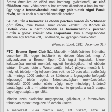
Bréma értesülve az előző napi hamburgi győzelemről,
az első
félidőben
csak védekezett s hat embere állandóan a kapuba volt,
úgy hogy
a ferencvárosiak csak egy gólt tudtak rúgni Pataki
révén
, azt is csak a huszonkilencedik percben.
Szünet után a harmadik és ötödik percben Korodi és Schlosser
gólt lőttek
, mire Bréma ismét védeni kezdett, igy
Korodi és
Borbás csak a harmincötödik és harminchatodik percben
tudták a gólok számát ötre szaporí­tani.
Biró a megállapodás
ellenére egy brémai volt, Töbelmann, aki gyengén bí­ráskodott.
(Nemzeti Sport, 1911. december 31.)
FTC—Bremer Sport Club 5:1.
Második mérkőzésünkre Brémába,
december 25. reggel indultunk és délben érkeztünk meg. A
pályaudvaron a Bremer Sport Club tagjai fogadtak, kiknek
kalauzolása mellett mentünk egyleti helyiségükbe, hol ebéddel
vártak. Ékezés után a Weser-partján fekvő pályára mentünk ki,
melynek tribünje még teljesen üres volt, de 10 perc alatt zsúfolásig
telt, mintegy 1000 emberrel, ez különben a legnagyobb befogadó
képességű tribün egész Németországban, mérkőzésünket
körülbelül 3000 ember nézte végig, mely mindvégig kitüntető
barátsággal volt a mi pártunkon és szinte gúnyolta a saját csapat
ügyefogyottságát a gól előtt.
Minden szép akciónkat megtapsolta, góljainkat, a ferencvárosi
tribün vas tapsait megközelí­tő ováció kisérte.
A mérkőzést 5:0-ra nyertük meg, azt hiszem, ezzel az