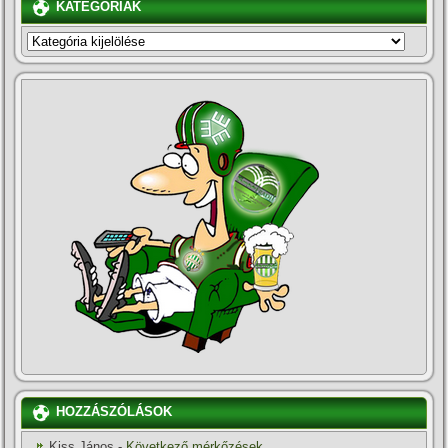
KATEGÓRIÁK
KATEGÓRIÁK
HOZZÁSZÓLÁSOK
Kiss János
-
Következő mérkőzések