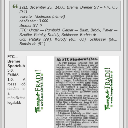
1911. december 25., 14:00, Bréma, Bremer SV – FTC 0:5
(0:1)
vezette: Tibelmann (német)
nézőszám: 3 000
Bremer SV: ?
FTC: Ungár — Rumbold, Geiser — Blum, Bródy, Payer —
Szeitler, Pataky, Koródy, Schlosser, Borbás dr.
Gól: Pataky (29.), Koródy (48., 80.), Schlosser (50.),
Borbás dr. (81.)
FTC—
Bremer
Sportclub
5:0.
Félidő
1:0.
A
rossz idő
dacára is
a
mérkőzést
legalább