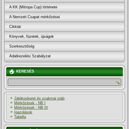
A KK (Mitropa Cup) története
A Nemzeti Csapat mérkőzései
Cikktár
Könyvek, füzetek, újságok
Szerkesztőség
Adatkezelési Szabályzat
KERESÉS
Játékoskeret és szakmai stáb
Mérkőzések - NB I
Mérkőzések - NB III
Igazolások
Tabella