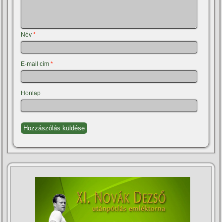
Név
*
E-mail cím
*
Honlap