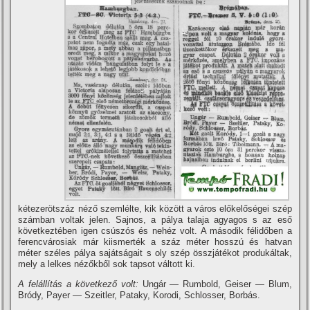
kétezerötszáz néző szemlélte, kik között a város előkelőségei szép
számban voltak jelen. Sajnos, a pálya talaja agyagos s az eső
következtében igen csúszós és nehéz volt. A második félidőben a
ferencvárosiak már kiismerték a száz méter hosszú és hatvan
méter széles pálya sajátságait s oly szép összjátékot produkáltak,
mely a lelkes nézőkből sok tapsot váltott ki.
A felállí­tás a következő volt:
Ungár — Rumbold, Geiser — Blum,
Bródy, Payer — Szeitler, Pataky, Korodi, Schlosser, Borbás.