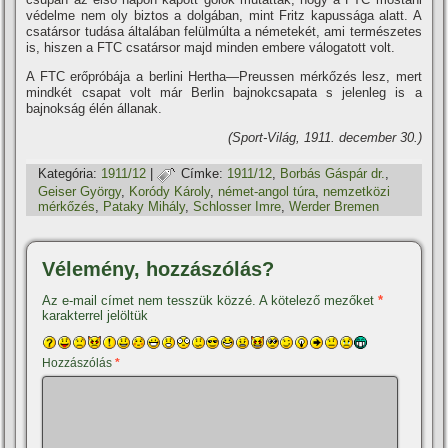
védelme nem oly biztos a dolgában, mint Fritz kapussága alatt. A
csatársor tudása általában felülmúlta a németekét, ami természetes
is, hiszen a FTC csatársor majd minden embere válogatott volt.
A FTC erőpróbája a berlini Hertha—Preussen mérkőzés lesz, mert
mindkét csapat volt már Berlin bajnokcsapata s jelenleg is a
bajnokság élén állanak.
(Sport-Világ, 1911. december 30.)
Kategória:
1911/12
|
Címke:
1911/12
,
Borbás Gáspár dr.
,
Geiser György
,
Koródy Károly
,
német-angol túra
,
nemzetközi
mérkőzés
,
Pataky Mihály
,
Schlosser Imre
,
Werder Bremen
Vélemény, hozzászólás?
Az e-mail címet nem tesszük közzé.
A kötelező mezőket
*
karakterrel jelöltük
Hozzászólás
*