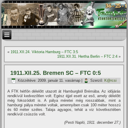
«
1911.XII.24. Viktoria Hamburg – FTC 3:5
1911.XII.31. Hertha Berlin – FTC 2:4
»
1911.XII.25. Bremen SC – FTC 0:5
Közzétéve:
2009. január 11. vasárnap
|
Szerző:
K@rcsi
A FTK hétfőn délelőtt utazott át Hamburgból Brémába. Az időjárás
rendkí­vül kedvezőtlen volt. Egész éjjel esett az eső, amely délelőtt
még fokozódott is. A pálya méretei még rosszabbak, mint a
hamburgi pálya méretei voltak, amennyiben csak 100 méter hosszú
és 60 méter széles. Talaja agyagos, tehát a viz következtében
rendkí­vül csúszós volt.
(Pesti Napló, 1911. december 27.)