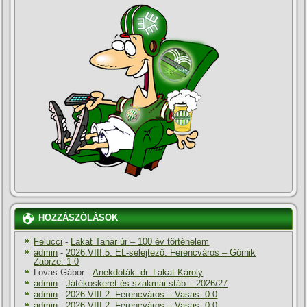
HOZZÁSZÓLÁSOK
Felucci
-
Lakat Tanár úr – 100 év történelem
admin
-
2026.VIII.5. EL-selejtező: Ferencváros – Górnik
Zabrze: 1-0
Lovas Gábor
-
Anekdoták: dr. Lakat Károly
admin
-
Játékoskeret és szakmai stáb – 2026/27
admin
-
2026.VIII.2. Ferencváros – Vasas: 0-0
admin
-
2026.VIII.2. Ferencváros – Vasas: 0-0