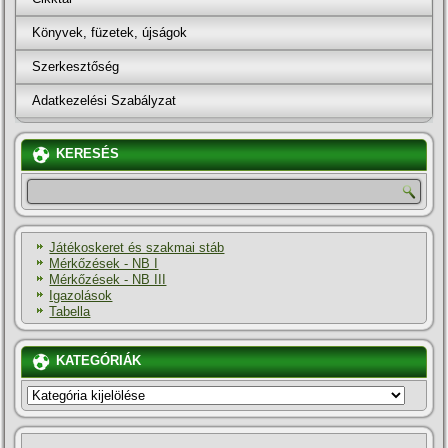
Könyvek, füzetek, újságok
Szerkesztőség
Adatkezelési Szabályzat
KERESÉS
Játékoskeret és szakmai stáb
Mérkőzések - NB I
Mérkőzések - NB III
Igazolások
Tabella
KATEGÓRIÁK
KATEGÓRIÁK