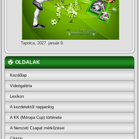
Tapolca, 2027. január 9.
OLDALAK
Kezdőlap
Videógaléria
Lexikon
A kezdetektől napjainkig
A KK (Mitropa Cup) története
A Nemzeti Csapat mérkőzései
Cikktár