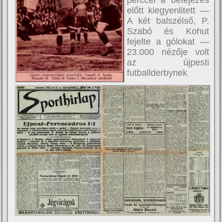
perccel a befejezés
előtt kiegyenlitett —
A két balszélső, P.
Szabó és Kohut
fejelte a gólokat —
23.000 nézője volt
az újpesti
futballderbynek