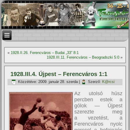
«
1928.II.26. Ferencváros – Budai „33” 8:1
1928.III.11. Ferencváros – Beogradszki 5:0
»
1928.III.4. Újpest – Ferencváros 1:1
Közzétéve:
2009. január 28. szerda
|
Szerző:
K@rcsi
Az utolsó húsz
percben estek a
gólok — Újpest
szerezte meg
a vezetést, a
Ferencváros nyolc