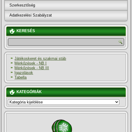
Szerkesztőség
Adatkezelési Szabályzat
KERESÉS
Játékoskeret és szakmai stáb
Mérkőzések - NB I
Mérkőzések - NB III
Igazolások
Tabella
KATEGÓRIÁK
KATEGÓRIÁK