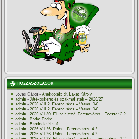
HOZZÁSZÓLÁSOK
Lovas Gábor
-
Anekdoták: dr. Lakat Károly
admin
-
Játékoskeret és szakmai stáb – 2026/27
admin
-
2026.VIII.2. Ferencváros – Vasas: 0-0
admin
-
2026.VIII.2. Ferencváros – Vasas: 0-0
admin
-
2026.VII.30. EL-selejtező: Ferencváros – Twente: 2-2
admin
-
Botka Endre
admin
-
Bamidele Yusuf
admin
-
2026.VII.26. Paks – Ferencváros: 4-2
admin
-
2026.VII.26. Paks – Ferencváros: 4-2
admin
-
2026.VII.23. EL-selejtező: Twente – Ferencváros: 1-2