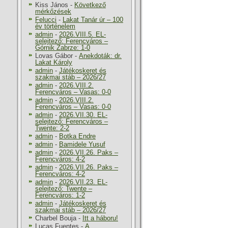
Kiss János
-
Következő
mérkőzések
Felucci
-
Lakat Tanár úr – 100
év történelem
admin
-
2026.VIII.5. EL-
selejtező: Ferencváros –
Górnik Zabrze: 1-0
Lovas Gábor
-
Anekdoták: dr.
Lakat Károly
admin
-
Játékoskeret és
szakmai stáb – 2026/27
admin
-
2026.VIII.2.
Ferencváros – Vasas: 0-0
admin
-
2026.VIII.2.
Ferencváros – Vasas: 0-0
admin
-
2026.VII.30. EL-
selejtező: Ferencváros –
Twente: 2-2
admin
-
Botka Endre
admin
-
Bamidele Yusuf
admin
-
2026.VII.26. Paks –
Ferencváros: 4-2
admin
-
2026.VII.26. Paks –
Ferencváros: 4-2
admin
-
2026.VII.23. EL-
selejtező: Twente –
Ferencváros: 1-2
admin
-
Játékoskeret és
szakmai stáb – 2026/27
Charbel Bouja
-
Itt a háboru!
Lucas Fuentes
-
A