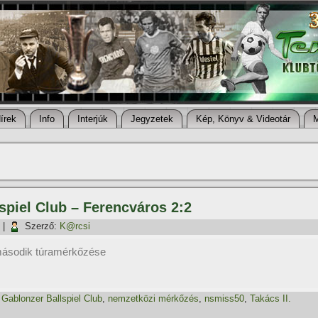
í­rek
Info
Interjúk
Jegyzetek
Kép, Könyv & Videotár
spiel Club – Ferencváros 2:2
|
Szerző:
K@rcsi
 második túramérkőzése
,
Gablonzer Ballspiel Club
,
nemzetközi mérkőzés
,
nsmiss50
,
Takács II.