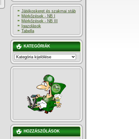
Játékoskeret és szakmai stáb
Mérkőzések - NB I
Mérkőzések - NB III
Igazolások
Tabella
KATEGÓRIÁK
KATEGÓRIÁK
HOZZÁSZÓLÁSOK