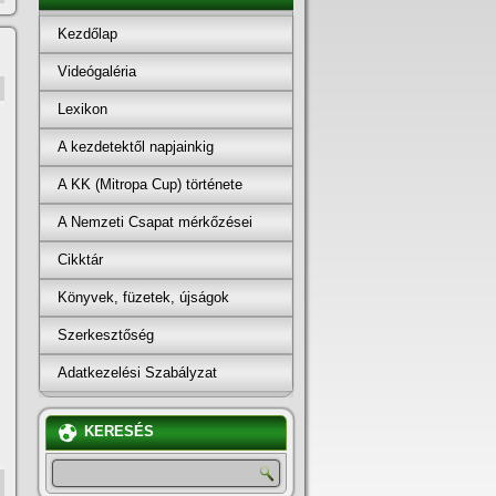
Kezdőlap
Videógaléria
Lexikon
A kezdetektől napjainkig
A KK (Mitropa Cup) története
A Nemzeti Csapat mérkőzései
Cikktár
Könyvek, füzetek, újságok
Szerkesztőség
Adatkezelési Szabályzat
KERESÉS