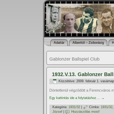
Adattár
Alberttól – Zsiborásig
H
Gablonzer Ballspiel Club
1932.V.13. Gablonzer Ball
Közzétéve:
2009. február 1. vasárnap
Döntetlenül végződött a Ferencváros
Egy kattintás ide a folytatáshoz....
→
Kategória:
1931/32
|
Címke:
1931/32
József
|
Hozzászólás most!