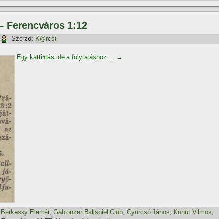
– Ferencváros 1:12
Szerző:
K@rcsi
Egy kattintás ide a folytatáshoz....
→
,
Berkessy Elemér
,
Gablonzer Ballspiel Club
,
Gyurcsó János
,
Kohut Vilmos
,