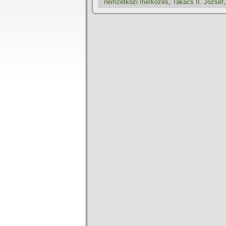
nemzetközi mérkőzés
,
Takács II. József