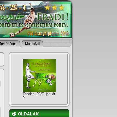
Mérkőzések
Múltidéző
Tapolca, 2027. január
9.
OLDALAK