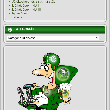
Játékoskeret és szakmai stáb
Mérkőzések - NB I
Mérkőzések - NB III
Igazolások
Tabella
KATEGÓRIÁK
KATEGÓRIÁK