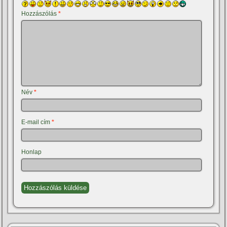
Hozzászólás
*
Név
*
E-mail cím
*
Honlap