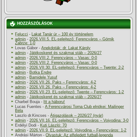
HOZZÁSZÓLÁSOK
Felucci
-
Lakat Tanár úr – 100 év történelem
admin
-
2026.VIII.5. EL-selejtező: Ferencváros – Górnik
Zabrze: 1-0
Lovas Gábor
-
Anekdoták: dr. Lakat Károly
admin
-
Játékoskeret és szakmai stáb – 2026/27
admin
-
2026.VIII.2. Ferencváros – Vasas: 0-0
admin
-
2026.VIII.2. Ferencváros – Vasas: 0-0
admin
-
2026.VII.30. EL-selejtező: Ferencváros – Twente: 2-2
admin
-
Botka Endre
admin
-
Bamidele Yusuf
admin
-
2026.VII.26. Paks – Ferencváros: 4-2
admin
-
2026.VII.26. Paks – Ferencváros: 4-2
admin
-
2026.VII.23. EL-selejtező: Twente – Ferencváros: 1-2
admin
-
Játékoskeret és szakmai stáb – 2026/27
Charbel Bouja
-
Itt a háboru!
Lucas Fuentes
-
A Ferencvárosi Torna Club elnökei: Mailinger
Béla
Laszlo dr.Kincses
-
Átigazolások – 2026/27 (nyár)
admin
-
2026.VII.16. EL-selejtező: Ferencváros – Vojvodina: 3-0
Erdélyi Dodi
-
Kuti László: 70
admin
-
2026.VII.9. EL-selejtező: Vojvodina – Ferencváros: 1-2
Andrási Márton
-
Olvastuk: Az elfeledett futball-legenda