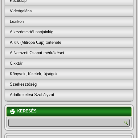
Kezdőlap
Videógaléria
Lexikon
A kezdetektől napjainkig
A KK (Mitropa Cup) története
A Nemzeti Csapat mérkőzései
Cikktár
Könyvek, füzetek, újságok
Szerkesztőség
Adatkezelési Szabályzat
KERESÉS