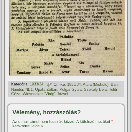
Kategória:
1933/34
|
Címke:
1933/34
,
Attila (Miskolc)
,
Bán
Nándor
,
NB1
,
Opata Zoltán
,
Polgár Gyula
,
Székely Béla
,
Toldi
Géza
,
Wiesnecker "Virág" József
Vélemény, hozzászólás?
Az e-mail címet nem tesszük közzé.
A kötelező mezőket
*
karakterrel jelöltük