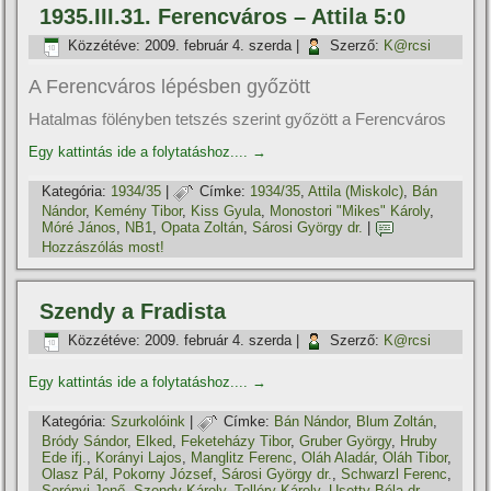
1935.III.31. Ferencváros – Attila 5:0
Közzétéve:
2009. február 4. szerda
|
Szerző:
K@rcsi
A Ferencváros lépésben győzött
Hatalmas fölényben tetszés szerint győzött a Ferencváros
Egy kattintás ide a folytatáshoz....
→
Kategória:
1934/35
|
Címke:
1934/35
,
Attila (Miskolc)
,
Bán
Nándor
,
Kemény Tibor
,
Kiss Gyula
,
Monostori "Mikes" Károly
,
Móré János
,
NB1
,
Opata Zoltán
,
Sárosi György dr.
|
Hozzászólás most!
Szendy a Fradista
Közzétéve:
2009. február 4. szerda
|
Szerző:
K@rcsi
Egy kattintás ide a folytatáshoz....
→
Kategória:
Szurkolóink
|
Címke:
Bán Nándor
,
Blum Zoltán
,
Bródy Sándor
,
Elked
,
Feketeházy Tibor
,
Gruber György
,
Hruby
Ede ifj.
,
Korányi Lajos
,
Manglitz Ferenc
,
Oláh Aladár
,
Oláh Tibor
,
Olasz Pál
,
Pokorny József
,
Sárosi György dr.
,
Schwarzl Ferenc
,
Serényi Jenő
,
Szendy Károly
,
Telléry Károly
,
Usetty Béla dr.
,