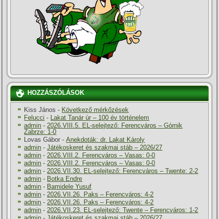
HOZZÁSZÓLÁSOK
Kiss János
-
Következő mérkőzések
Felucci
-
Lakat Tanár úr – 100 év történelem
admin
-
2026.VIII.5. EL-selejtező: Ferencváros – Górnik
Zabrze: 1-0
Lovas Gábor
-
Anekdoták: dr. Lakat Károly
admin
-
Játékoskeret és szakmai stáb – 2026/27
admin
-
2026.VIII.2. Ferencváros – Vasas: 0-0
admin
-
2026.VIII.2. Ferencváros – Vasas: 0-0
admin
-
2026.VII.30. EL-selejtező: Ferencváros – Twente: 2-2
admin
-
Botka Endre
admin
-
Bamidele Yusuf
admin
-
2026.VII.26. Paks – Ferencváros: 4-2
admin
-
2026.VII.26. Paks – Ferencváros: 4-2
admin
-
2026.VII.23. EL-selejtező: Twente – Ferencváros: 1-2
admin
-
Játékoskeret és szakmai stáb – 2026/27