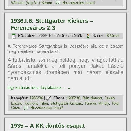
Wilhelm (Víg VI.) Simon
|
Hozzászólás most!
1936.I.6. Stuttgarter Kickers –
Ferencváros 2:3
Közzétéve:
2009. február 5. csütörtök
|
Szerző:
K@rcsi
A Ferencváros Stuttgartban is vesztésre állt, de a csapat
még idejében magára talált
A futballista, aki még boldog, hogy világot láthat:
Sárosi tartalékja a téli portyán Jakab László
nyomdászinas örömében már három éjszaka
nem aludt
Egy kattintás ide a folytatáshoz....
→
Kategória:
1935/36
|
Címke:
1935/36
,
Bán Nándor
,
Jakab
László
,
Kemény Tibor
,
Stuttgarter Kickers
,
Táncos Mihály
,
Toldi
Géza
|
Hozzászólás most!
1935 – A KK döntős csapat