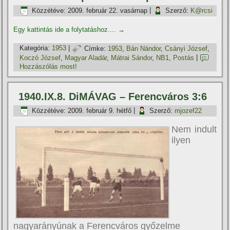
Közzétéve:
2009. február 22. vasárnap
|
Szerző:
K@rcsi
Egy kattintás ide a folytatáshoz....
→
Kategória:
1953
|
Címke:
1953
,
Bán Nándor
,
Csányi József
,
Koczó József
,
Magyar Aladár
,
Mátrai Sándor
,
NB1
,
Postás
|
Hozzászólás most!
1940.IX.8. DiMÁVAG – Ferencváros 3:6
Közzétéve:
2009. február 9. hétfő
|
Szerző:
mjozef22
Nem indult
ilyen
nagyarányúnak a Ferencváros győzelme