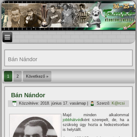
Bán Nándor
1
2
Következő »
Bán Nándor
Közzétéve:
2018. június 17. vasárnap
|
Szerző:
K@rcsi
Majd minden alkalommal
jobbhátvéd
ként szerepelt, de, ha a
szükség úgy hozta a fedezetsorban
is helytállt.