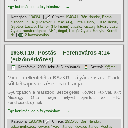
Egy kattintás ide a folytatáshoz....
→
Kategória:
1940/41
|
Címke:
1940/41
,
Bán Nándor
,
Barna
Sándor
,
DVTK (Diósgyőr; DIMÁVAG)
,
Finta Károly
,
Füzér János
,
Gyetvai László
,
Hámori (Hoffmann) László
,
Kiszely István
,
Lázár
Gyula
,
mesternégyes
,
NB1
,
öngól
,
Polgár Gyula
,
Szoyka Kornél
dr.
|
2 hozzászólás
1936.I.19. Postás – Ferencváros 4:14
(edzőmérkőzés)
Közzétéve:
2009. február 5. csütörtök
|
Szerző:
K@rcsi
Minden ellenfelét a BSzKRt pályára viszi a Fradi,
sőt kétkapus edzéseit is ott tartja
Gyúrópadon a masszőr: Beszélgetés Kovács Fuxival, akit
Misángyi Ottó maga helyett ajánlott az FTC
kondícióedzőjének
Egy kattintás ide a folytatáshoz....
→
Kategória:
1935/36
|
Címke:
1935/36
,
Bán Nándor
,
edzőmérkőzés
,
Kovács "Fuxi" János
,
Kovács János
,
Postás
,