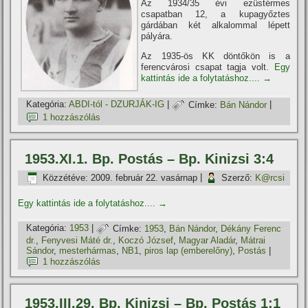
Az 1934/35 évi ezüstérmes
csapatban 12, a kupagyőztes
gárdában két alkalommal lépett
pályára.
Az 1935-ös KK döntőkön is a
ferencvárosi csapat tagja volt.
Egy
kattintás ide a folytatáshoz....
→
Kategória:
ABDI-tól - DZURJÁK-IG
|
Címke:
Bán Nándor
|
1 hozzászólás
1953.XI.1. Bp. Postás – Bp. Kinizsi 3:4
Közzétéve:
2009. február 22. vasárnap
|
Szerző:
K@rcsi
Egy kattintás ide a folytatáshoz....
→
Kategória:
1953
|
Címke:
1953
,
Bán Nándor
,
Dékány Ferenc
dr.
,
Fenyvesi Máté dr.
,
Koczó József
,
Magyar Aladár
,
Mátrai
Sándor
,
mesterhármas
,
NB1
,
piros lap (emberelőny)
,
Postás
|
1 hozzászólás
1953.III.29. Bp. Kinizsi – Bp. Postás 1:1