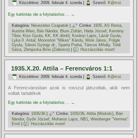
Közzétéve:
2009. február 4. szerda
|
Szerző:
K@rcsi
Egy kattintás ide a folytatáshoz....
→
Kategória:
Nevezetes Csapatok
|
Címke:
1935
,
AS Roma
,
Austria Wien
,
Bán Nándor
,
Blum Zoltán
,
Háda József
,
Kemény
Tibor
,
Kiss Gyula
,
KK
,
KK döntő
,
Korányi Lajos
,
Lázár Gyula
,
Lyka II. Antal
,
Monostori "Mikes" Károly
,
Móré János
,
Polgár
Gyula
,
Sárosi György dr.
,
Sparta Praha
,
Táncos Mihály
,
Toldi
Géza
,
Zbrojovka Brno (Zidenice)
|
Hozzászólás most!
1935.X.20. Attila – Ferencváros 1:1
Közzétéve:
2009. február 4. szerda
|
Szerző:
K@rcsi
A Ferencvárosban azok is rosszul játszottak, akik nem
voltak tartalékok
Egy kattintás ide a folytatáshoz....
→
Kategória:
1935/36
|
Címke:
1935/36
,
Attila (Miskolc)
,
Bán
Nándor
,
Győri József
,
Moharos Lajos
,
NB1
,
Weinberger "Vermes"
Ernő
|
Hozzászólás most!