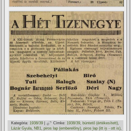
Kategória:
1938/39
|
Címke:
1938/39
,
büntető (értékesí­tett)
,
Lázár Gyula
,
NB1
,
piros lap (emberelőny)
,
piros lap (itt is - ott is)
,