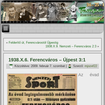
«
Felderí­tő út, Ferencvárostól Újpestig
1938.X.9. Nemzeti – Ferencváros 2:3
»
1938.X.6. Ferencváros – Újpest 3:1
Közzétéve:
2009. február 7. szombat
|
Szerző:
mjozef22
Az évad