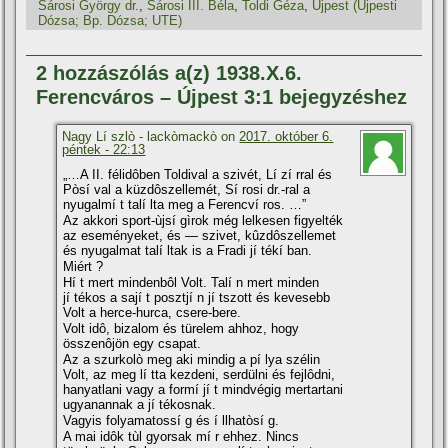
Sárosi György dr.
,
Sárosi III. Béla
,
Toldi Géza
,
Újpest (Újpesti
Dózsa; Bp. Dózsa; UTE)
2 hozzászólás a(z) 1938.X.6.
Ferencváros – Újpest 3:1 bejegyzéshez
Nagy Lí szlò - lackòmackò on
2017. október 6.
péntek - 22:13
„…A II. félidôben Toldival a szivét, Lí zí rral és
Pòsí val a küzdôszellemét, Sí rosi dr.-ral a
nyugalmí t talí lta meg a Ferencví ros. …”
Az akkori sport-ùjsí gìrok még lelkesen figyelték
az eseményeket, és — szivet, kûzdôszellemet
és nyugalmat talí ltak is a Fradi jí tékí ban.
Miért ?
Hí t mert mindenbôl Volt. Talí n mert minden
jí tékos a sají t posztjí n jí tszott és kevesebb
Volt a herce-hurca, csere-bere.
Volt idô, bizalom és türelem ahhoz, hogy
összenôjön egy csapat.
Az a szurkolò meg aki mindig a pí lya szélin
Volt, az meg lí tta kezdeni, serdülni és fejlôdni,
hanyatlani vagy a formí jí t mindvégig mertartani
ugyanannak a jí tékosnak.
Vagyis folyamatossí g és í llhatòsí g.
A mai idôk tùl gyorsak mí r ehhez. Nincs