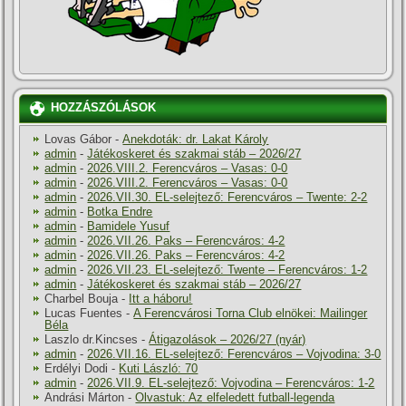
HOZZÁSZÓLÁSOK
Lovas Gábor
-
Anekdoták: dr. Lakat Károly
admin
-
Játékoskeret és szakmai stáb – 2026/27
admin
-
2026.VIII.2. Ferencváros – Vasas: 0-0
admin
-
2026.VIII.2. Ferencváros – Vasas: 0-0
admin
-
2026.VII.30. EL-selejtező: Ferencváros – Twente: 2-2
admin
-
Botka Endre
admin
-
Bamidele Yusuf
admin
-
2026.VII.26. Paks – Ferencváros: 4-2
admin
-
2026.VII.26. Paks – Ferencváros: 4-2
admin
-
2026.VII.23. EL-selejtező: Twente – Ferencváros: 1-2
admin
-
Játékoskeret és szakmai stáb – 2026/27
Charbel Bouja
-
Itt a háboru!
Lucas Fuentes
-
A Ferencvárosi Torna Club elnökei: Mailinger
Béla
Laszlo dr.Kincses
-
Átigazolások – 2026/27 (nyár)
admin
-
2026.VII.16. EL-selejtező: Ferencváros – Vojvodina: 3-0
Erdélyi Dodi
-
Kuti László: 70
admin
-
2026.VII.9. EL-selejtező: Vojvodina – Ferencváros: 1-2
Andrási Márton
-
Olvastuk: Az elfeledett futball-legenda