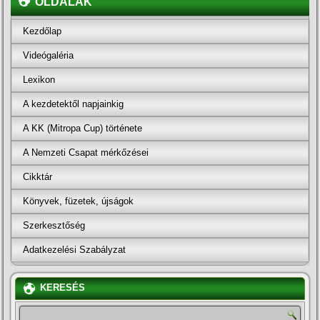
OLDALAK
Kezdőlap
Videógaléria
Lexikon
A kezdetektől napjainkig
A KK (Mitropa Cup) története
A Nemzeti Csapat mérkőzései
Cikktár
Könyvek, füzetek, újságok
Szerkesztőség
Adatkezelési Szabályzat
KERESÉS