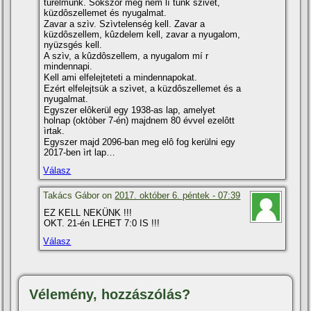
türelmünk. Sokszor meg nem lí tunk szivet,
küzdôszellemet és nyugalmat.
Zavar a szìv. Szìvtelenség kell. Zavar a
küzdôszellem, kûzdelem kell, zavar a nyugalom,
nyüzsgés kell.
A szìv, a kûzdôszellem, a nyugalom mí r
mindennapi.
Kell ami elfelejteteti a mindennapokat.
Ezért elfelejtsük a szìvet, a küzdôszellemet és a
nyugalmat.
Egyszer elôkerül egy 1938-as lap, amelyet
holnap (oktòber 7-én) majdnem 80 évvel ezelôtt
ìrtak.
Egyszer majd 2096-ban meg elô fog kerülni egy
2017-ben ìrt lap…
Válasz
Takács Gábor on
2017. október 6. péntek - 07:39
EZ KELL NEKÜNK !!!
OKT. 21-én LEHET 7:0 IS !!!
Válasz
Vélemény, hozzászólás?