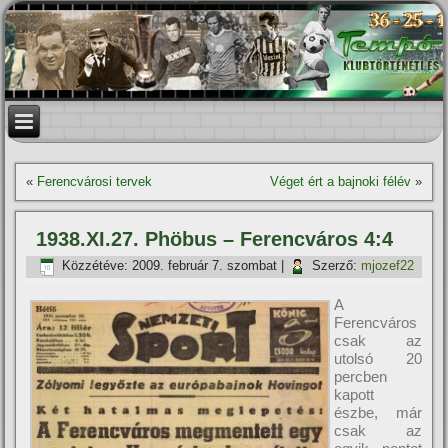
«
Ferencvárosi tervek
Véget ért a bajnoki félév
»
1938.XI.27. Phöbus – Ferencváros 4:4
Közzétéve:
2009. február 7. szombat
|
Szerző:
mjozef22
A
Ferencváros
csak az
utolsó 20
percben
kapott
észbe, már
csak az