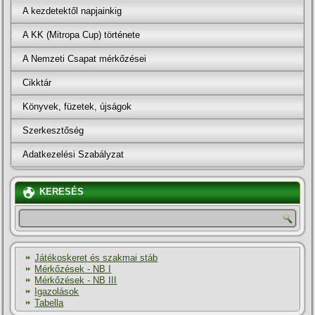
A kezdetektől napjainkig
A KK (Mitropa Cup) története
A Nemzeti Csapat mérkőzései
Cikktár
Könyvek, füzetek, újságok
Szerkesztőség
Adatkezelési Szabályzat
KERESÉS
Játékoskeret és szakmai stáb
Mérkőzések - NB I
Mérkőzések - NB III
Igazolások
Tabella