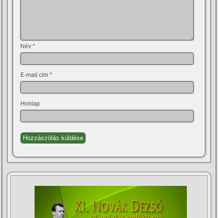
Név
*
E-mail cím
*
Honlap