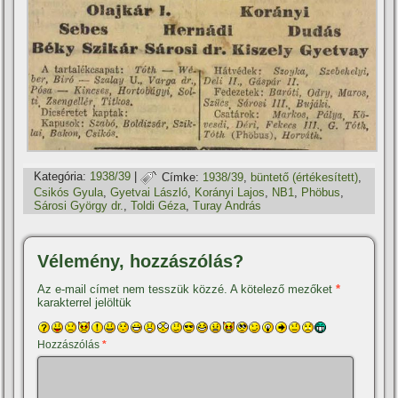
Kategória:
1938/39
|
Címke:
1938/39
,
büntető (értékesí­tett)
,
Csikós Gyula
,
Gyetvai László
,
Korányi Lajos
,
NB1
,
Phöbus
,
Sárosi György dr.
,
Toldi Géza
,
Turay András
Vélemény, hozzászólás?
Az e-mail címet nem tesszük közzé.
A kötelező mezőket
*
karakterrel jelöltük
Hozzászólás
*