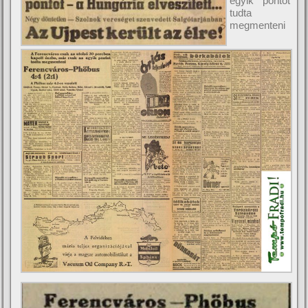
egyik pontot
tudta
megmenteni