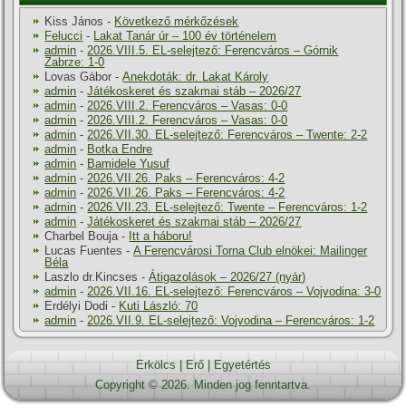
Kiss János
-
Következő mérkőzések
Felucci
-
Lakat Tanár úr – 100 év történelem
admin
-
2026.VIII.5. EL-selejtező: Ferencváros – Górnik
Zabrze: 1-0
Lovas Gábor
-
Anekdoták: dr. Lakat Károly
admin
-
Játékoskeret és szakmai stáb – 2026/27
admin
-
2026.VIII.2. Ferencváros – Vasas: 0-0
admin
-
2026.VIII.2. Ferencváros – Vasas: 0-0
admin
-
2026.VII.30. EL-selejtező: Ferencváros – Twente: 2-2
admin
-
Botka Endre
admin
-
Bamidele Yusuf
admin
-
2026.VII.26. Paks – Ferencváros: 4-2
admin
-
2026.VII.26. Paks – Ferencváros: 4-2
admin
-
2026.VII.23. EL-selejtező: Twente – Ferencváros: 1-2
admin
-
Játékoskeret és szakmai stáb – 2026/27
Charbel Bouja
-
Itt a háboru!
Lucas Fuentes
-
A Ferencvárosi Torna Club elnökei: Mailinger
Béla
Laszlo dr.Kincses
-
Átigazolások – 2026/27 (nyár)
admin
-
2026.VII.16. EL-selejtező: Ferencváros – Vojvodina: 3-0
Erdélyi Dodi
-
Kuti László: 70
admin
-
2026.VII.9. EL-selejtező: Vojvodina – Ferencváros: 1-2
Erkölcs
|
Erő
|
Egyetértés
Copyright © 2026. Minden jog fenntartva.