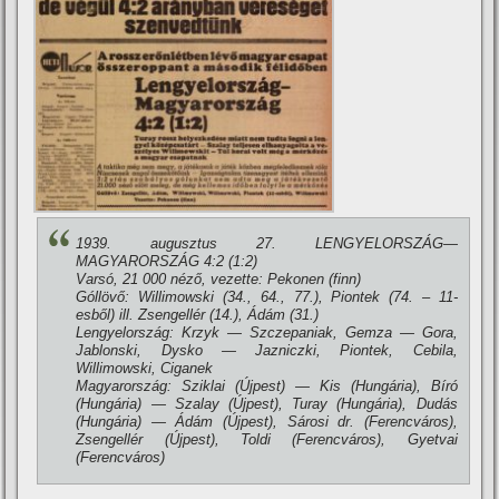
1939. augusztus 27. LENGYELORSZÁG—
MAGYARORSZÁG 4:2 (1:2)
Varsó, 21 000 néző, vezette: Pekonen (finn)
Góllövő: Willimowski (34., 64., 77.), Piontek (74. – 11-
esből) ill. Zsengellér (14.), Ádám (31.)
Lengyelország: Krzyk — Szczepaniak, Gemza — Gora,
Jablonski, Dysko — Jazniczki, Piontek, Cebila,
Willimowski, Ciganek
Magyarország: Sziklai (Újpest) — Kis (Hungária), Bí­ró
(Hungária) — Szalay (Újpest), Turay (Hungária), Dudás
(Hungária) — Ádám (Újpest), Sárosi dr. (Ferencváros),
Zsengellér (Újpest), Toldi (Ferencváros), Gyetvai
(Ferencváros)