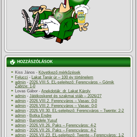
HOZZÁSZÓLÁSOK
Kiss János
-
Következő mérkőzések
Felucci
-
Lakat Tanár úr – 100 év történelem
admin
-
2026.VIII.5. EL-selejtező: Ferencváros – Górnik
Zabrze: 1-0
Lovas Gábor
-
Anekdoták: dr. Lakat Károly
admin
-
Játékoskeret és szakmai stáb – 2026/27
admin
-
2026.VIII.2. Ferencváros – Vasas: 0-0
admin
-
2026.VIII.2. Ferencváros – Vasas: 0-0
admin
-
2026.VII.30. EL-selejtező: Ferencváros – Twente: 2-2
admin
-
Botka Endre
admin
-
Bamidele Yusuf
admin
-
2026.VII.26. Paks – Ferencváros: 4-2
admin
-
2026.VII.26. Paks – Ferencváros: 4-2
admin
-
2026.VII.23. EL-selejtező: Twente – Ferencváros: 1-2