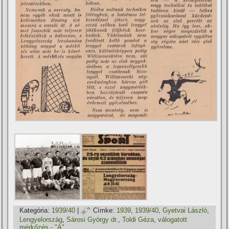
Kategória:
1939/40
|
Címke:
1939
,
1939/40
,
Gyetvai László
,
Lengyelország
,
Sárosi György dr.
,
Toldi Géza
,
válogatott
mérkőzés - "A"