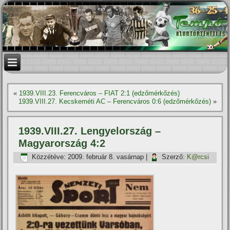
«
1939.VIII.23. Ferencváros – FIAT 2:1 (edzőmérkőzés)
1939.VIII.27. Kecskeméti AC – Ferencváros 0:6 (edzőmérkőzés)
»
1939.VIII.27. Lengyelország –
Magyarország 4:2
Közzétéve:
2009. február 8. vasárnap
|
Szerző:
K@rcsi