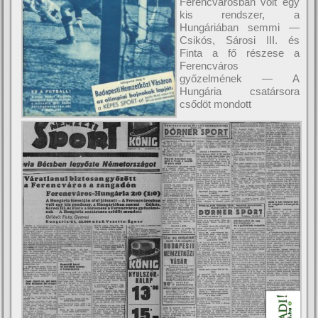
Ferencvárosban volt egy
kis rendszer, a
Hungáriában semmi —
Csikós, Sárosi III. és
Finta a fő részese a
Ferencváros
győzelmének — A
Hungária csatársora
csődöt mondott