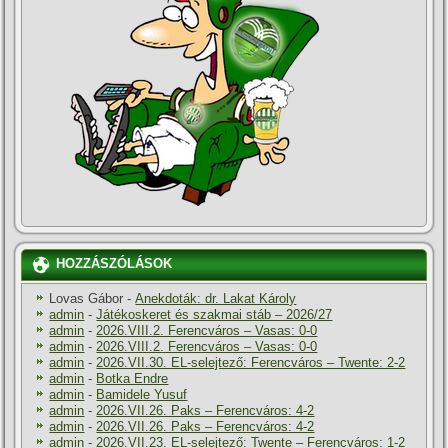
HOZZÁSZÓLÁSOK
Lovas Gábor
-
Anekdoták: dr. Lakat Károly
admin
-
Játékoskeret és szakmai stáb – 2026/27
admin
-
2026.VIII.2. Ferencváros – Vasas: 0-0
admin
-
2026.VIII.2. Ferencváros – Vasas: 0-0
admin
-
2026.VII.30. EL-selejtező: Ferencváros – Twente: 2-2
admin
-
Botka Endre
admin
-
Bamidele Yusuf
admin
-
2026.VII.26. Paks – Ferencváros: 4-2
admin
-
2026.VII.26. Paks – Ferencváros: 4-2
admin
-
2026.VII.23. EL-selejtező: Twente – Ferencváros: 1-2