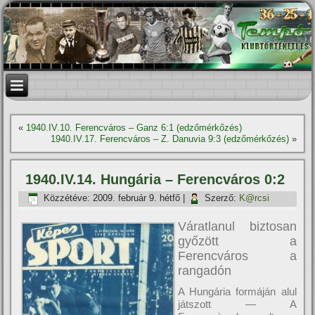
«
1940.IV.10. Ferencváros – Ganz 6:1 (edzőmérkőzés)
1940.IV.17. Ferencváros – Z. Danuvia 9:3 (edzőmérkőzés)
»
1940.IV.14. Hungária – Ferencváros 0:2
Közzétéve:
2009. február 9. hétfő
|
Szerző:
K@rcsi
Váratlanul biztosan
győzött a
Ferencváros a
rangadón
A Hungária formáján alul
játszott — A