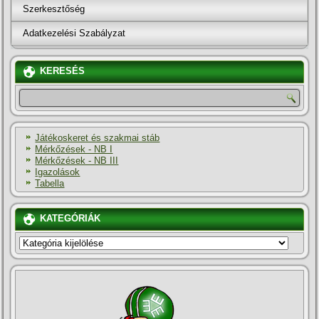
Szerkesztőség
Adatkezelési Szabályzat
KERESÉS
Játékoskeret és szakmai stáb
Mérkőzések - NB I
Mérkőzések - NB III
Igazolások
Tabella
KATEGÓRIÁK
KATEGÓRIÁK