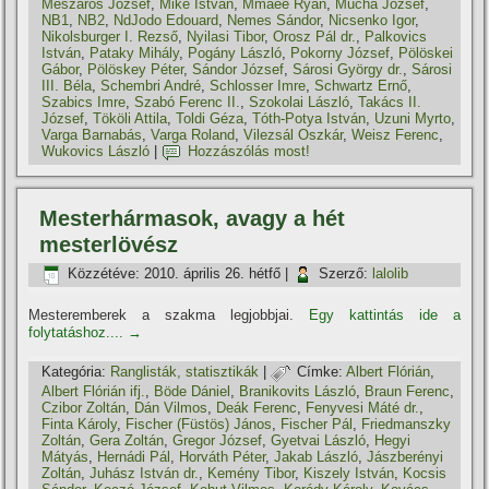
Mészáros József
,
Mike István
,
Mmaee Ryan
,
Mucha József
,
NB1
,
NB2
,
NdJodo Edouard
,
Nemes Sándor
,
Nicsenko Igor
,
Nikolsburger I. Rezső
,
Nyilasi Tibor
,
Orosz Pál dr.
,
Palkovics
István
,
Pataky Mihály
,
Pogány László
,
Pokorny József
,
Pölöskei
Gábor
,
Pölöskey Péter
,
Sándor József
,
Sárosi György dr.
,
Sárosi
III. Béla
,
Schembri André
,
Schlosser Imre
,
Schwartz Ernő
,
Szabics Imre
,
Szabó Ferenc II.
,
Szokolai László
,
Takács II.
József
,
Tököli Attila
,
Toldi Géza
,
Tóth-Potya István
,
Uzuni Myrto
,
Varga Barnabás
,
Varga Roland
,
Vilezsál Oszkár
,
Weisz Ferenc
,
Wukovics László
|
Hozzászólás most!
Mesterhármasok, avagy a hét
mesterlövész
Közzétéve:
2010. április 26. hétfő
|
Szerző:
lalolib
Mesteremberek a szakma legjobbjai.
Egy kattintás ide a
folytatáshoz....
→
Kategória:
Ranglisták, statisztikák
|
Címke:
Albert Flórián
,
Albert Flórián ifj.
,
Böde Dániel
,
Branikovits László
,
Braun Ferenc
,
Czibor Zoltán
,
Dán Vilmos
,
Deák Ferenc
,
Fenyvesi Máté dr.
,
Finta Károly
,
Fischer (Füstös) János
,
Fischer Pál
,
Friedmanszky
Zoltán
,
Gera Zoltán
,
Gregor József
,
Gyetvai László
,
Hegyi
Mátyás
,
Hernádi Pál
,
Horváth Péter
,
Jakab László
,
Jászberényi
Zoltán
,
Juhász István dr.
,
Kemény Tibor
,
Kiszely István
,
Kocsis