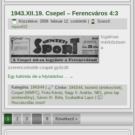
1943.XII.19. Csepel – Ferencváros 4:3
Közzétéve:
2009. február 12. csütörtök
|
Szerző:
mjozef22
Izgalmas
mérkőzésen
a
szerencsésebb csapat győzött
Egy kattintás ide a folytatáshoz....
→
Kategória:
1943/44
|
Címke:
1943/44
,
büntető (értékesí­tett)
,
Csepel (WMFC)
,
Finta Károly
,
Nagy II. András
,
NB1
,
piros lap
(emberelőny)
,
Sárosi III. Béla
,
Szabadkai Lajos
|
Hozzászólás most!
1
2
3
…
8
Következő »