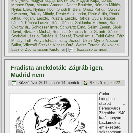
MK (MNK; Magyar Kupa)
,
MK (MNK; Magyar Kupa) döntő
,
Mmaee Ryan
,
Moutari Amadou
,
Nacer Bouiche
,
Németh Miklós
,
Nyilas Elek
,
Nyilasi Tibor
,
Onódi II. Béla
,
Orosz Pál dr.
,
Owusu
Kwabena
,
Pataky Mihály
,
Pesic Aleksandar
,
Pinte Attila
,
Pintér
Attila
,
Pogány László
,
Pusztai László
,
Rákosi Gyula
,
Rátkai
László
,
Répási László
,
Rósa Dénes
,
Saldanha Matheus
,
Sárosi
György dr.
,
Schlosser Imre
,
Schwartz Ernő
,
Selimi Zenun
,
Sigér
Dávid
,
Skvarka Michal
,
Somalia
,
Szabics Imre
,
Szántó Gábor
,
Szokolai László
,
Takács II. József
,
Tököli Attila
,
Toldi Géza
,
Tóth
Mihály
,
Tóth-Potya István
,
Turay József
,
Uzuni Myrto
,
Vécsei
Bálint
,
Vilezsál Oszkár
,
Vincze Ottó
,
Weisz Ferenc
,
Wukovics
László
,
Zachariassen Kristoffer
|
Hozzászólás most!
Fradista anekdoták: Zágráb igen,
Madrid nem
Közzétéve:
2011. január 14. péntek
|
Szerző:
mjozef22
Cudar
hidegben
utazott a
Ferencváros
Zágrábba 1940
karácsonyán.
Eszkimókra
emlékeztető,
sokszorosan