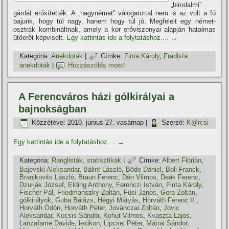
„birodalmi”
gárdát erősí­tették. A „nagynémet” válogatottal nem is az volt a fő
bajunk, hogy túl nagy, hanem hogy túl jó. Megfelelt egy német-
osztrák kombináltnak, amely a kor erőviszonyai alapján hatalmas
ütőerőt képviselt.
Egy kattintás ide a folytatáshoz....
→
Kategória:
Anekdoták
|
Címke:
Finta Károly
,
Fradista
anekdoták
|
Hozzászólás most!
A Ferencváros házi gólkirályai a
bajnokságban
Közzétéve:
2010. június 27. vasárnap
|
Szerző:
K@rcsi
Egy kattintás ide a folytatáshoz....
→
Kategória:
Ranglisták, statisztikák
|
Címke:
Albert Flórián
,
Bajevski Aleksandar
,
Bálint László
,
Böde Dániel
,
Boli Franck
,
Branikovits László
,
Braun Ferenc
,
Dán Vilmos
,
Deák Ferenc
,
Dzurják József
,
Elding Anthony
,
Ferenczi István
,
Finta Károly
,
Fischer Pál
,
Friedmanszky Zoltán
,
Füsi János
,
Gera Zoltán
,
gólkirályok
,
Guba Balázs
,
Hegyi Mátyás
,
Horváth Ferenc II.
,
Horváth Ödön
,
Horváth Péter
,
Jovánczai Zoltán
,
Jovic
Aleksandar
,
Kocsis Sándor
,
Kohut Vilmos
,
Kvaszta Lajos
,
Lanzafame Davide
,
lexikon
,
Lipcsei Péter
,
Mátrai Sándor
,