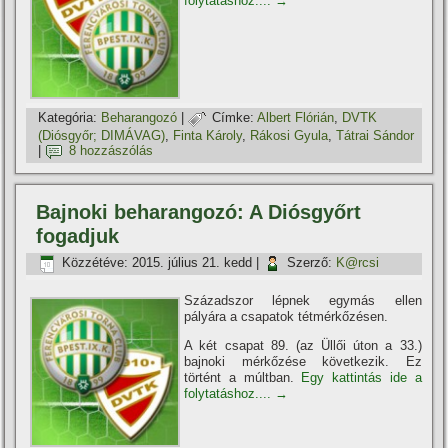
folytatáshoz....
→
Kategória:
Beharangozó
|
Címke:
Albert Flórián
,
DVTK
(Diósgyőr; DIMÁVAG)
,
Finta Károly
,
Rákosi Gyula
,
Tátrai Sándor
|
8 hozzászólás
Bajnoki beharangozó: A Diósgyőrt
fogadjuk
Közzétéve:
2015. július 21. kedd
|
Szerző:
K@rcsi
Századszor lépnek egymás ellen
pályára a csapatok tétmérkőzésen.
A két csapat 89. (az Üllői úton a 33.)
bajnoki mérkőzése következik. Ez
történt a múltban.
Egy kattintás ide a
folytatáshoz....
→