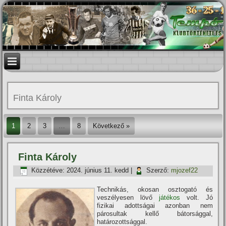
Finta Károly
1
2
3
…
8
Következő »
Finta Károly
Közzétéve:
2024. június 11. kedd
|
Szerző:
mjozef22
Technikás, okosan osztogató és
veszélyesen lövő
játékos
volt. Jó
fizikai adottságai azonban nem
párosultak kellő bátorsággal,
határozottsággal.