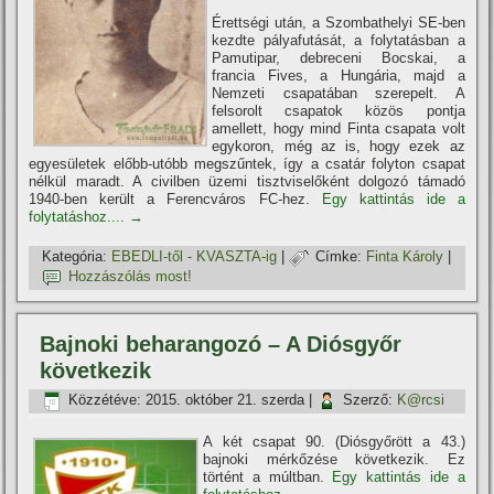
Érettségi után, a Szombathelyi SE-ben
kezdte pályafutását, a folytatásban a
Pamutipar, debreceni Bocskai, a
francia Fives, a Hungária, majd a
Nemzeti csapatában szerepelt. A
felsorolt csapatok közös pontja
amellett, hogy mind Finta csapata volt
egykoron, még az is, hogy ezek az
egyesületek előbb-utóbb megszűntek, í­gy a csatár folyton csapat
nélkül maradt. A civilben üzemi tisztviselőként dolgozó támadó
1940-ben került a Ferencváros FC-hez.
Egy kattintás ide a
folytatáshoz....
→
Kategória:
EBEDLI-től - KVASZTA-ig
|
Címke:
Finta Károly
|
Hozzászólás most!
Bajnoki beharangozó – A Diósgyőr
következik
Közzétéve:
2015. október 21. szerda
|
Szerző:
K@rcsi
A két csapat 90. (Diósgyőrött a 43.)
bajnoki mérkőzése következik. Ez
történt a múltban.
Egy kattintás ide a