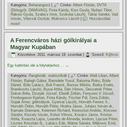
Kategória:
Beharangozó
|
Címke:
Albert Flórián
,
DVTK
(Diósgyőr; DIMÁVAG)
,
Finta Károly
,
Kiss Gyula
,
Nyilasi Tibor
,
Rákosi Gyula
,
Szabics Imre
,
Szokolai László
,
Tátrai Sándor
,
Vad
István
,
Vilezsál Oszkár
,
Wukovics László
|
Hozzászólás
most!
A Ferencváros házi gólkirályai a
Magyar Kupában
Közzétéve:
2011. március 19. szombat
|
Szerző:
K@rcsi
Egy kattintás ide a folytatáshoz....
→
Kategória:
Ranglisták, statisztikák
|
Címke:
Abdi Liban
,
Albert
Flórián
,
Balogh Gábor
,
Bamidele Yusuf
,
Baturina Roko
,
Böde
Dániel
,
Bőle Lukács
,
Boli Franck
,
Borsos Miklós
,
Botka Endre
,
Branikovits László
,
Busai Attila
,
Dán Vilmos
,
Deszatnik Péter
,
Dukon Béla
,
Dzurják József
,
Ebedli Zoltán
,
Fenyvesi II József
,
Finnbogason Kjartan
,
Finta Károly
,
Fischer Pál
,
Gera Zoltán
,
Gojak Amer
,
gólkirályok
,
Gyetvai László
,
Horváth Ferenc II.
,
Horváth Ödön
,
Horváth Péter
,
Hrutka János
,
Juhász István dr.
,
Kamate Dramane
,
Kelemen Richárd
,
Keresztúri András
,
Kincses
Sándor
,
Kiszely István
,
Kohut Vilmos
,
Kovács János
,
Kriston
Attila
,
Kvaszta Lajos
,
Leandro de Almeida
,
lexikon
,
Lipcsei Péter
,
Lisztes Krisztián ifj.
,
Lukács Ede
,
Mátrai Sándor
,
Miljkovic Emil
,