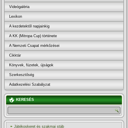
Videógaléria
Lexikon
A kezdetektől napjainkig
A KK (Mitropa Cup) története
A Nemzeti Csapat mérkőzései
Cikktár
Könyvek, füzetek, újságok
Szerkesztőség
Adatkezelési Szabályzat
KERESÉS
Játékoskeret és szakmai stáb