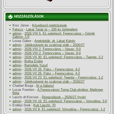
HOZZÁSZÓLÁSOK
Kiss János
-
Következő mérkőzések
Felucci
-
Lakat Tanár úr – 100 év történelem
admin
-
2026.VIII.5. EL-selejtező: Ferencváros – Górnik
Zabrze: 1-0
Lovas Gábor
-
Anekdoták: dr. Lakat Károly
admin
-
Játékoskeret és szakmai stáb – 2026/27
admin
-
2026.VIII.2. Ferencváros – Vasas: 0-0
admin
-
2026.VIII.2. Ferencváros – Vasas: 0-0
admin
-
2026.VII.30. EL-selejtező: Ferencváros – Twente: 2-2
admin
-
Botka Endre
admin
-
Bamidele Yusuf
admin
-
2026.VII.26. Paks – Ferencváros: 4-2
admin
-
2026.VII.26. Paks – Ferencváros: 4-2
admin
-
2026.VII.23. EL-selejtező: Twente – Ferencváros: 1-2
admin
-
Játékoskeret és szakmai stáb – 2026/27
Charbel Bouja
-
Itt a háboru!
Lucas Fuentes
-
A Ferencvárosi Torna Club elnökei: Mailinger
Béla
Laszlo dr.Kincses
-
Átigazolások – 2026/27 (nyár)
admin
-
2026.VII.16. EL-selejtező: Ferencváros – Vojvodina: 3-0
Erdélyi Dodi
-
Kuti László: 70
admin
-
2026.VII.9. EL-selejtező: Vojvodina – Ferencváros: 1-2