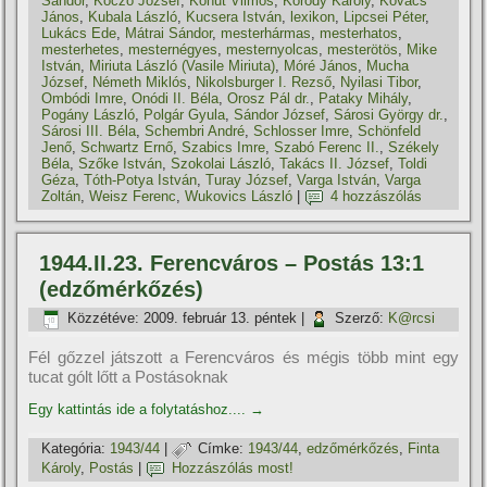
Sándor
,
Koczó József
,
Kohut Vilmos
,
Koródy Károly
,
Kovács
János
,
Kubala László
,
Kucsera István
,
lexikon
,
Lipcsei Péter
,
Lukács Ede
,
Mátrai Sándor
,
mesterhármas
,
mesterhatos
,
mesterhetes
,
mesternégyes
,
mesternyolcas
,
mesterötös
,
Mike
István
,
Miriuta László (Vasile Miriuta)
,
Móré János
,
Mucha
József
,
Németh Miklós
,
Nikolsburger I. Rezső
,
Nyilasi Tibor
,
Ombódi Imre
,
Onódi II. Béla
,
Orosz Pál dr.
,
Pataky Mihály
,
Pogány László
,
Polgár Gyula
,
Sándor József
,
Sárosi György dr.
,
Sárosi III. Béla
,
Schembri André
,
Schlosser Imre
,
Schönfeld
Jenő
,
Schwartz Ernő
,
Szabics Imre
,
Szabó Ferenc II.
,
Székely
Béla
,
Szőke István
,
Szokolai László
,
Takács II. József
,
Toldi
Géza
,
Tóth-Potya István
,
Turay József
,
Varga István
,
Varga
Zoltán
,
Weisz Ferenc
,
Wukovics László
|
4 hozzászólás
1944.II.23. Ferencváros – Postás 13:1
(edzőmérkőzés)
Közzétéve:
2009. február 13. péntek
|
Szerző:
K@rcsi
Fél gőzzel játszott a Ferencváros és mégis több mint egy
tucat gólt lőtt a Postásoknak
Egy kattintás ide a folytatáshoz....
→
Kategória:
1943/44
|
Címke:
1943/44
,
edzőmérkőzés
,
Finta
Károly
,
Postás
|
Hozzászólás most!