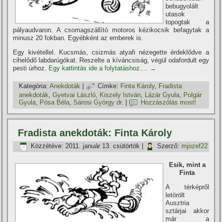
bebugyolált
utasok
topogtak a
pályaudvaron. A csomagszállí­tó motoros kézikocsik befagytak a
minusz 20 fokban. Egyébként az emberek is.
Egy kivétellel. Kucsmás, csizmás atyafi nézegette érdeklődve a
cihelődő labdarúgókat. Reszelte a kí­váncsiság, végül odafordult egy
pesti úrhoz.
Egy kattintás ide a folytatáshoz....
→
Kategória:
Anekdoták
|
Címke:
Finta Károly
,
Fradista
anekdoták
,
Gyetvai László
,
Kiszely István
,
Lázár Gyula
,
Polgár
Gyula
,
Pósa Béla
,
Sárosi György dr.
|
Hozzászólás most!
Fradista anekdoták: Finta Károly
Közzétéve:
2011. január 13. csütörtök
|
Szerző:
mjozef22
Esik, mint a
Finta
A térképről
letörölt
Ausztria
sztárjai akkor
már a