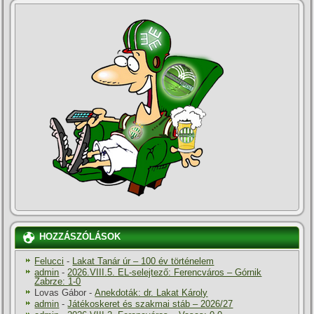
HOZZÁSZÓLÁSOK
Felucci
-
Lakat Tanár úr – 100 év történelem
admin
-
2026.VIII.5. EL-selejtező: Ferencváros – Górnik
Zabrze: 1-0
Lovas Gábor
-
Anekdoták: dr. Lakat Károly
admin
-
Játékoskeret és szakmai stáb – 2026/27