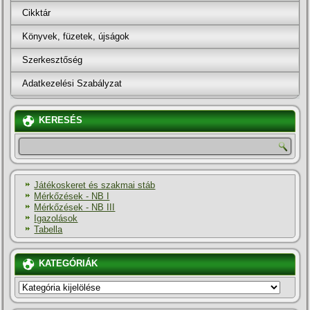
Cikktár
Könyvek, füzetek, újságok
Szerkesztőség
Adatkezelési Szabályzat
KERESÉS
Játékoskeret és szakmai stáb
Mérkőzések - NB I
Mérkőzések - NB III
Igazolások
Tabella
KATEGÓRIÁK
KATEGÓRIÁK