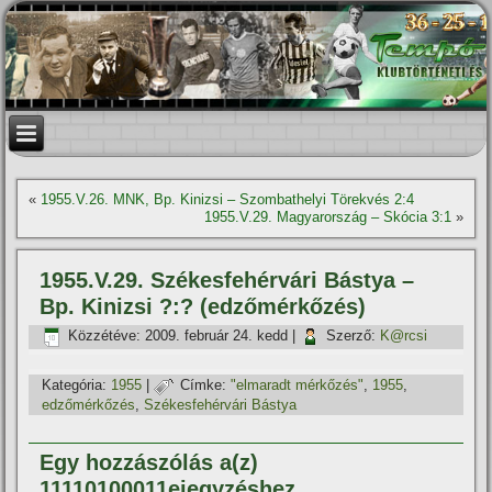
«
1955.V.26. MNK, Bp. Kinizsi – Szombathelyi Törekvés 2:4
1955.V.29. Magyarország – Skócia 3:1
»
1955.V.29. Székesfehérvári Bástya –
Bp. Kinizsi ?:? (edzőmérkőzés)
Közzétéve:
2009. február 24. kedd
|
Szerző:
K@rcsi
Kategória:
1955
|
Címke:
"elmaradt mérkőzés"
,
1955
,
edzőmérkőzés
,
Székesfehérvári Bástya
Egy hozzászólás a(z)
11110100011ejegyzéshez