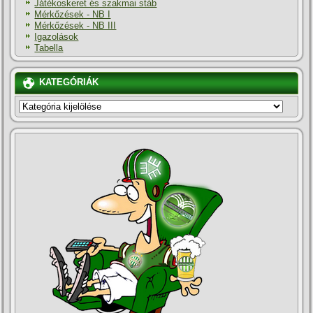
Játékoskeret és szakmai stáb
Mérkőzések - NB I
Mérkőzések - NB III
Igazolások
Tabella
KATEGÓRIÁK
KATEGÓRIÁK