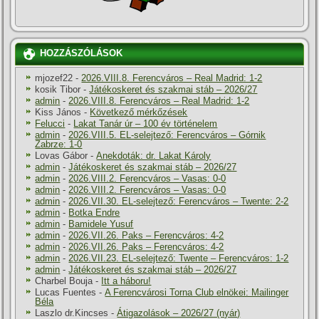
HOZZÁSZÓLÁSOK
mjozef22
-
2026.VIII.8. Ferencváros – Real Madrid: 1-2
kosik Tibor
-
Játékoskeret és szakmai stáb – 2026/27
admin
-
2026.VIII.8. Ferencváros – Real Madrid: 1-2
Kiss János
-
Következő mérkőzések
Felucci
-
Lakat Tanár úr – 100 év történelem
admin
-
2026.VIII.5. EL-selejtező: Ferencváros – Górnik
Zabrze: 1-0
Lovas Gábor
-
Anekdoták: dr. Lakat Károly
admin
-
Játékoskeret és szakmai stáb – 2026/27
admin
-
2026.VIII.2. Ferencváros – Vasas: 0-0
admin
-
2026.VIII.2. Ferencváros – Vasas: 0-0
admin
-
2026.VII.30. EL-selejtező: Ferencváros – Twente: 2-2
admin
-
Botka Endre
admin
-
Bamidele Yusuf
admin
-
2026.VII.26. Paks – Ferencváros: 4-2
admin
-
2026.VII.26. Paks – Ferencváros: 4-2
admin
-
2026.VII.23. EL-selejtező: Twente – Ferencváros: 1-2
admin
-
Játékoskeret és szakmai stáb – 2026/27
Charbel Bouja
-
Itt a háboru!
Lucas Fuentes
-
A Ferencvárosi Torna Club elnökei: Mailinger
Béla
Laszlo dr.Kincses
-
Átigazolások – 2026/27 (nyár)