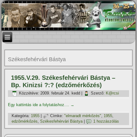
Székesfehérvári Bástya
1955.V.29. Székesfehérvári Bástya –
Bp. Kinizsi ?:? (edzőmérkőzés)
Közzétéve:
2009. február 24. kedd
|
Szerző:
K@rcsi
Egy kattintás ide a folytatáshoz....
→
Kategória:
1955
|
Címke:
"elmaradt mérkőzés"
,
1955
,
edzőmérkőzés
,
Székesfehérvári Bástya
|
1 hozzászólás