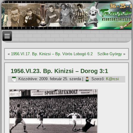
«
1956.VI.17. Bp. Kinizsi – Bp. Vörös Lobogó 6:2
Szőke György
»
1956.VI.23. Bp. Kinizsi – Dorog 3:1
Közzétéve:
2009. február 25. szerda
|
Szerző:
K@rcsi