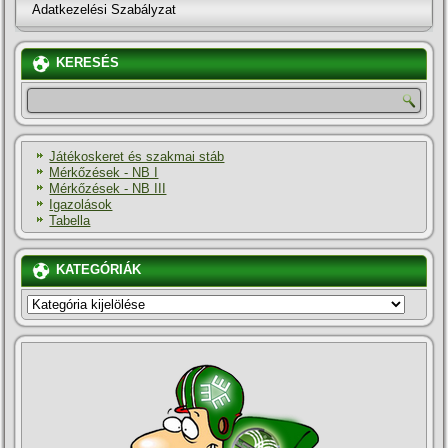
Adatkezelési Szabályzat
KERESÉS
Játékoskeret és szakmai stáb
Mérkőzések - NB I
Mérkőzések - NB III
Igazolások
Tabella
KATEGÓRIÁK
KATEGÓRIÁK