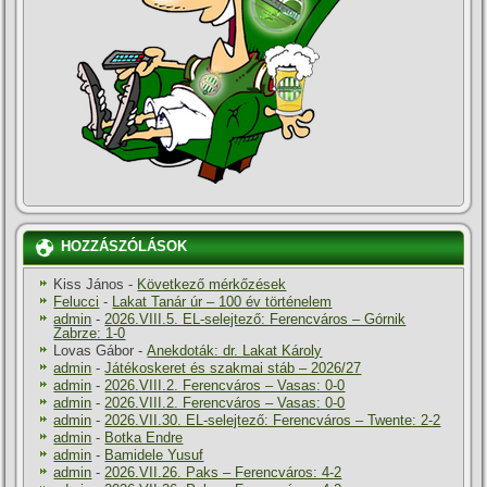
HOZZÁSZÓLÁSOK
Kiss János
-
Következő mérkőzések
Felucci
-
Lakat Tanár úr – 100 év történelem
admin
-
2026.VIII.5. EL-selejtező: Ferencváros – Górnik
Zabrze: 1-0
Lovas Gábor
-
Anekdoták: dr. Lakat Károly
admin
-
Játékoskeret és szakmai stáb – 2026/27
admin
-
2026.VIII.2. Ferencváros – Vasas: 0-0
admin
-
2026.VIII.2. Ferencváros – Vasas: 0-0
admin
-
2026.VII.30. EL-selejtező: Ferencváros – Twente: 2-2
admin
-
Botka Endre
admin
-
Bamidele Yusuf
admin
-
2026.VII.26. Paks – Ferencváros: 4-2