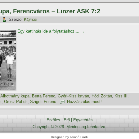
kupa, Ferencváros – Linzer ASK 7:2
|
Szerző:
K@rcsi
Egy kattintás ide a folytatáshoz....
→
,
Alkotmány kupa
,
Berta Ferenc
,
Győri-Kiss István
,
Hódi Zoltán
,
Kiss III.
s
,
Orosz Pál dr.
,
Szigeti Ferenc
|
Hozzászólás most!
Erkölcs
|
Erő
|
Egyetértés
Copyright © 2026. Minden jog fenntartva.
Designed by Tempó Fradi.