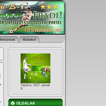
Mérkőzések
Múltidéző
a
Tapolca, 2027. január
9.
e
OLDALAK