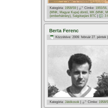
Kategória:
1958/59
|
Címke:
1955/56
(MNK; Magyar Kupa) döntő
,
MK (MNK; Ma
(emberhátrány)
,
Salgótarjáni BTC
|
3 
Berta Ferenc
Közzétéve:
2009. február 27. péntek
Kategória:
Játékosok
|
Címke:
1958/