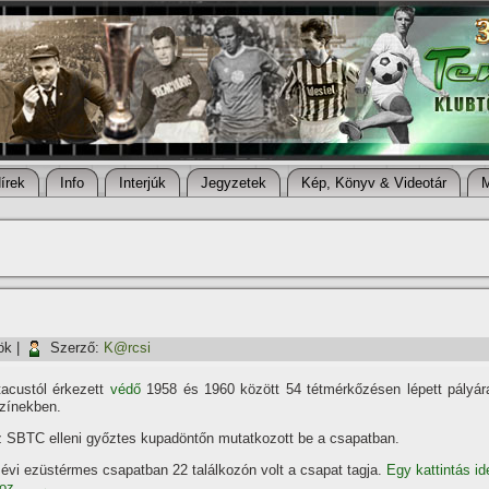
í­rek
Info
Interjúk
Jegyzetek
Kép, Könyv & Videotár
ök
|
Szerző:
K@rcsi
tacustól érkezett
védő
1958 és 1960 között 54 tétmérkőzésen lépett pályár
zí­nekben.
 SBTC elleni győztes kupadöntőn mutatkozott be a csapatban.
évi ezüstérmes csapatban 22 találkozón volt a csapat tagja.
Egy kattintás id
oz....
→