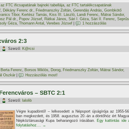
,
az FTC ificsapatának bajnoki tabellája
,
az FTC tartalékcsapatának
f
,
Dékány Ferenc dr.
,
Friedmanszky Zoltán
,
Gerendás András
,
Gombkötő
vanics Tibor
,
Kertész Tamás
,
Kiss III. László
,
Landi Ferenc
,
Mátrai Sándor
,
sz Pál dr.
,
Popov József
,
Rátkai János
,
Sári I. Géza
,
Sári II. Ferenc
,
Seprűs
rsoly Géza
,
Thomann Antal
,
Verebes József
|
1 hozzászólás
cváros 2:3
|
Szerző:
K@rcsi
,
Berta Ferenc
,
Borsos Miklós
,
Dorog
,
Friedmanszky Zoltán
,
Mátrai Sándor
,
ál Oszkár
|
Hozzászólás most!
 Ferencváros – SBTC 2:1
|
Szerző:
lalolib
Végre kupadöntő! – lelkesedett a Népsport újságí­rója az 1955-56
ban megkezdett, és 1958. augusztus 20.-án a döntőhöz ért Magya
Népköztársasági Kupa beharangozó í­rásában.
Egy kattintás ide 
folytatáshoz....
→