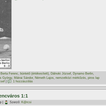
,
Berta Ferenc
,
büntető (értékesí­tett)
,
Dálnoki József
,
Dynamo Berlin
,
s György
,
Mátrai Sándor
,
Németh Lajos
,
nemzetközi mérkőzés
,
piros lap
zsef
|
1 hozzászólás
rencváros 1:1
p
|
Szerző:
K@rcsi