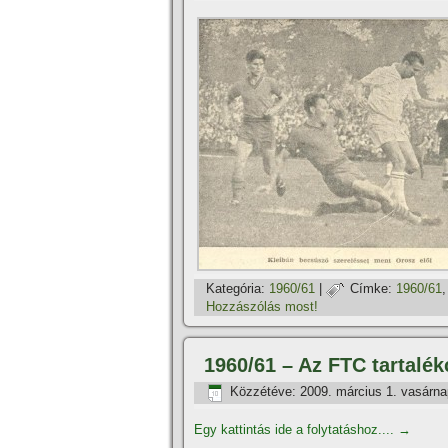
Kategória:
1960/61
|
Címke:
1960/61
Hozzászólás most!
1960/61 – Az FTC tartalé
Közzétéve:
2009. március 1. vasárna
Egy kattintás ide a folytatáshoz....
→