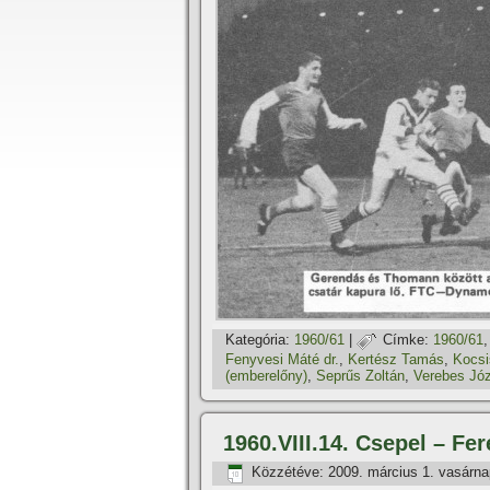
Kategória:
1960/61
|
Címke:
1960/61
Fenyvesi Máté dr.
,
Kertész Tamás
,
Kocsi
(emberelőny)
,
Seprűs Zoltán
,
Verebes Jó
1960.VIII.14. Csepel – Fe
Közzétéve:
2009. március 1. vasárna