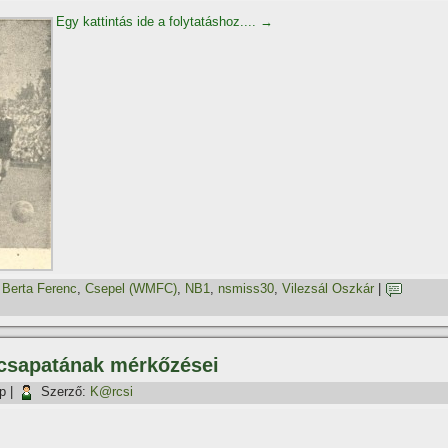
Egy kattintás ide a folytatáshoz....
→
,
Berta Ferenc
,
Csepel (WMFC)
,
NB1
,
nsmiss30
,
Vilezsál Oszkár
|
kcsapatának mérkőzései
p
|
Szerző:
K@rcsi