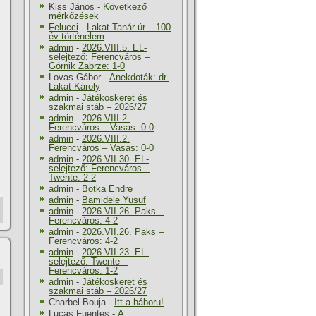
Kiss János
-
Következő
mérkőzések
Felucci
-
Lakat Tanár úr – 100
év történelem
admin
-
2026.VIII.5. EL-
selejtező: Ferencváros –
Górnik Zabrze: 1-0
Lovas Gábor
-
Anekdoták: dr.
Lakat Károly
admin
-
Játékoskeret és
szakmai stáb – 2026/27
admin
-
2026.VIII.2.
Ferencváros – Vasas: 0-0
admin
-
2026.VIII.2.
Ferencváros – Vasas: 0-0
admin
-
2026.VII.30. EL-
selejtező: Ferencváros –
Twente: 2-2
admin
-
Botka Endre
admin
-
Bamidele Yusuf
admin
-
2026.VII.26. Paks –
Ferencváros: 4-2
admin
-
2026.VII.26. Paks –
Ferencváros: 4-2
admin
-
2026.VII.23. EL-
selejtező: Twente –
Ferencváros: 1-2
admin
-
Játékoskeret és
szakmai stáb – 2026/27
Charbel Bouja
-
Itt a háboru!
Lucas Fuentes
-
A