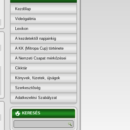
Kezdőlap
Videógaléria
Lexikon
A kezdetektől napjainkig
A KK (Mitropa Cup) története
A Nemzeti Csapat mérkőzései
Cikktár
Könyvek, füzetek, újságok
Szerkesztőség
Adatkezelési Szabályzat
KERESÉS