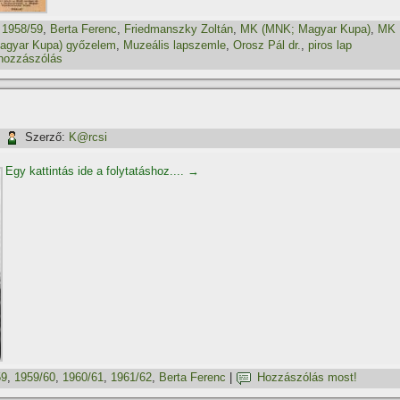
,
1958/59
,
Berta Ferenc
,
Friedmanszky Zoltán
,
MK (MNK; Magyar Kupa)
,
MK
gyar Kupa) győzelem
,
Muzeális lapszemle
,
Orosz Pál dr.
,
piros lap
hozzászólás
|
Szerző:
K@rcsi
Egy kattintás ide a folytatáshoz....
→
59
,
1959/60
,
1960/61
,
1961/62
,
Berta Ferenc
|
Hozzászólás most!