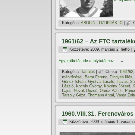
Kategória:
ABDI-tól - DZURJÁK-IG
|
1961/62 – Az FTC tartalé
Közzétéve:
2009. március 2. hétfő
|
Egy kattintás ide a folytatáshoz....
→
Kategória:
Tartalék
|
Címke:
1961/62
mérkőzései
,
Berta Ferenc
,
Dinnyés Illés
,
Göncz István
,
Gyetvai László
,
Havasi Sá
László
,
Kocsis György
,
Kökény József
,
K
Lajos
,
Novák Dezső
,
Orosz Pál dr.
,
Páncs
Tarsoly Géza
,
Thomann Antal
,
Varga Zolt
1960.VIII.31. Ferencváros
Közzétéve:
2009. március 1. vasárna