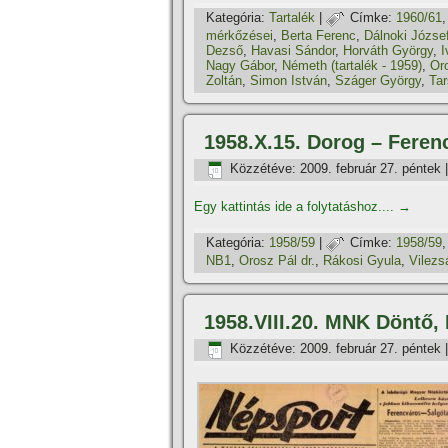
Kategória:
Tartalék
|
Címke:
1960/61
mérkőzései
,
Berta Ferenc
,
Dálnoki Józse
Dezső
,
Havasi Sándor
,
Horváth György
,
I
Nagy Gábor
,
Németh (tartalék - 1959)
,
Oro
Zoltán
,
Simon István
,
Száger György
,
Ta
1958.X.15. Dorog – Feren
Közzétéve:
2009. február 27. péntek
Egy kattintás ide a folytatáshoz....
→
Kategória:
1958/59
|
Címke:
1958/59
NB1
,
Orosz Pál dr.
,
Rákosi Gyula
,
Vilezs
1958.VIII.20. MNK Döntő,
Közzétéve:
2009. február 27. péntek