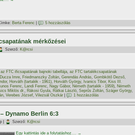
Címke:
Berta Ferenc
|
5 hozzászólás
kcsapatának mérkőzései
Szerző:
K@rcsi
,
az FTC ificsapatának bajnoki tabellája
,
az FTC tartalékcsapatának
Ducza Imre
,
Friedmanszky Zoltán
,
Gerendás András
,
Gombkötő Dezső
,
ndor
,
Horváth (tartalék - 1961)
,
Horváth György
,
Ivanics Tibor
,
Kiss III.
unos Ferenc
,
Landi Ferenc
,
Nagy Gábor
,
Németh (tartalék - 1959)
,
Németh
ics Miklós dr.
,
Rákosi Gyula
,
Rátkai László
,
Seprűs Zoltán
,
Száger György
,
án
,
Verebes József
,
Vilezsál Oszkár
|
1 hozzászólás
 – Dynamo Berlin 6:3
p
|
Szerző:
K@rcsi
Egy kattintás ide a folytatáshoz....
→