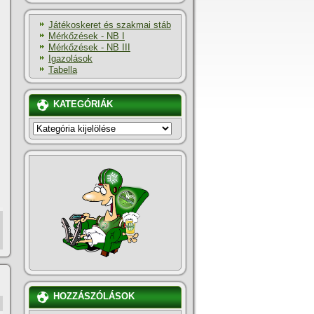
Játékoskeret és szakmai stáb
Mérkőzések - NB I
Mérkőzések - NB III
Igazolások
Tabella
KATEGÓRIÁK
KATEGÓRIÁK
HOZZÁSZÓLÁSOK