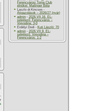
Ferencvárosi Torna Club
elnökei: Mailinger Béla
Laszlo dr.Kincses
-
Átigazolások – 2026/27 (nyár)
admin
-
2026.VII.16. EL-
selejtező: Ferencváros –
Vojvodina: 3-0
Erdélyi Dodi
-
Kuti László: 70
admin
-
2026.VII.9. EL-
selejtező: Vojvodina –
Ferencváros: 1-2
-
r
a