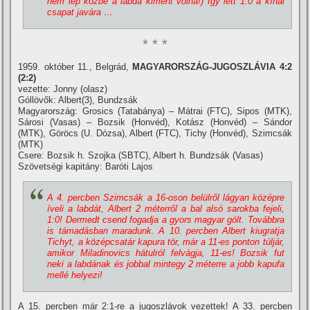
nem lép közbe a labda kiment volna!) Így lett 1:0 a kí­nai
csapat javára …
* * *
1959. október 11., Belgrád,
MAGYARORSZÁG-JUGOSZLÁVIA 4:2
(2:2)
vezette: Jonny (olasz)
Góllövők: Albert(3), Bundzsák
Magyarország: Grosics (Tatabánya) – Mátrai (FTC), Sipos (MTK),
Sárosi (Vasas) – Bozsik (Honvéd), Kotász (Honvéd) – Sándor
(MTK), Göröcs (U. Dózsa), Albert (FTC), Tichy (Honvéd), Szimcsák
(MTK)
Csere: Bozsik h. Szojka (SBTC), Albert h. Bundzsák (Vasas)
Szövetségi kapitány: Baróti Lajos
A 4. percben Szimcsák a 16-oson belülről lágyan középre
í­veli a labdát, Albert 2 méterről a bal alsó sarokba fejeli,
1:0! Dermedt csend fogadja a gyors magyar gólt. Továbbra
is támadásban maradunk. A 10. percben Albert kiugratja
Tichyt, a középcsatár kapura tör, már a 11-es ponton túljár,
amikor Miladinovics hátulról felvágja, 11-es! Bozsik fut
neki a labdának és jobbal mintegy 2 méterre a jobb kapufa
mellé helyezi!
A 15. percben már 2:1-re a jugoszlávok vezettek! A 33. percben