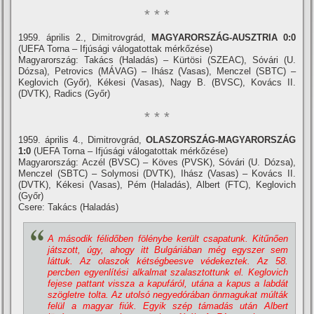
* * *
1959. április 2., Dimitrovgrád,
MAGYARORSZÁG-AUSZTRIA 0:0
(UEFA Torna – Ifjúsági válogatottak mérkőzése)
Magyarország: Takács (Haladás) – Kürtösi (SZEAC), Sóvári (U.
Dózsa), Petrovics (MÁVAG) – Ihász (Vasas), Menczel (SBTC) –
Keglovich (Győr), Kékesi (Vasas), Nagy B. (BVSC), Kovács II.
(DVTK), Radics (Győr)
* * *
1959. április 4., Dimitrovgrád,
OLASZORSZÁG-MAGYARORSZÁG
1:0
(UEFA Torna – Ifjúsági válogatottak mérkőzése)
Magyarország: Aczél (BVSC) – Köves (PVSK), Sóvári (U. Dózsa),
Menczel (SBTC) – Solymosi (DVTK), Ihász (Vasas) – Kovács II.
(DVTK), Kékesi (Vasas), Pém (Haladás), Albert (FTC), Keglovich
(Győr)
Csere: Takács (Haladás)
A második félidőben fölénybe került csapatunk. Kitűnően
játszott, úgy, ahogy itt Bulgáriában még egyszer sem
láttuk. Az olaszok kétségbeesve védekeztek. Az 58.
percben egyenlí­tési alkalmat szalasztottunk el. Keglovich
fejese pattant vissza a kapufáról, utána a kapus a labdát
szögletre tolta. Az utolsó negyedórában önmagukat múlták
felül a magyar fiúk. Egyik szép támadás után Albert