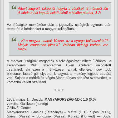
Albert kiugrott, faképnél hagyta a védőket, 8 méterről lőtt
A labda a bal kapufa belső éléről a hálóba pattant, 3:2!
Az ifjúságiak mérkőzése után a jugoszláv újságí­rók egymás után
tették fel a kérdéseket a magyar kollégáknak:
– Ki a magyar csapat 10-ese, az a nyurga balösszekötő?
Melyik csapatban játszik? Valóban ifjúsági korban van
még?
A magyar újságí­rók megadták a felvilágosí­tást Albert Flóriánról, a
Ferencváros 1941. szeptember 15-én született válogatott
csatáráról, aki ezen a mérkőzésen annak ellenére, hogy több
biztosnak látszó gólhelyzetet kihagyott, a mezőny legjobb csatára
volt. Sajnos a mérkőzés végén Albert súlyos sérülést szenvedett, s
kórházba kellett szállí­tani.
* * *
1959. május 1., Drezda,
MAGYARORSZÁG-NDK 1:0 (0:0)
vezette: Gulliksen (norvég)
Góllövő: Göröcs
Magyarország: Grosics (Tatabánya) – Mátrai (FTC), Sipos (MTK),
Sárosi (Vasas) – Bundzsák (Vasas), Kotász (Honvéd) — Budai