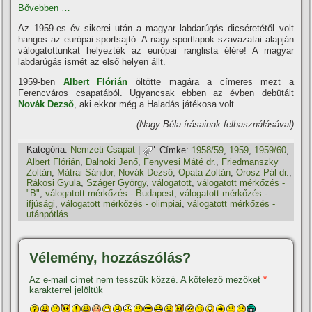
Bővebben …
Az 1959-es év sikerei után a magyar labdarúgás dicséretétől volt
hangos az európai sportsajtó. A nagy sportlapok szavazatai alapján
válogatottunkat helyezték az európai ranglista élére! A magyar
labdarúgás ismét az első helyen állt.
1959-ben
Albert Flórián
öltötte magára a cí­meres mezt a
Ferencváros csapatából. Ugyancsak ebben az évben debütált
Novák Dezső
, aki ekkor még a Haladás játékosa volt.
(Nagy Béla í­rásainak felhasználásával)
Kategória:
Nemzeti Csapat
|
Címke:
1958/59
,
1959
,
1959/60
,
Albert Flórián
,
Dalnoki Jenő
,
Fenyvesi Máté dr.
,
Friedmanszky
Zoltán
,
Mátrai Sándor
,
Novák Dezső
,
Opata Zoltán
,
Orosz Pál dr.
,
Rákosi Gyula
,
Száger György
,
válogatott
,
válogatott mérkőzés -
"B"
,
válogatott mérkőzés - Budapest
,
válogatott mérkőzés -
ifjúsági
,
válogatott mérkőzés - olimpiai
,
válogatott mérkőzés -
utánpótlás
Vélemény, hozzászólás?
Az e-mail címet nem tesszük közzé.
A kötelező mezőket
*
karakterrel jelöltük