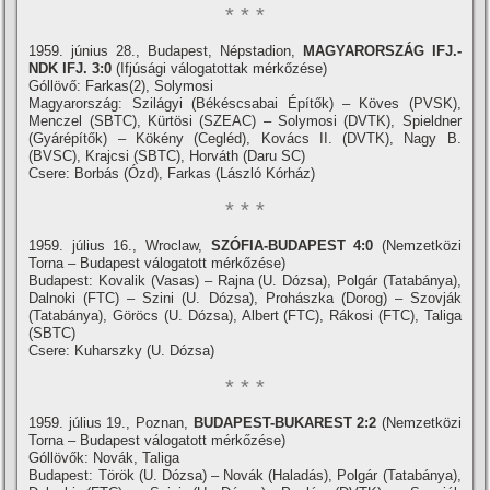
* * *
1959. június 28., Budapest, Népstadion,
MAGYARORSZÁG IFJ.-
NDK IFJ. 3:0
(Ifjúsági válogatottak mérkőzése)
Góllövő: Farkas(2), Solymosi
Magyarország: Szilágyi (Békéscsabai Épí­tők) – Köves (PVSK),
Menczel (SBTC), Kürtösi (SZEAC) – Solymosi (DVTK), Spieldner
(Gyárépí­tők) – Kökény (Cegléd), Kovács II. (DVTK), Nagy B.
(BVSC), Krajcsi (SBTC), Horváth (Daru SC)
Csere: Borbás (Ózd), Farkas (László Kórház)
* * *
1959. július 16., Wroclaw,
SZÓFIA-BUDAPEST 4:0
(Nemzetközi
Torna – Budapest válogatott mérkőzése)
Budapest: Kovalik (Vasas) – Rajna (U. Dózsa), Polgár (Tatabánya),
Dalnoki (FTC) – Szini (U. Dózsa), Prohászka (Dorog) – Szovják
(Tatabánya), Göröcs (U. Dózsa), Albert (FTC), Rákosi (FTC), Taliga
(SBTC)
Csere: Kuharszky (U. Dózsa)
* * *
1959. július 19., Poznan,
BUDAPEST-BUKAREST 2:2
(Nemzetközi
Torna – Budapest válogatott mérkőzése)
Góllövők: Novák, Taliga
Budapest: Török (U. Dózsa) – Novák (Haladás), Polgár (Tatabánya),