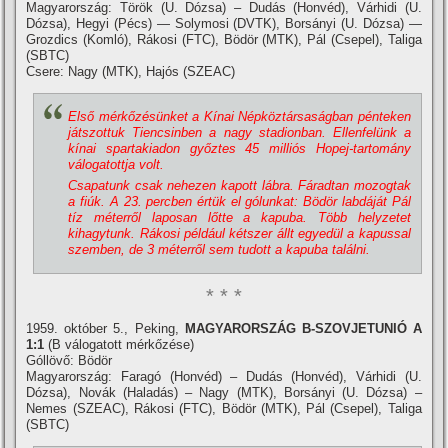
Magyarország: Török (U. Dózsa) – Dudás (Honvéd), Várhidi (U.
Dózsa), Hegyi (Pécs) — Solymosi (DVTK), Borsányi (U. Dózsa) —
Grozdics (Komló), Rákosi (FTC), Bödör (MTK), Pál (Csepel), Taliga
(SBTC)
Csere: Nagy (MTK), Hajós (SZEAC)
Első mérkőzésünket a Kí­nai Népköztársaságban pénteken
játszottuk Tiencsinben a nagy stadionban. Ellenfelünk a
kí­nai spartakiadon győztes 45 milliós Hopej-tartomány
válogatottja volt.
Csapatunk csak nehezen kapott lábra. Fáradtan mozogtak
a fiúk. A 23. percben értük el gólunkat: Bödör labdáját Pál
tí­z méterről laposan lőtte a kapuba. Több helyzetet
kihagytunk. Rákosi például kétszer állt egyedül a kapussal
szemben, de 3 méterről sem tudott a kapuba találni.
* * *
1959. október 5., Peking,
MAGYARORSZÁG B-SZOVJETUNIÓ A
1:1
(B válogatott mérkőzése)
Góllövő: Bödör
Magyarország: Faragó (Honvéd) – Dudás (Honvéd), Várhidi (U.
Dózsa), Novák (Haladás) – Nagy (MTK), Borsányi (U. Dózsa) –
Nemes (SZEAC), Rákosi (FTC), Bödör (MTK), Pál (Csepel), Taliga
(SBTC)