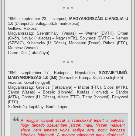
* * *
1959. szeptember 23., Liverpool,
MAGYARORSZÁG U-ANGLIA U
1:0
(Utánpótlás válogatottak mérkőzése)
Góllövő: Rákosi.
Magyarország: Szentmihályi (Vasas) — Werner (DVTK), Orbán
(Győr), Novák (Haladás) – Nagy (MTK), Solymosi (DVTK) – Nemes
(SZEAC), Kuharszky (U. Dózsa), Monostori (Dorog), Rákosi (FTC),
Mathesz (Vasas)
Csere: Deli (Tatabánya)
* * *
1959. szeptember 27., Budapest, Népstadion,
SZOVJETUNIÓ-
MAGYARORSZÁG 1:0 (0:0)
(Nemzetek Európa Kupája selejtező)
vezette: Kowal (lengyel)
Magyarország: Grosics (Tatabánya) – Mátrai (FTC), Sipos (MTK),
Sárosi (Vasas) – Bozsik (Honvéd), Kotász (Honvéd) – Sándor
(MTK), Göröcs (U. Dózsa), Albert (FTC), Tichy (Honvéd), Fenyvesi
(FTC)
Szövetségi kapitány: Baróti Lajos
A magyar csapat azzal a szándékkal lépett a pályára,
hogy támadó szellemben játszik majd, hiszen másként
eleve nem lehetett volna esélye arra, hogy behozza
kétgólos hátrányát. A magyar válogatott nagy akarással,