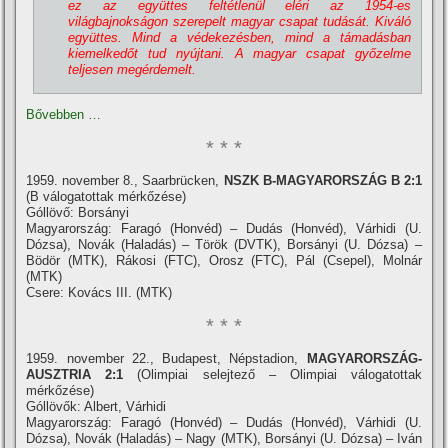
ez az együttes feltétlenül eléri az 1954-es
világbajnokságon szerepelt magyar csapat tudását. Kiváló
együttes. Mind a védekezésben, mind a támadásban
kiemelkedőt tud nyújtani. A magyar csapat győzelme
teljesen megérdemelt.
Bővebben …
* * *
1959. november 8., Saarbrücken,
NSZK B-MAGYARORSZÁG B 2:1
(B válogatottak mérkőzése)
Góllövő: Borsányi
Magyarország: Faragó (Honvéd) – Dudás (Honvéd), Várhidi (U.
Dózsa), Novák (Haladás) – Török (DVTK), Borsányi (U. Dózsa) –
Bödör (MTK), Rákosi (FTC), Orosz (FTC), Pál (Csepel), Molnár
(MTK)
Csere: Kovács III. (MTK)
* * *
1959. november 22., Budapest, Népstadion,
MAGYARORSZÁG-
AUSZTRIA 2:1
(Olimpiai selejtező – Olimpiai válogatottak
mérkőzése)
Góllövők: Albert, Várhidi
Magyarország: Faragó (Honvéd) – Dudás (Honvéd), Várhidi (U.
Dózsa), Novák (Haladás) – Nagy (MTK), Borsányi (U. Dózsa) – Iván