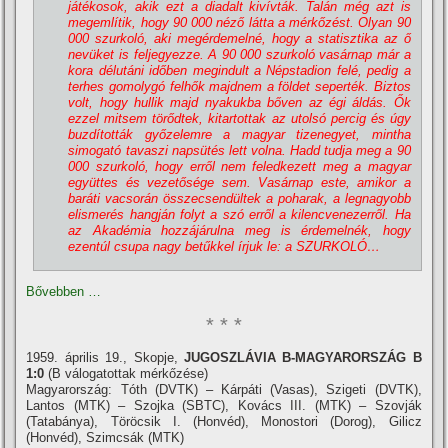
játékosok, akik ezt a diadalt kiví­vták. Talán még azt is
megemlí­tik, hogy 90 000 néző látta a mérkőzést. Olyan 90
000 szurkoló, aki megérdemelné, hogy a statisztika az ő
nevüket is feljegyezze. A 90 000 szurkoló vasárnap már a
kora délutáni időben megindult a Népstadion felé, pedig a
terhes gomolygó felhők majdnem a földet seperték. Biztos
volt, hogy hullik majd nyakukba bőven az égi áldás. Ők
ezzel mitsem törődtek, kitartottak az utolsó percig és úgy
buzdí­tották győzelemre a magyar tizenegyet, mintha
simogató tavaszi napsütés lett volna. Hadd tudja meg a 90
000 szurkoló, hogy erről nem feledkezett meg a magyar
együttes és vezetősége sem. Vasárnap este, amikor a
baráti vacsorán összecsendültek a poharak, a legnagyobb
elismerés hangján folyt a szó erről a kilencvenezerről. Ha
az Akadémia hozzájárulna meg is érdemelnék, hogy
ezentúl csupa nagy betűkkel í­rjuk le: a SZURKOLÓ…
Bővebben …
* * *
1959. április 19., Skopje,
JUGOSZLÁVIA B-MAGYARORSZÁG B
1:0
(B válogatottak mérkőzése)
Magyarország: Tóth (DVTK) – Kárpáti (Vasas), Szigeti (DVTK),
Lantos (MTK) – Szojka (SBTC), Kovács III. (MTK) – Szovják
(Tatabánya), Töröcsik I. (Honvéd), Monostori (Dorog), Gilicz
(Honvéd), Szimcsák (MTK)