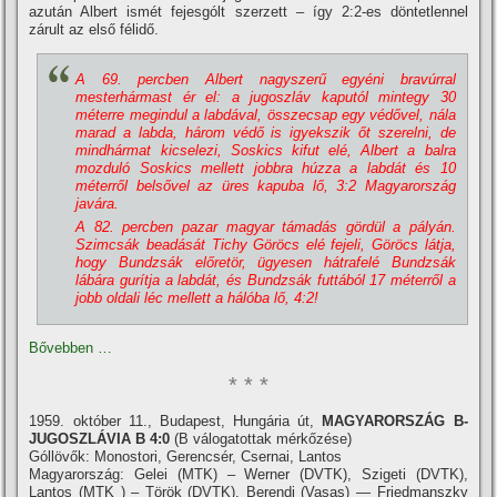
azután Albert ismét fejesgólt szerzett – í­gy 2:2-es döntetlennel
zárult az első félidő.
A 69. percben Albert nagyszerű egyéni bravúrral
mesterhármast ér el: a jugoszláv kaputól mintegy 30
méterre megindul a labdával, összecsap egy védővel, nála
marad a labda, három védő is igyekszik őt szerelni, de
mindhármat kicselezi, Soskics kifut elé, Albert a balra
mozduló Soskics mellett jobbra húzza a labdát és 10
méterről belsővel az üres kapuba lő, 3:2 Magyarország
javára.
A 82. percben pazar magyar támadás gördül a pályán.
Szimcsák beadását Tichy Göröcs elé fejeli, Göröcs látja,
hogy Bundzsák előretör, ügyesen hátrafelé Bundzsák
lábára gurí­tja a labdát, és Bundzsák futtából 17 méterről a
jobb oldali léc mellett a hálóba lő, 4:2!
Bővebben …
* * *
1959. október 11., Budapest, Hungária út,
MAGYARORSZÁG B-
JUGOSZLÁVIA B 4:0
(B válogatottak mérkőzése)
Góllövők: Monostori, Gerencsér, Csernai, Lantos
Magyarország: Gelei (MTK) – Werner (DVTK), Szigeti (DVTK),
Lantos (MTK ) – Török (DVTK), Berendi (Vasas) — Friedmanszky