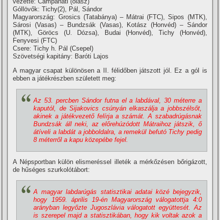
vezette: Campanati (olasz)
Góllövők: Tichy(2), Pál, Sándor
Magyarország: Grosics (Tatabánya) – Mátrai (FTC), Sipos (MTK),
Sárosi (Vasas) – Bundzsák (Vasas), Kotász (Honvéd) – Sándor
(MTK), Göröcs (U. Dózsa), Budai (Honvéd), Tichy (Honvéd),
Fenyvesi (FTC)
Csere: Tichy h. Pál (Csepel)
Szövetségi kapitány: Baróti Lajos
A magyar csapat különösen a II. félidőben játszott jól. Ez a gól is
ebben a játékrészben született meg:
Az 53. percben Sándor futna el a labdával, 30 méterre a
kaputól, de Sijakovics csúnyán elkaszálja a jobbszélsőt,
akinek a játékvezető felí­rja a számát. A szabadrúgásnak
Bundzsák áll neki, az előrehúzódott Mátraihoz játszik, ő
átí­veli a labdát a jobboldalra, a remekül befutó Tichy pedig
8 méterről a kapu közepébe fejel.
A Népsportban külön elismeréssel illeték a mérkőzésen bőrigázott,
de hűséges szurkolótábort:
A magyar labdarúgás statisztikai adatai közé bejegyzik,
hogy 1959. április 19-én Magyarország válogatottja 4:0
arányban legyőzte Jugoszlávia válogatott együttesét. Az
is szerepel majd a statisztikában, hogy kik voltak azok a