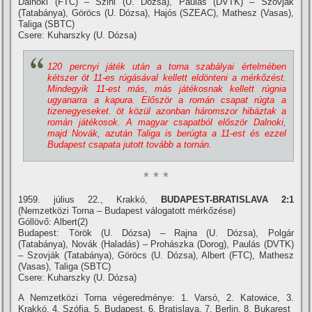
Dalnoki (FTC) – Szini (U. Dózsa), Paulás (DVTK) – Szovják
(Tatabánya), Göröcs (U. Dózsa), Hajós (SZEAC), Mathesz (Vasas),
Taliga (SBTC)
Csere: Kuharszky (U. Dózsa)
120 percnyi játék után a torna szabályai értelmében
kétszer öt 11-es rúgásával kellett eldönteni a mérkőzést.
Mindegyik 11-est más, más játékosnak kellett rúgnia
ugyanarra a kapura. Először a román csapat rúgta a
tizenegyeseket. öt közül azonban háromszor hibáztak a
román játékosok. A magyar csapatból először Dalnoki,
majd Novák, azután Taliga is berúgta a 11-est és ezzel
Budapest csapata jutott tovább a tornán.
* * *
1959. július 22., Krakkó,
BUDAPEST-BRATISLAVA 2:1
(Nemzetközi Torna – Budapest válogatott mérkőzése)
Góllövő: Albert(2)
Budapest: Török (U. Dózsa) – Rajna (U. Dózsa), Polgár
(Tatabánya), Novák (Haladás) – Prohászka (Dorog), Paulás (DVTK)
– Szovják (Tatabánya), Göröcs (U. Dózsa), Albert (FTC), Mathesz
(Vasas), Taliga (SBTC)
Csere: Kuharszky (U. Dózsa)
A Nemzetközi Torna végeredménye: 1. Varsó, 2. Katowice, 3.
Krakkó, 4. Szófia, 5. Budapest, 6. Bratislava, 7. Berlin, 8. Bukarest