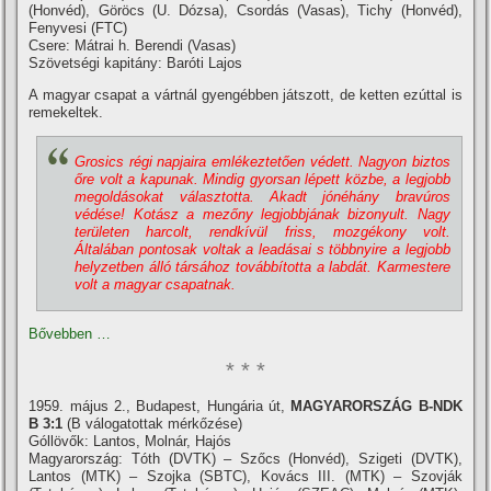
(Honvéd), Göröcs (U. Dózsa), Csordás (Vasas), Tichy (Honvéd),
Fenyvesi (FTC)
Csere: Mátrai h. Berendi (Vasas)
Szövetségi kapitány: Baróti Lajos
A magyar csapat a vártnál gyengébben játszott, de ketten ezúttal is
remekeltek.
Grosics régi napjaira emlékeztetően védett. Nagyon biztos
őre volt a kapunak. Mindig gyorsan lépett közbe, a legjobb
megoldásokat választotta. Akadt jónéhány bravúros
védése! Kotász a mezőny legjobbjának bizonyult. Nagy
területen harcolt, rendkí­vül friss, mozgékony volt.
Általában pontosak voltak a leadásai s többnyire a legjobb
helyzetben álló társához továbbí­totta a labdát. Karmestere
volt a magyar csapatnak.
Bővebben …
* * *
1959. május 2., Budapest, Hungária út,
MAGYARORSZÁG B-NDK
B 3:1
(B válogatottak mérkőzése)
Góllövők: Lantos, Molnár, Hajós
Magyarország: Tóth (DVTK) – Szőcs (Honvéd), Szigeti (DVTK),
Lantos (MTK) – Szojka (SBTC), Kovács III. (MTK) – Szovják