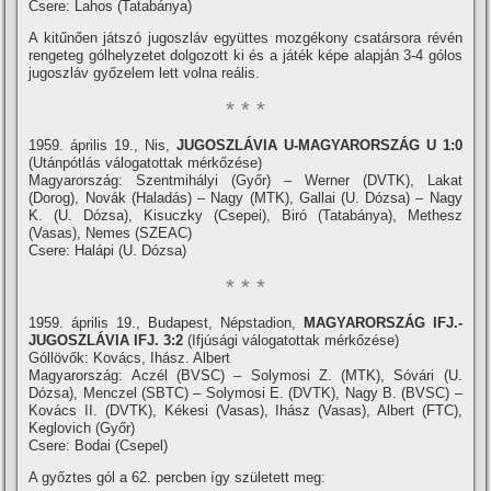
Csere: Lahos (Tatabánya)
A kitűnően játszó jugoszláv együttes mozgékony csatársora révén
rengeteg gólhelyzetet dolgozott ki és a játék képe alapján 3-4 gólos
jugoszláv győzelem lett volna reális.
* * *
1959. április 19., Nis,
JUGOSZLÁVIA U-MAGYARORSZÁG U 1:0
(Utánpótlás válogatottak mérkőzése)
Magyarország: Szentmihályi (Győr) – Werner (DVTK), Lakat
(Dorog), Novák (Haladás) – Nagy (MTK), Gallai (U. Dózsa) – Nagy
K. (U. Dózsa), Kisuczky (Csepei), Biró (Tatabánya), Methesz
(Vasas), Nemes (SZEAC)
Csere: Halápi (U. Dózsa)
* * *
1959. április 19., Budapest, Népstadion,
MAGYARORSZÁG IFJ.-
JUGOSZLÁVIA IFJ. 3:2
(Ifjúsági válogatottak mérkőzése)
Góllövők: Kovács, Ihász. Albert
Magyarország: Aczél (BVSC) – Solymosi Z. (MTK), Sóvári (U.
Dózsa), Menczel (SBTC) – Solymosi E. (DVTK), Nagy B. (BVSC) –
Kovács II. (DVTK), Kékesi (Vasas), Ihász (Vasas), Albert (FTC),
Keglovich (Győr)
Csere: Bodai (Csepel)
A győztes gól a 62. percben í­gy született meg: