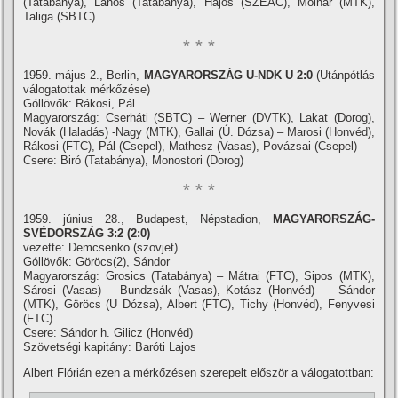
(Tatabánya), Lahos (Tatabánya), Hajós (SZEAC), Molnár (MTK),
Taliga (SBTC)
* * *
1959. május 2., Berlin,
MAGYARORSZÁG U-NDK U 2:0
(Utánpótlás
válogatottak mérkőzése)
Góllövők: Rákosi, Pál
Magyarország: Cserháti (SBTC) – Werner (DVTK), Lakat (Dorog),
Novák (Haladás) -Nagy (MTK), Gallai (Ú. Dózsa) – Marosi (Honvéd),
Rákosi (FTC), Pál (Csepel), Mathesz (Vasas), Povázsai (Csepel)
Csere: Biró (Tatabánya), Monostori (Dorog)
* * *
1959. június 28., Budapest, Népstadion,
MAGYARORSZÁG-
SVÉDORSZÁG 3:2 (2:0)
vezette: Demcsenko (szovjet)
Góllövők: Göröcs(2), Sándor
Magyarország: Grosics (Tatabánya) – Mátrai (FTC), Sipos (MTK),
Sárosi (Vasas) – Bundzsák (Vasas), Kotász (Honvéd) — Sándor
(MTK), Göröcs (U Dózsa), Albert (FTC), Tichy (Honvéd), Fenyvesi
(FTC)
Csere: Sándor h. Gilicz (Honvéd)
Szövetségi kapitány: Baróti Lajos
Albert Flórián ezen a mérkőzésen szerepelt először a válogatottban: