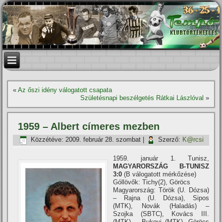
«
Az őszi idény válogatott csapata
Születésnapi beszélgetés Rátkai Lászlóval
»
1959 – Albert cí­meres mezben
Közzétéve:
2009. február 28. szombat
|
Szerző:
K@rcsi
1959. január 1. Tunisz,
MAGYARORSZÁG B-TUNISZ
3:0
(B válogatott mérkőzése)
Góllövők: Tichy(2), Göröcs
Magyarország: Török (U. Dózsa)
– Rajna (U. Dózsa), Sipos
(MTK), Novák (Haladás) –
Szojka (SBTC), Kovács III.
(MTK) – Bukovi (MTK), Göröcs