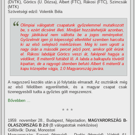
(DVTK), Göröcs (U. Dózsa), Albert (FTC), Rákosi (FTC), Szimcsák
(MTK)
Szövetségi edző: Volentik Béla
Olimpiai válogatott csapatunk győzelemmel mutatkozott
be, s ezért dicséret illeti. Mindjárt hozzátehetjük azonban,
hogy játékával nem váltotta be a jogos reményeket.
Győzelmét igen jó képességű ellenféllel szemben harcolta
ki az első selejtező mérkőzésen. Még ki sem ugrott a
nagy órán a második percet jelző pont, amikor gólt érünk
el. Rákosi labdáját Göröcs veszi át, faképnél hagyja a
védőket, 8 méterről futtából lő. A labda a balkapufa tövéről
kipattan, de a ragyogó ütemben befutó Albert 6 méterről a
kapu közepébe vágja, 1:0 Magyarország javára.
A nagyszerű kezdés után a jó folytatás elmaradt. Az osztrákok még
az első félidőben egyenlí­tettek, és a magyar csapat csak
tizenegyesből tudta a győztes gólt megszerezni.
Bővebben …
* * *
1959. november 28., Budapest, Népstadion,
MAGYARORSZÁG B-
OLASZORSZÁG B 2:0
(B válogatottak mérkőzése)
Góllövők: Dunai, Monostori
Magyarország: Faragó (Honvéd) – Dudás (Honvéd), Várhidi (U.