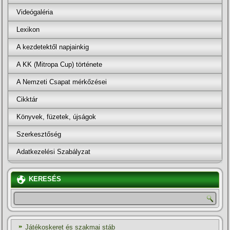
Videógaléria
Lexikon
A kezdetektől napjainkig
A KK (Mitropa Cup) története
A Nemzeti Csapat mérkőzései
Cikktár
Könyvek, füzetek, újságok
Szerkesztőség
Adatkezelési Szabályzat
KERESÉS
Játékoskeret és szakmai stáb