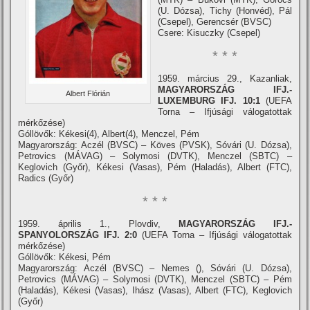
(U. Dózsa), Tichy (Honvéd), Pál
(Csepel), Gerencsér (BVSC)
Csere: Kisuczky (Csepel)
* * *
1959. március 29., Kazanliak,
MAGYARORSZÁG IFJ.-
Albert Flórián
LUXEMBURG IFJ. 10:1
(UEFA
Torna – Ifjúsági válogatottak
mérkőzése)
Góllövők: Kékesi(4), Albert(4), Menczel, Pém
Magyarország: Aczél (BVSC) – Köves (PVSK), Sóvári (U. Dózsa),
Petrovics (MÁVAG) – Solymosi (DVTK), Menczel (SBTC) –
Keglovich (Győr), Kékesi (Vasas), Pém (Haladás), Albert (FTC),
Radics (Győr)
* * *
1959. április 1., Plovdiv,
MAGYARORSZÁG IFJ.-
SPANYOLORSZÁG IFJ. 2:0
(UEFA Torna – Ifjúsági válogatottak
mérkőzése)
Góllövők: Kékesi, Pém
Magyarország: Aczél (BVSC) – Nemes (), Sóvári (U. Dózsa),
Petrovics (MÁVAG) – Solymosi (DVTK), Menczel (SBTC) – Pém
(Haladás), Kékesi (Vasas), Ihász (Vasas), Albert (FTC), Keglovich
(Győr)