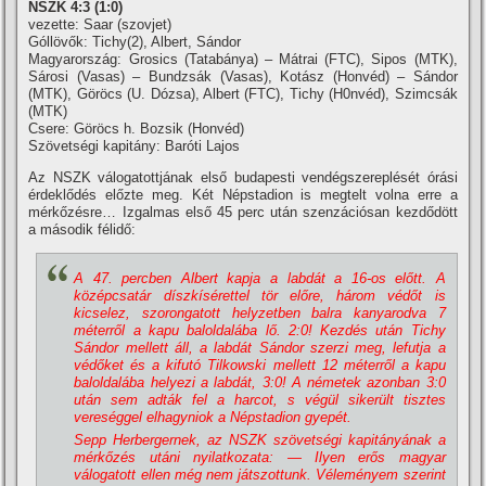
NSZK 4:3 (1:0)
vezette: Saar (szovjet)
Góllövők: Tichy(2), Albert, Sándor
Magyarország: Grosics (Tatabánya) – Mátrai (FTC), Sipos (MTK),
Sárosi (Vasas) – Bundzsák (Vasas), Kotász (Honvéd) – Sándor
(MTK), Göröcs (U. Dózsa), Albert (FTC), Tichy (H0nvéd), Szimcsák
(MTK)
Csere: Göröcs h. Bozsik (Honvéd)
Szövetségi kapitány: Baróti Lajos
Az NSZK válogatottjának első budapesti vendégszereplését órási
érdeklődés előzte meg. Két Népstadion is megtelt volna erre a
mérkőzésre… Izgalmas első 45 perc után szenzációsan kezdődött
a második félidő:
A 47. percben Albert kapja a labdát a 16-os előtt. A
középcsatár dí­szkí­sérettel tör előre, három védőt is
kicselez, szorongatott helyzetben balra kanyarodva 7
méterről a kapu baloldalába lő. 2:0! Kezdés után Tichy
Sándor mellett áll,
a labdát Sándor szerzi meg, lefutja a
védőket és a kifutó Tilkowski mellett 12 méterről a kapu
baloldalába helyezi a labdát, 3:0! A németek azonban 3:0
után sem adták fel a harcot, s végül sikerült tisztes
vereséggel elhagyniok a Népstadion gyepét.
Sepp Herbergernek, az NSZK szövetségi kapitányának a
mérkőzés utáni nyilatkozata: — Ilyen erős magyar
válogatott ellen még nem játszottunk. Véleményem szerint