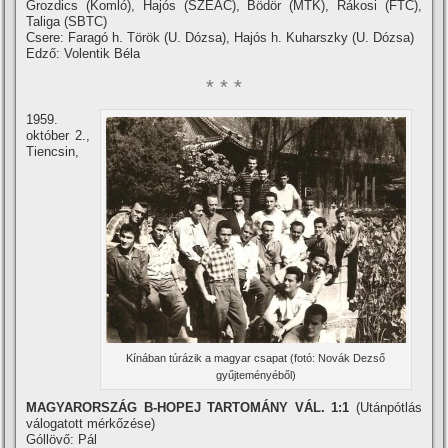
Grozdics (Komló), Hajós (SZEAC), Bödör (MTK), Rákosi (FTC),
Taliga (SBTC)
Csere: Faragó h. Török (U. Dózsa), Hajós h. Kuharszky (U. Dózsa)
Edző: Volentik Béla
* * *
1959.
október 2.,
Tiencsin,
Kí­nában túrázik a magyar csapat (fotó: Novák Dezső
gyűjteményéből)
MAGYARORSZÁG B-HOPEJ TARTOMÁNY VÁL. 1:1
(Utánpótlás
válogatott mérkőzése)
Góllövő: Pál