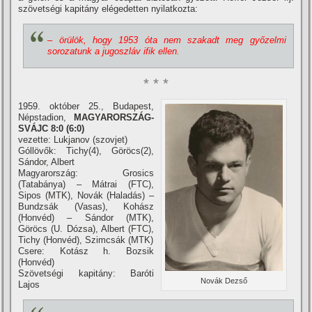
szövetségi kapitány elégedetten nyilatkozta:
– örülök, hogy 1953 óta nem szakadt meg győzelmi
sorozatunk a jugoszláv ifik ellen.
* * *
1959. október 25., Budapest,
Népstadion,
MAGYARORSZÁG-
SVÁJC 8:0 (6:0)
vezette: Lukjanov (szovjet)
Góllövők: Tichy(4), Göröcs(2),
Sándor, Albert
Magyarország: Grosics
(Tatabánya) – Mátrai (FTC),
Sipos (MTK), Novák (Haladás) –
Bundzsák (Vasas), Kohász
(Honvéd) – Sándor (MTK),
Göröcs (U. Dózsa), Albert (FTC),
Tichy (Honvéd), Szimcsák (MTK)
Csere: Kotász h. Bozsik
(Honvéd)
Szövetségi kapitány: Baróti
Novák Dezső
Lajos