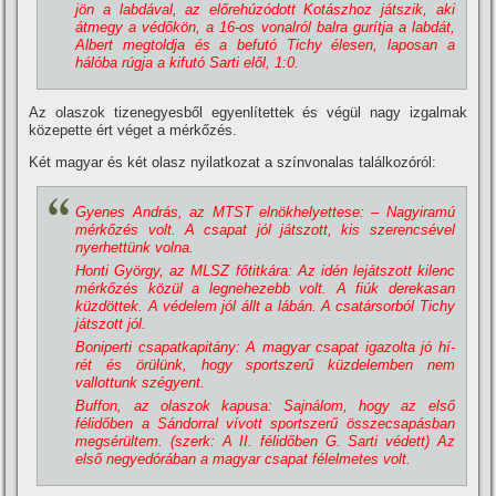
jön a labdával, az előrehúzódott Kotászhoz játszik, aki
átmegy a védőkön, a 16-os vonalról balra gurí­tja a labdát,
Albert megtoldja és a befutó Tichy élesen, laposan a
hálóba rúgja a kifutó Sarti elől, 1:0.
Az olaszok tizenegyesből egyenlí­tettek és végül nagy izgalmak
közepette ért véget a mérkőzés.
Két magyar és két olasz nyilatkozat a szí­nvonalas találkozóról:
Gyenes András, az MTST elnökhelyettese: – Nagyiramú
mérkőzés volt. A csapat jól játszott, kis szerencsével
nyerhettünk volna.
Honti György, az MLSZ főtitkára: Az idén lejátszott kilenc
mérkőzés közül a legnehezebb volt. A fiúk derekasan
küzdöttek. A védelem jól állt a lábán. A csatársorból Tichy
játszott jól.
Boniperti csapatkapitány: A magyar csapat igazolta jó hí­
rét és örülünk, hogy sportszerű küzdelemben nem
vallottunk szégyent.
Buffon, az olaszok kapusa: Sajnálom, hogy az első
félidőben a Sándorral ví­vott sportszerű összecsapásban
megsérültem. (szerk: A II. félidőben G. Sarti védett) Az
első negyedórában a magyar csapat félelmetes volt.