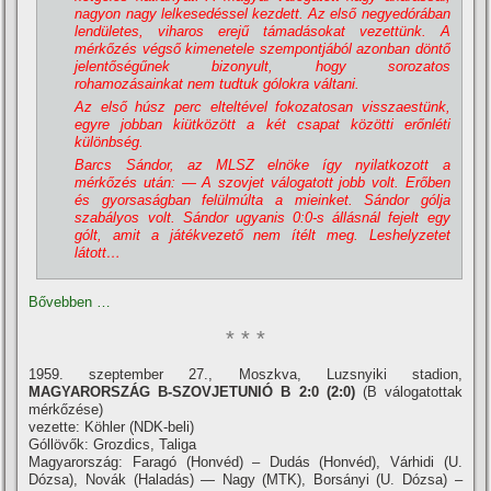
nagyon nagy lelkesedéssel kezdett. Az első negyedórában
lendületes, viharos erejű támadásokat vezettünk. A
mérkőzés végső kimenetele szempontjából azonban döntő
jelentőségűnek bizonyult, hogy sorozatos
rohamozásainkat nem tudtuk gólokra váltani.
Az első húsz perc elteltével fokozatosan visszaestünk,
egyre jobban kiütközött a két csapat közötti erőnléti
különbség.
Barcs Sándor, az MLSZ elnöke í­gy nyilatkozott a
mérkőzés után: — A szovjet válogatott jobb volt. Erőben
és gyorsaságban felülmúlta a mieinket. Sándor gólja
szabályos volt. Sándor ugyanis 0:0-s állásnál fejelt egy
gólt, amit a játékvezető nem í­télt meg. Leshelyzetet
látott…
Bővebben …
* * *
1959. szeptember 27., Moszkva, Luzsnyiki stadion,
MAGYARORSZÁG B-SZOVJETUNIÓ B 2:0 (2:0)
(B válogatottak
mérkőzése)
vezette: Köhler (NDK-beli)
Góllövők: Grozdics, Taliga
Magyarország: Faragó (Honvéd) – Dudás (Honvéd), Várhidi (U.
Dózsa), Novák (Haladás) — Nagy (MTK), Borsányi (U. Dózsa) –