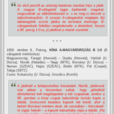
Az első perctől az utolsóig hatalmas iramban folyt a játék.
A magyar B-válogatott tagjai kipihenték magukat,
megszokták az időkülönbözetet is. s ez meg is látszott a
teljesí­tményükön. A szovjet A-válogatottat meglepte ifjú
labdarúgóink szí­vós játéka és technikai érettsége. B-
válogatottunk feltétlen megérdemelte a döntetlent, hiszen
a 80. percig 1:0-ra, jó játékkal a mieink vezettek.
* * *
1959. október 8., Peking,
KÍNA A-MAGYARORSZÁG B 1:0
(B
válogatott mérkőzése)
Magyarország: Faragó (Honvéd) – Dudás (Honvéd), Várhidi (U.
Dózsa), Novák (Haladás) – Nagy (MTK), Borsányi (U. Dózsa) –
Nemes (SZEAC), Hajós (SZEAC), Bödör (MTK), Pál (Csepel),
Taliga (SBTC)
Csere: Kuharszky (U. Dózsa), Grozdics (Komló)
A játékidő a befejezéséhez közeledett. Nézők, játékosok
már abban a hiszemben voltak, hogy gólnélküli
döntetlennel kell megelégednie a két csapatnak, amikor a
89. percben a kí­nai csapat balszélsője tisztán kapta a
labdát, lövésszerű beadása kapunk elé került, ahol a
befutó Borsányi menteni akart, de zavarában – felszabadí­
tó rúgás helyett – a kapunk balsarkába rúgta a labdát. (Ha