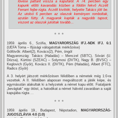
lövése pattant vissza a kapufáról. A 74. percben egy
kapunk előtti kavarodás közben a földön fekvő Aczélt
Ferrarri fejbe rúgta. Aczélt kivitték, helyette Takács jött be.
Az utolsó 6 percben az olaszok keményen romboltak,
azután fütty. A magyarok kapták a nagyobb tapsot,
viszont az olaszok jutottak tovább…
* * *
1959. április 6., Szófia,
MAGYARORSZÁG IFJ.-NDK IFJ. 6:1
(UEFA Torna – Ifjúsági válogatottak mérkőzése)
Góllövők: Albert(2), Kovács(2), Pém, öngól
Magyarország: Takács (Haladás) – Menczel (SBTC), Sóvári (U.
Dózsa), Kürtösi (SZEAC) – Solymosi (DVTK), Nagy B. (BVSC) –
Keglovich (Győr), Kovács II. (DVTK), Pém (Haladás), Albert (FTC),
Radics (Győr)
A 3. helyért játszott mérkőzésen félidőben a németek még 1:0-ra
vezettek. A II. félidőben alaposan megváltozott a játék képe, és
egymásután alakultak ki a helyzetek a német kapu előtt. Fiataljaink
„bevágtak” egy ötöst, a hatodikat a német hátvéd zavarában a saját
kapujába rúgta …
* * *
1959. április 19., Budapest, Népstadion,
MAGYARORSZÁG-
JUGOSZLÁVIA 4:0 (1:0)