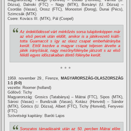
Dózsa), Dalnoki (FTC) – Nagy (MTK), Borsányi (U. Dózsa) –
Csordás (Vasas), Orosz (FTC), Monostori (Dorog), Dunai (Pécs),
Szimcsák (MTK)
Csere: Kovács III. (MTK), Pál (Csepel)
Az érdeklődéssel várt mérkőzés sorsa tulajdonképpen már
az első percek után eldőlt, amikor is a játékvezető kiállí­
totta Guarnaccit s í­gy az olasz csapat emberhátrányba
került. Ettől kezdve a magyar csapat teljesen átvette a
játék irányí­tását, nagy mezőnyfölénybe játszott s az első
félidő egyes időszakaiban döntő fölénybe került.
* * *
1959. november 29., Firenze,
MAGYARORSZÁG-OLASZORSZÁG
1:1 (0:0)
vezette: Roomer (holland)
Góllövő: Tichy
Magyarország: Grosics (Tatabánya) – Mátrai (FTC), Sipos (MTK),
Sárosi (Vasas) – Bundzsák (Vasas), Kotász (Honvéd) – Sándor
(MTK), Göröcs (U. Dózsa), Albert (FTC), Tichy (Honvéd), Fenyvesi
(FTC)
Szövetségi kapitány: Baróti Lajos
Sorozatos támadásaink után az 50. percben Mátrai előre