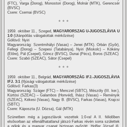
(FTC), Varga (Dorog), Monostori (Dorog), Molnár (MTK), Gerencsér
(BVSC)
Csere: Csernai (BVSC)
* * *
1959. október 11., Szeged,
MAGYARORSZAG U-JUGOSZLÁVIA U
1:0
(Utánpótlás válogatottak mérkőzése)
Góllövő: Nyiri
Magyarország: Szentmihályi (Vasas) – Jenei (MTK). Orbán (Győr),
Fellegi (Dorog) – Szepesi (Tatabánya), Nyiri (Miskolc) – Kökény
(Előre), Pál (Csepel), Göncz (BVSC), Dunai (Pécs), Boros (SZEAC)
Csere: Szabó (SZEAC), Sátor (Csepel)
* * *
1959. október 11., Belgrád,
MAGYARORSZÁG IFJ.-JUGOSZLÁVIA
IFJ. 3:1
(Ifjúsági válogatottak mérkőzése)
Góllövő: Farkas(3)
Magyarország: Száger (FTC) – Menczel (SBTC), Mészöly (III. ker.),
Kürtösi (SZEAC) – Galambos (Honvéd), Ihász (Vasas) – Reményik
(SZEAC), Kékesi (Vasas), Nagy B. (BVSC), Farkas (Vasas), Krajcsi
(SBTC)
Csere: Káposzta (U. Dózsa), Gál (MTK)
Szünetben még a jugoszlávok vezettek 1:0-ra! A II. félidőben
elsősorban az ellenállhatatlanul játszó Farkas révén sorra születtek
a gólok és a magyar csapat biztosan győzött. Hoffer József ifj.