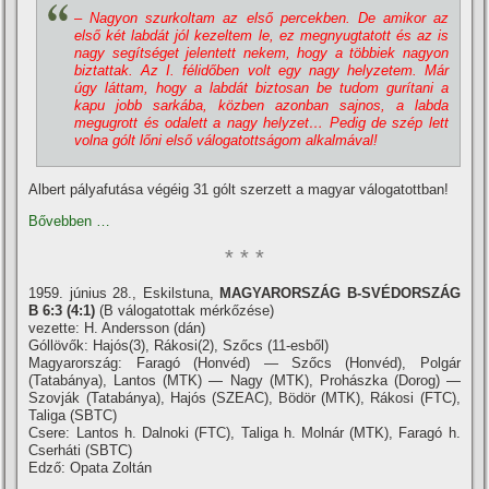
– Nagyon szurkoltam az első percekben. De amikor az
első két labdát jól kezeltem le, ez megnyugtatott és az is
nagy segí­tséget jelentett nekem, hogy a többiek nagyon
biztattak. Az I. félidőben volt egy nagy helyzetem. Már
úgy láttam, hogy a labdát biztosan be tudom gurí­tani a
kapu jobb sarkába, közben azonban sajnos, a labda
megugrott és odalett a nagy helyzet… Pedig de szép lett
volna gólt lőni első válogatottságom alkalmával!
Albert pályafutása végéig 31 gólt szerzett a magyar válogatottban!
Bővebben …
* * *
1959. június 28., Eskilstuna,
MAGYARORSZÁG B-SVÉDORSZÁG
B 6:3 (4:1)
(B válogatottak mérkőzése)
vezette: H. Andersson (dán)
Góllövők: Hajós(3), Rákosi(2), Szőcs (11-esből)
Magyarország: Faragó (Honvéd) — Szőcs (Honvéd), Polgár
(Tatabánya), Lantos (MTK) — Nagy (MTK), Prohászka (Dorog) —
Szovják (Tatabánya), Hajós (SZEAC), Bödör (MTK), Rákosi (FTC),
Taliga (SBTC)
Csere: Lantos h. Dalnoki (FTC), Taliga h. Molnár (MTK), Faragó h.
Cserháti (SBTC)
Edző: Opata Zoltán