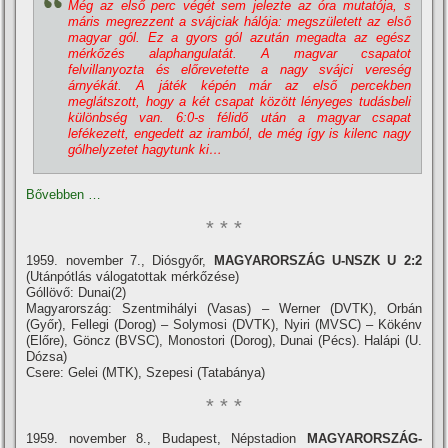
Még az első perc végét sem jelezte az óra mutatója, s
máris megrezzent a svájciak hálója: megszületett az első
magyar gól. Ez a gyors gól azután megadta az egész
mérkőzés alaphangulatát. A magvar csapatot
felvillanyozta és előrevetette a nagy svájci vereség
árnyékát. A játék képén már az első percekben
meglátszott, hogy a két csapat között lényeges tudásbeli
különbség van. 6:0-s félidő után a magyar csapat
lefékezett, engedett az iramból, de még í­gy is kilenc nagy
gólhelyzetet hagytunk ki…
Bővebben …
* * *
1959. november 7., Diósgyőr,
MAGYARORSZÁG U-NSZK U 2:2
(Utánpótlás válogatottak mérkőzése)
Góllövő: Dunai(2)
Magyarország: Szentmihályi (Vasas) – Werner (DVTK), Orbán
(Győr), Fellegi (Dorog) – Solymosi (DVTK), Nyiri (MVSC) – Kökénv
(Előre), Göncz (BVSC), Monostori (Dorog), Dunai (Pécs). Halápi (U.
Dózsa)
Csere: Gelei (MTK), Szepesi (Tatabánya)
* * *
1959. november 8., Budapest, Népstadion
MAGYARORSZÁG-