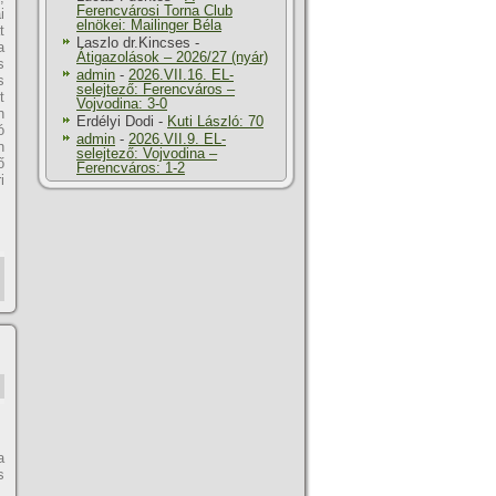
Ferencvárosi Torna Club
i
elnökei: Mailinger Béla
t
Laszlo dr.Kincses
-
a
Átigazolások – 2026/27 (nyár)
s
admin
-
2026.VII.16. EL-
s
selejtező: Ferencváros –
t
Vojvodina: 3-0
n
Erdélyi Dodi
-
Kuti László: 70
ó
admin
-
2026.VII.9. EL-
n
selejtező: Vojvodina –
ő
Ferencváros: 1-2
i
a
s