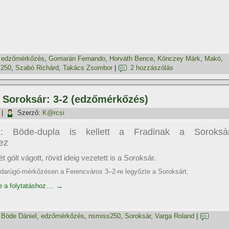
,
edzőmérkőzés
,
Gorriarán Fernando
,
Horváth Bence
,
Könczey Márk
,
Makó
,
s250
,
Szabó Richárd
,
Takács Zsombor
|
2 hozzászólás
– Soroksár: 3-2 (edzőmérkőzés)
|
Szerző:
K@rcsi
és: Böde-dupla is kellett a Fradinak a Soroksá
ez
t gólt vágott, rövid ideig vezetett is a Soroksár.
bdarúgó-mérkőzésen a Ferencváros 3–2-re legyőzte a Soroksárt.
e a folytatáshoz....
→
,
Böde Dániel
,
edzőmérkőzés
,
nsmiss250
,
Soroksár
,
Varga Roland
|