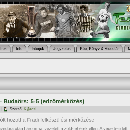
í­rek
Info
Interjúk
Jegyzetek
Kép, Könyv & Videotár
 – Budaörs: 5-5 (edzőmérkőzés)
|
Szerző:
K@rcsi
 gólt hozott a Fradi felkészülési mérkőzése
edóra után hárommal vezetett a zöld-fehérek ellen. A vége 5–5 lett.