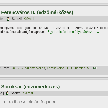
– Ferencváros II. (edzőmérkőzés)
tök
|
Szerző:
K@rcsi
ma egymás ellen gyakorolt az NB I-et vezető első számú és az NB III-ba
sodik számú labdarúgó-csapatunk.
Egy kattintás ide a folytatáshoz....
→
Címke:
2015/16
,
edzőmérkőzés
,
Ferencváros - FTC
,
nsmiss250
|
1
– Soroksár (edzőmérkőzés)
da
|
Szerző:
K@rcsi
: a Fradi a Soroksárt fogadta