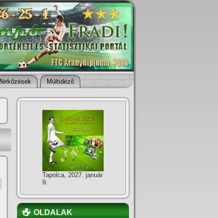
Mérkőzések
Múltidéző
Tapolca, 2027. január
9.
OLDALAK