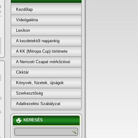
t
Kezdőlap
s
-
Videógaléria
Lexikon
A kezdetektől napjainkig
A KK (Mitropa Cup) története
A Nemzeti Csapat mérkőzései
Cikktár
Könyvek, füzetek, újságok
Szerkesztőség
i
Adatkezelési Szabályzat
i
KERESÉS