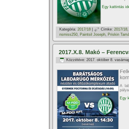
Egy kattintás id
Kategória:
2017/18
|
Címke:
2017/18
nsmiss250
,
Paintsil Joseph
,
Priskin Tam
2017.X.8. Makó – Ferencv
Közzétéve:
2017. október 8. vasárna
Fel
kom
A la
pály
Egy k