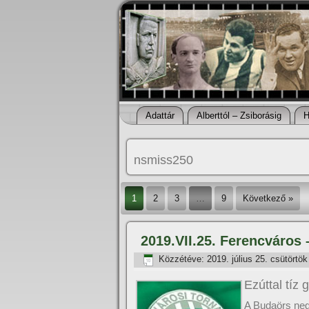
Adattár
Alberttól – Zsiborásig
H
nsmiss250
1
2
3
…
9
Következő »
2019.VII.25. Ferencváros
Közzétéve:
2019. július 25. csütörtök
Ezúttal tí­z
A Budaörs negy