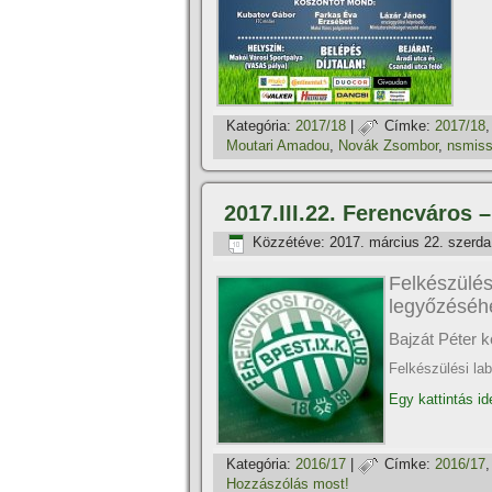
Kategória:
2017/18
|
Címke:
2017/18
Moutari Amadou
,
Novák Zsombor
,
nsmis
2017.III.22. Ferencváros 
Közzétéve:
2017. március 22. szerda
Felkészül
legyőzéséh
Bajzát Péter ké
Felkészülési la
Egy kattintás id
Kategória:
2016/17
|
Címke:
2016/17
Hozzászólás most!