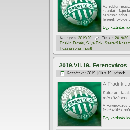
Az eddig megszo
szerdai Bajnok
azoknak adott l
fehérek 5–5-ös d
Egy kattintás id
Kategória:
2019/20
|
Címke:
2019/20
Priskin Tamás
,
Silye Erik
,
Szerető Kriszto
Hozzászólás most!
2019.VII.19. Ferencváros
Közzétéve:
2019. július 19. péntek
|
A Fradi kiüt
Kétszer talá
mérkőzésen.
A Ferencváros 6
felkészülési m
Egy kattintás id