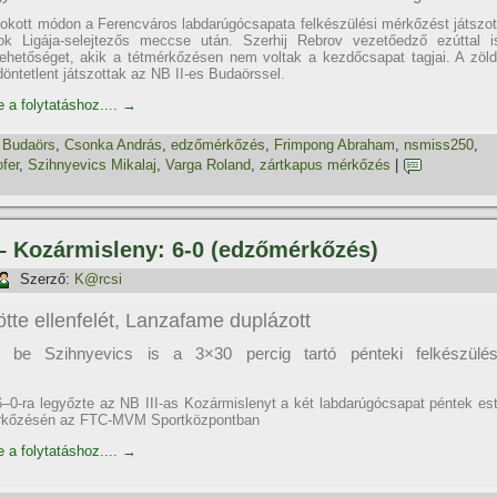
kott módon a Ferencváros labdarúgócsapata felkészülési mérkőzést játszot
ok Ligája-selejtezős meccse után. Szerhij Rebrov vezetőedző ezúttal i
ehetőséget, akik a tétmérkőzésen nem voltak a kezdőcsapat tagjai. A zöld
öntetlent játszottak az NB II-es Budaörssel.
e a folytatáshoz....
→
,
Budaörs
,
Csonka András
,
edzőmérkőzés
,
Frimpong Abraham
,
nsmiss250
,
fer
,
Szihnyevics Mikalaj
,
Varga Roland
,
zártkapus mérkőzés
|
 – Kozármisleny: 6-0 (edzőmérkőzés)
Szerző:
K@rcsi
ötte ellenfelét, Lanzafame duplázott
lt be Szihnyevics is a 3×30 percig tartó pénteki felkészülés
–0-ra legyőzte az NB III-as Kozármislenyt a két labdarúgócsapat péntek est
érkőzésén az FTC-MVM Sportközpontban
e a folytatáshoz....
→