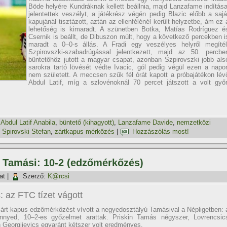
Böde helyére Kundráknak kellett beállnia, majd Lanzafame indí­tása
jelentettek veszélyt, a játékrész végén pedig Blazic előbb a sajá
kapujánál tisztázott, aztán az ellenfélénél került helyzetbe, ám ez 
lehetőség is kimaradt. A szünetben Botka, Matí­as Rodrí­guez é
Csernik is beállt, de Dibuszon múlt, hogy a következő percekben i
maradt a 0–0-s állás. A Fradi egy veszélyes helyről megí­tél
Szpirovszki-szabadrúgással jelentkezett, majd az 50. percbe
büntetőhöz jutott a magyar csapat, azonban Szpirovszki jobb als
sarokra tartó lövését védte Ivacic, gól pedig végül ezen a napo
nem született. A meccsen szűk fél órát kapott a próbajátékon lév
Abdul Latif, mí­g a szlovénoknál 70 percet játszott a volt győr
,
Abdul Latif Anabila
,
büntető (kihagyott)
,
Lanzafame Davide
,
nemzetközi
,
Spirovski Stefan
,
zártkapus mérkőzés
|
Hozzászólás most!
– Tamási: 10-2 (edzőmérkőzés)
at
|
Szerző:
K@rcsi
 az FTC tí­zet vágott
árt kapus edzőmérkőzést ví­vott a negyedosztályú Tamásival a Népligetben: 
önnyed, 10–2-es győzelmet arattak. Priskin Tamás négyszer, Lovrencsic
 Georgijevics egyaránt kétszer volt eredményes.