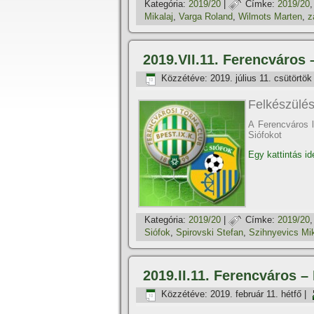
Kategória:
2019/20
|
Címke:
2019/20
Mikalaj
,
Varga Roland
,
Wilmots Marten
,
z
2019.VII.11. Ferencváros 
Közzétéve:
2019. július 11. csütörtök
Felkészülés
A Ferencváros 
Siófokot
Egy kattintás id
Kategória:
2019/20
|
Címke:
2019/20
Siófok
,
Spirovski Stefan
,
Szihnyevics Mik
2019.II.11. Ferencváros 
Közzétéve:
2019. február 11. hétfő
|