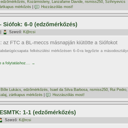
,
edzőmérkőzés
,
Kozármisleny
,
Lanzafame Davide
,
nsmiss250
,
Szihnyevics
ártkapus mérkőzés
|
Hozzászólás most!
– Siófok: 6-0 (edzőmérkőzés)
|
Szerző:
K@rcsi
: az FTC a BL-meccs másnapján kiütötte a Siófokot
labdarúgócsapata felkészülési mérkőzésen 6–0-ra legyőzte a másodosztály
e a folytatáshoz....
→
,
Bőle Lukács
,
edzőmérkőzés
,
Isael da Silva Barbosa
,
nsmiss250
,
Rui Pedro
,
alaj
,
zártkapus mérkőzés
|
Hozzászólás most!
– ESMTK: 1-1 (edzőmérkőzés)
Szerző:
K@rcsi