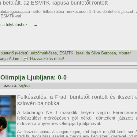
betalált, az ESMTK kapusa büntetőt rontott
abdarúgócsapata hétfői felkészülési mérkőzésén 1–1-es döntetlent játszott 
ú ESMTK-val
e a folytatáshoz....
→
,
büntető (védett)
,
edzőmérkőzés
,
ESMTK
,
Isael da Silva Barbosa
,
Moutari
arga Ádám
|
Hozzászólás most!
 Olimpija Ljubljana: 0-0
Szerző:
K@rcsi
Felkészülés: a Fradi büntetőt rontott és ikszelt 
szlovén bajnokkal
A labdarúgó NB I második helyén végző Ferencváro
felkészülési mérkőzésen gól nélküli döntetlent játszott 
szlovén aranyérmes Olimpija Ljubljanával.
Az összecsapásra Zalaegerszegen, zárt kapuk mögött került sor. 
fradi.hu tudósí­tása szerint a meccs egy kényszerű cserével indult