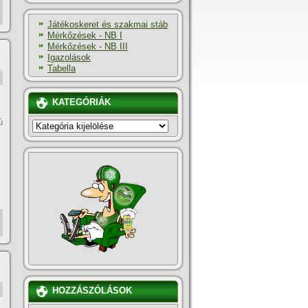
Játékoskeret és szakmai stáb
Mérkőzések - NB I
Mérkőzések - NB III
Igazolások
Tabella
KATEGÓRIÁK
ú
KATEGÓRIÁK
HOZZÁSZÓLÁSOK