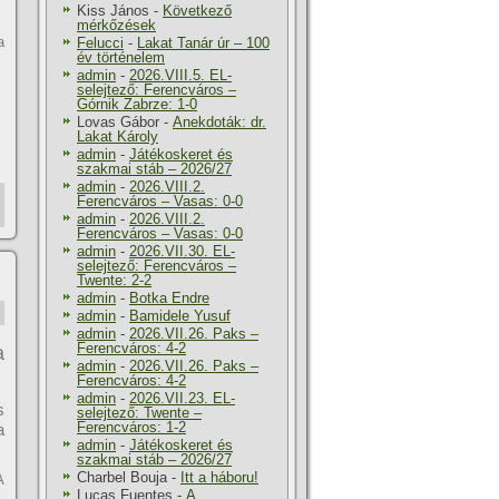
Kiss János
-
Következő
mérkőzések
a
Felucci
-
Lakat Tanár úr – 100
év történelem
admin
-
2026.VIII.5. EL-
selejtező: Ferencváros –
Górnik Zabrze: 1-0
Lovas Gábor
-
Anekdoták: dr.
Lakat Károly
admin
-
Játékoskeret és
szakmai stáb – 2026/27
admin
-
2026.VIII.2.
Ferencváros – Vasas: 0-0
admin
-
2026.VIII.2.
Ferencváros – Vasas: 0-0
admin
-
2026.VII.30. EL-
selejtező: Ferencváros –
Twente: 2-2
admin
-
Botka Endre
admin
-
Bamidele Yusuf
admin
-
2026.VII.26. Paks –
Ferencváros: 4-2
a
admin
-
2026.VII.26. Paks –
Ferencváros: 4-2
admin
-
2026.VII.23. EL-
s
selejtező: Twente –
Ferencváros: 1-2
a
admin
-
Játékoskeret és
szakmai stáb – 2026/27
Charbel Bouja
-
Itt a háboru!
A
Lucas Fuentes
-
A
,