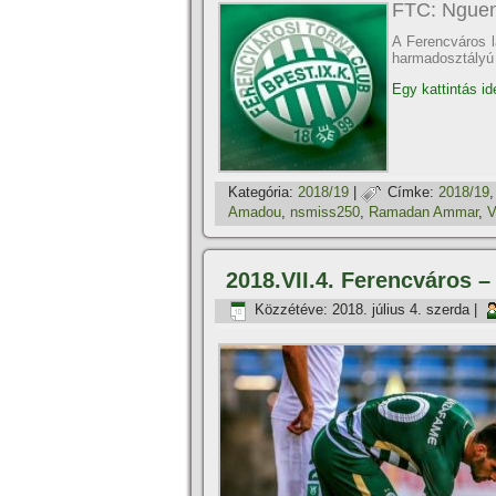
FTC: Nguen 
A Ferencváros l
harmadosztály
Egy kattintás id
Kategória:
2018/19
|
Címke:
2018/19
Amadou
,
nsmiss250
,
Ramadan Ammar
,
V
2018.VII.4. Ferencváros –
Közzétéve:
2018. július 4. szerda
|