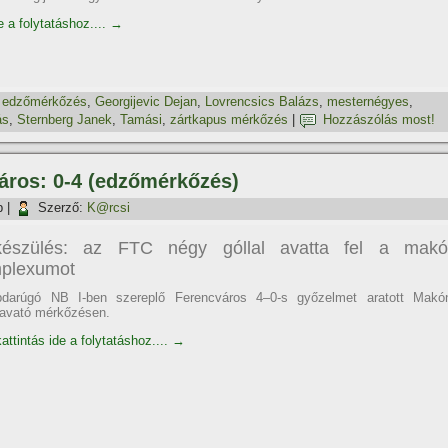
e a folytatáshoz....
→
,
edzőmérkőzés
,
Georgijevic Dejan
,
Lovrencsics Balázs
,
mesternégyes
,
ás
,
Sternberg Janek
,
Tamási
,
zártkapus mérkőzés
|
Hozzászólás most!
áros: 0-4 (edzőmérkőzés)
p
|
Szerző:
K@rcsi
készülés: az FTC négy góllal avatta fel a makó
plexumot
bdarúgó NB I-ben szereplő Ferencváros 4–0-s győzelmet aratott Makó
aavató mérkőzésen.
attintás ide a folytatáshoz....
→