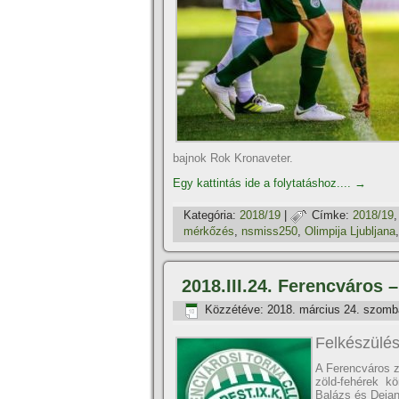
bajnok Rok Kronaveter.
Egy kattintás ide a folytatáshoz....
→
Kategória:
2018/19
|
Címke:
2018/19
mérkőzés
,
nsmiss250
,
Olimpija Ljubljana
2018.III.24. Ferencváros 
Közzétéve:
2018. március 24. szomb
Felkészülés:
A Ferencváros z
zöld-fehérek k
Balázs és Dejan