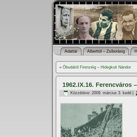
Adattár
Alberttól – Zsiborásig
H
«
Óbudától Firenzéig – Hidegkuti Nándor
1962.IX.16. Ferencváros –
Közzétéve:
2009. március 3. kedd
|