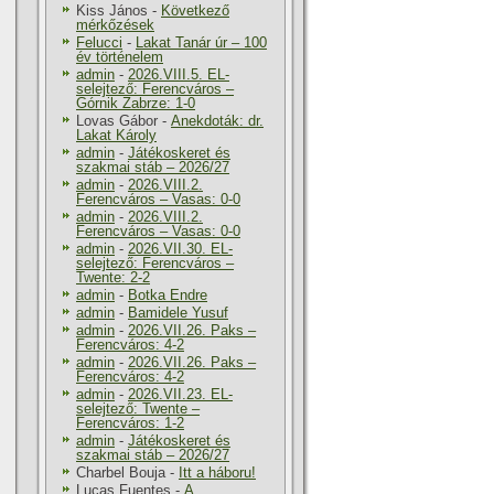
Kiss János
-
Következő
mérkőzések
Felucci
-
Lakat Tanár úr – 100
év történelem
admin
-
2026.VIII.5. EL-
selejtező: Ferencváros –
Górnik Zabrze: 1-0
Lovas Gábor
-
Anekdoták: dr.
Lakat Károly
admin
-
Játékoskeret és
szakmai stáb – 2026/27
admin
-
2026.VIII.2.
Ferencváros – Vasas: 0-0
admin
-
2026.VIII.2.
Ferencváros – Vasas: 0-0
admin
-
2026.VII.30. EL-
selejtező: Ferencváros –
Twente: 2-2
admin
-
Botka Endre
admin
-
Bamidele Yusuf
admin
-
2026.VII.26. Paks –
Ferencváros: 4-2
admin
-
2026.VII.26. Paks –
Ferencváros: 4-2
admin
-
2026.VII.23. EL-
selejtező: Twente –
Ferencváros: 1-2
admin
-
Játékoskeret és
szakmai stáb – 2026/27
Charbel Bouja
-
Itt a háboru!
Lucas Fuentes
-
A