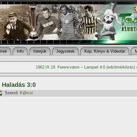
í­rek
Info
Interjúk
Jegyzetek
Kép, Könyv & Videotár
1962.IX.19. Ferencváros – Lampart 4:0 (edzőmérkőzés)
 Haladás 3:0
Szerző:
K@rcsi