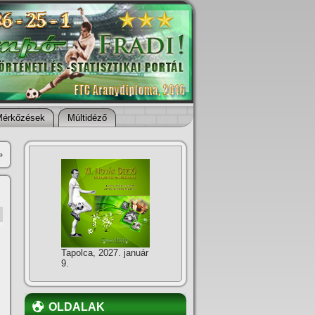
Mérkőzések
Múltidéző
»
Tapolca, 2027. január
9.
OLDALAK