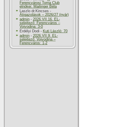
Ferencvárosi Torna Club
elnökei: Mailinger Béla
Laszlo dr.Kincses
-
Átigazolások – 2026/27 (nyár)
admin
-
2026.VII.16. EL-
selejtező: Ferencváros –
Vojvodina: 3-0
Erdélyi Dodi
-
Kuti László: 70
admin
-
2026.VII.9. EL-
selejtező: Vojvodina –
Ferencváros: 1-2