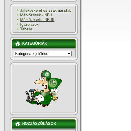
Játékoskeret és szakmai stáb
Mérkőzések - NB I
Mérkőzések - NB III
Igazolások
Tabella
KATEGÓRIÁK
KATEGÓRIÁK
HOZZÁSZÓLÁSOK