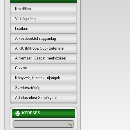
Kezdőlap
Videógaléria
Lexikon
A kezdetektől napjainkig
A KK (Mitropa Cup) története
A Nemzeti Csapat mérkőzései
Cikktár
Könyvek, füzetek, újságok
Szerkesztőség
Adatkezelési Szabályzat
KERESÉS