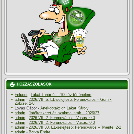
HOZZÁSZÓLÁSOK
Felucci
-
Lakat Tanár úr – 100 év történelem
admin
-
2026.VIII.5. EL-selejtező: Ferencváros – Górnik
Zabrze: 1-0
Lovas Gábor
-
Anekdoták: dr. Lakat Károly
admin
-
Játékoskeret és szakmai stáb – 2026/27
admin
-
2026.VIII.2. Ferencváros – Vasas: 0-0
admin
-
2026.VIII.2. Ferencváros – Vasas: 0-0
admin
-
2026.VII.30. EL-selejtező: Ferencváros – Twente: 2-2
admin
-
Botka Endre