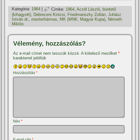
Kategória:
1964
|
Címke:
1964
,
Aczél László
,
büntető
(kihagyott)
,
Debreceni Kinizsi
,
Friedmanszky Zoltán
,
Juhász
István dr.
,
mesterhármas
,
MK (MNK; Magyar Kupa)
,
Németh
Miklós
Vélemény, hozzászólás?
Az e-mail címet nem tesszük közzé.
A kötelező mezőket
*
karakterrel jelöltük
Hozzászólás
*
Név
*
E-mail cím
*