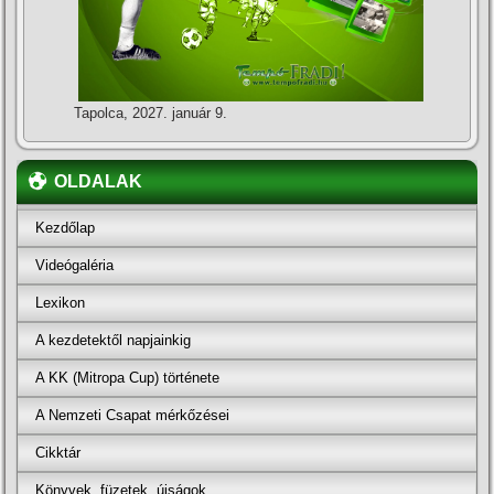
Tapolca, 2027. január 9.
OLDALAK
Kezdőlap
Videógaléria
Lexikon
A kezdetektől napjainkig
A KK (Mitropa Cup) története
A Nemzeti Csapat mérkőzései
Cikktár
Könyvek, füzetek, újságok