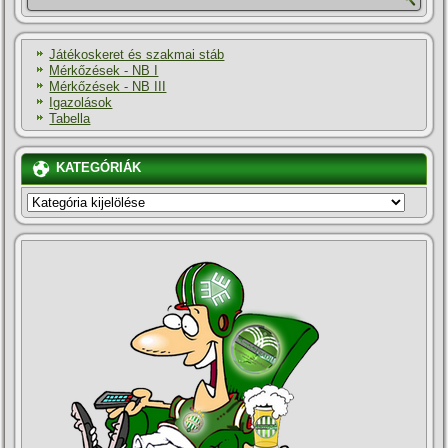
Játékoskeret és szakmai stáb
Mérkőzések - NB I
Mérkőzések - NB III
Igazolások
Tabella
KATEGÓRIÁK
KATEGÓRIÁK