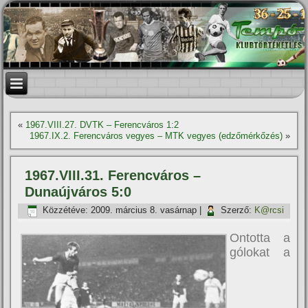
«
1967.VIII.27. DVTK – Ferencváros 1:2
1967.IX.2. Ferencváros vegyes – MTK vegyes (edzőmérkőzés)
»
1967.VIII.31. Ferencváros –
Dunaújváros 5:0
Közzétéve:
2009. március 8. vasárnap
|
Szerző:
K@rcsi
Ontotta a
gólokat a