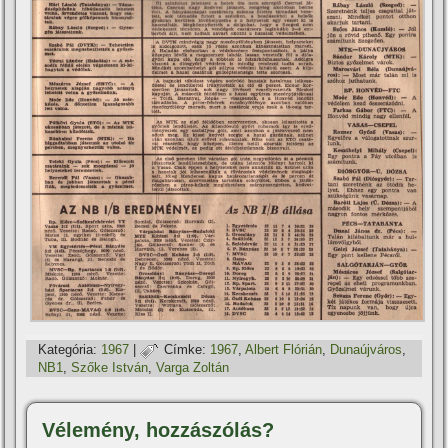
Kategória:
1967
|
Címke:
1967
,
Albert Flórián
,
Dunaújváros
,
NB1
,
Szőke István
,
Varga Zoltán
Vélemény, hozzászólás?