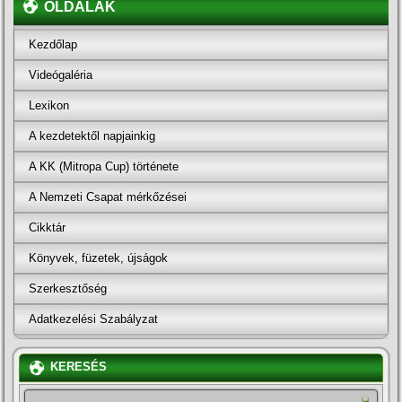
OLDALAK
Kezdőlap
Videógaléria
Lexikon
A kezdetektől napjainkig
A KK (Mitropa Cup) története
A Nemzeti Csapat mérkőzései
Cikktár
Könyvek, füzetek, újságok
Szerkesztőség
Adatkezelési Szabályzat
KERESÉS