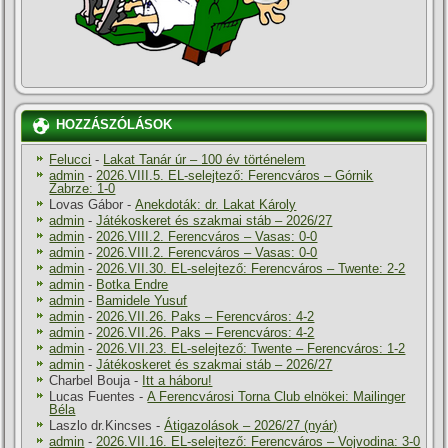
HOZZÁSZÓLÁSOK
Felucci
-
Lakat Tanár úr – 100 év történelem
admin
-
2026.VIII.5. EL-selejtező: Ferencváros – Górnik
Zabrze: 1-0
Lovas Gábor
-
Anekdoták: dr. Lakat Károly
admin
-
Játékoskeret és szakmai stáb – 2026/27
admin
-
2026.VIII.2. Ferencváros – Vasas: 0-0
admin
-
2026.VIII.2. Ferencváros – Vasas: 0-0
admin
-
2026.VII.30. EL-selejtező: Ferencváros – Twente: 2-2
admin
-
Botka Endre
admin
-
Bamidele Yusuf
admin
-
2026.VII.26. Paks – Ferencváros: 4-2
admin
-
2026.VII.26. Paks – Ferencváros: 4-2
admin
-
2026.VII.23. EL-selejtező: Twente – Ferencváros: 1-2
admin
-
Játékoskeret és szakmai stáb – 2026/27
Charbel Bouja
-
Itt a háboru!
Lucas Fuentes
-
A Ferencvárosi Torna Club elnökei: Mailinger
Béla
Laszlo dr.Kincses
-
Átigazolások – 2026/27 (nyár)
admin
-
2026.VII.16. EL-selejtező: Ferencváros – Vojvodina: 3-0