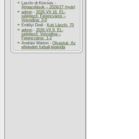
Laszlo dr.Kincses
-
Átigazolások – 2026/27 (nyár)
admin
-
2026.VII.16. EL-
selejtező: Ferencváros –
Vojvodina: 3-0
Erdélyi Dodi
-
Kuti László: 70
admin
-
2026.VII.9. EL-
selejtező: Vojvodina –
Ferencváros: 1-2
Andrási Márton
-
Olvastuk: Az
elfeledett futball-legenda