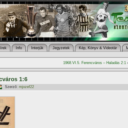
í­rek
Info
Interjúk
Jegyzetek
Kép, Könyv & Videotár
1968.VI.5. Ferencváros – Haladás 2:1
cváros 1:6
Szerző:
mjozef22