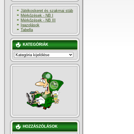
Játékoskeret és szakmai stáb
Mérkőzések - NB I
Mérkőzések - NB III
Igazolások
Tabella
KATEGÓRIÁK
KATEGÓRIÁK
HOZZÁSZÓLÁSOK