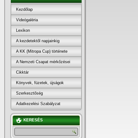
Kezdőlap
Videógaléria
Lexikon
A kezdetektől napjainkig
A KK (Mitropa Cup) története
A Nemzeti Csapat mérkőzései
Cikktár
Könyvek, füzetek, újságok
Szerkesztőség
Adatkezelési Szabályzat
KERESÉS