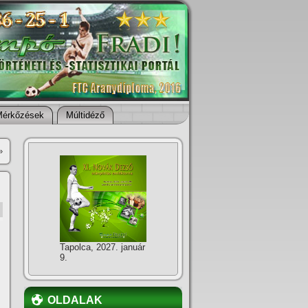
Mérkőzések
Múltidéző
»
Tapolca, 2027. január
9.
OLDALAK