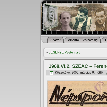
Adattár
Alberttól – Zsiborásig
H
«
JEGENYE Pesten járt
1968.VI.2. SZEAC – Feren
Közzétéve:
2009. március 9. hétfő
|